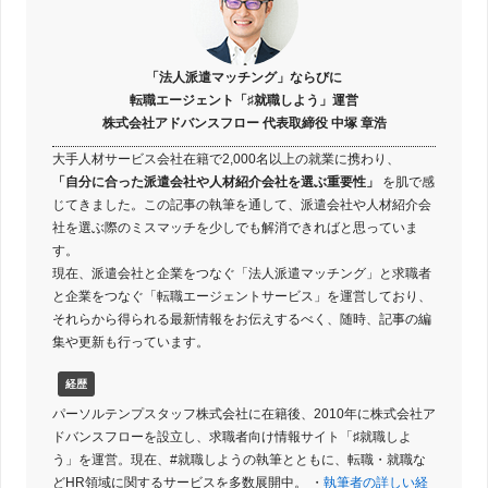
「法人派遣マッチング」ならびに
転職エージェント「♯就職しよう」運営
株式会社アドバンスフロー 代表取締役 中塚 章浩
大手人材サービス会社在籍で2,000名以上の就業に携わり、
「自分に合った派遣会社や人材紹介会社を選ぶ重要性」
を肌で感
じてきました。この記事の執筆を通して、派遣会社や人材紹介会
社を選ぶ際のミスマッチを少しでも解消できればと思っていま
す。
現在、派遣会社と企業をつなぐ「法人派遣マッチング」と求職者
と企業をつなぐ「転職エージェントサービス」を運営しており、
それらから得られる最新情報をお伝えするべく、随時、記事の編
集や更新も行っています。
経歴
パーソルテンプスタッフ株式会社に在籍後、2010年に株式会社ア
ドバンスフローを設立し、求職者向け情報サイト「♯就職しよ
う」を運営。現在、#就職しようの執筆とともに、転職・就職な
どHR領域に関するサービスを多数展開中。 ・
執筆者の詳しい経