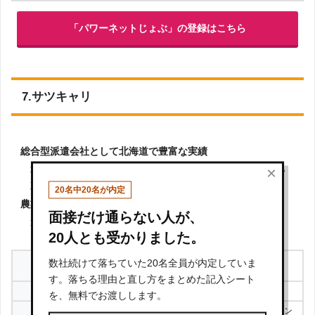
「パワーネットじょぶ」の登録はこちら
7.サツキャリ
総合型派遣会社として北海道で豊富な実績
×
北海道の人材会社としては老舗企業で、今までの実績から
取引先からの信頼も厚い
20名中20名が内定
農業関連人材サービスを展開
面接だけ通らない人が、
道内の協力会社とも提携し、北海道での農業派遣が可能
20人とも受かりました。
株式会社サツキャリ
数社続けて落ちていた20名全員が内定していま
運営会社
https://career-support.co.jp/
す。落ちる理由と直し方をまとめた記入シート
対応エリア
北海道
を、無料でお渡しします。
食品／デモンストレーション／サンプリン