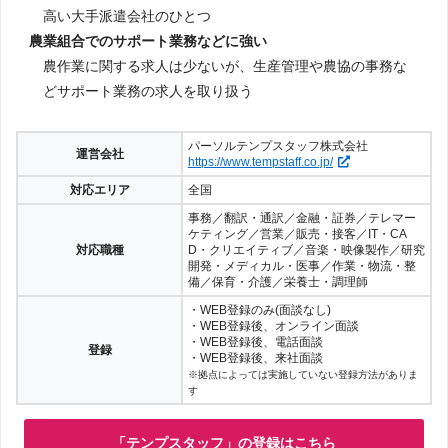
高い大手派遣会社のひとつ
農業組合でのサポート業務などに強い
農作業に関する求人は少ないが、生産管理や農協の事務な
どサポート業務の求人を取り扱う
パーソルテンプスタッフ株式会社
運営会社
https://www.tempstaff.co.jp/
対応エリア
全国
事務／翻訳・通訳／金融・証券／テレマー
ケティング／営業／販売・接客／IT・CA
対応職種
D・クリエイティブ／音楽・映像製作／研究
開発・メディカル・医事／作業・物流・整
備／保育・介護／栄養士・調理師
・WEB登録のみ(面談なし)
・WEB登録後、オンライン面談
・WEB登録後、電話面談
登録
・WEB登録後、来社面談
※拠点によっては実施していない登録方法がありま
す
「テンプスタッフ」の登録はこちら