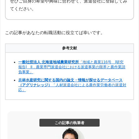
ぜひご自身の希望や興味に合わせて、派遣会社に登録してみ
てください。
この記事があなたの転職活動に役立てば幸いです。
参考文献
一般社団法人 北海道地域農業研究所
「地域と農業116号 [研究
報告] II．農業専門派遣会社における派遣事業の限界と農作業請
負事業」
農
林水産研究に関する国内の論文・情報が探せるデータベース
（アグリナレッジ）
「人材派遣会社による農作業労働者の派遣対
応」
この記事の執筆者