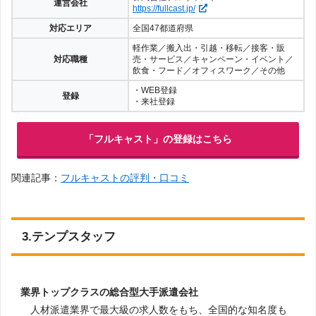
運営会社
https://fullcast.jp/
対応エリア
全国47都道府県
軽作業／搬入出・引越・移転／接客・販
対応職種
売・サービス／キャンペーン・イベント／
飲食・フード／オフィスワーク／その他
・WEB登録
登録
・来社登録
「フルキャスト」の登録はこちら
関連記事：
フルキャストの評判・口コミ
3.テンプスタッフ
業界トップクラスの総合型大手派遣会社
人材派遣業界で最大級の求人数をもち、全国的な知名度も