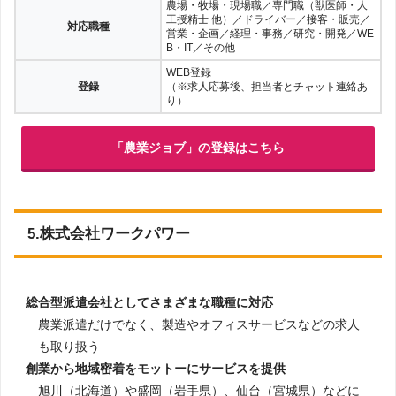
農場・牧場・現場職／専門職（獣医師・人
工授精士 他）／ドライバー／接客・販売／
対応職種
営業・企画／経理・事務／研究・開発／WE
B・IT／その他
WEB登録
登録
（※求人応募後、担当者とチャット連絡あ
り）
「農業ジョブ」の登録はこちら
5.株式会社ワークパワー
総合型派遣会社としてさまざまな職種に対応
農業派遣だけでなく、製造やオフィスサービスなどの求人
も取り扱う
創業から地域密着をモットーにサービスを提供
旭川（北海道）や盛岡（岩手県）、仙台（宮城県）などに