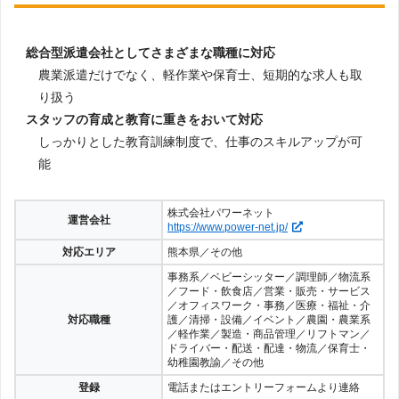
総合型派遣会社としてさまざまな職種に対応
農業派遣だけでなく、軽作業や保育士、短期的な求人も取
り扱う
スタッフの育成と教育に重きをおいて対応
しっかりとした教育訓練制度で、仕事のスキルアップが可
能
株式会社パワーネット
運営会社
https://www.power-net.jp/
対応エリア
熊本県／その他
事務系／ベビーシッター／調理師／物流系
／フード・飲食店／営業・販売・サービス
／オフィスワーク・事務／医療・福祉・介
対応職種
護／清掃・設備／イベント／農園・農業系
／軽作業／製造・商品管理／リフトマン／
ドライバー・配送・配達・物流／保育士・
幼稚園教諭／その他
登録
電話またはエントリーフォームより連絡