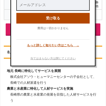
対応職種
グ／アパレル／雑貨／アクセサリー・宝飾
／通訳コンシェルジュ／イベント／その他
WEB登録
登録
（※カウンセリングあり）
受け取る
費用は一切かかりません
「サツキャリ」の登録はこちら
もっと詳しく知りたい方はこちら →
8.株式会社エヌ
当てはまらない方は閉じてください
地元 長崎に特化してサービスを展開
株式会社アソウ・ヒューマニーセンターの子会社として、
長崎での人材派遣を行う
農業と水産業に特化して人材サービスを実施
長崎県の農業と水産業の発展を目指した人材サービスを行
う