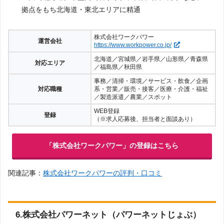
拠点をもち北海道・東北エリアに精通
株式会社ワークパワー
運営会社
https://www.workpower.co.jp/
北海道／宮城県／岩手県／山形県／青森県
対応エリア
／福島県／秋田県
事務／清掃・環境／サービス・飲食／企画
対応職種
系・営業／販売・接客／医療・介護・福祉
／製造派遣／農業／スポット
WEB登録
登録
（※求人応募後、担当者と面談あり）
「株式会社ワークパワー」の登録はこちら
関連記事：
株式会社ワークパワーの評判・口コミ
6.株式会社パワーネット（パワーネットじょぶ）