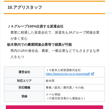
10.アグリスタッフ
ＪＡグループ100%出資する派遣会社
農業に精通した派遣会社で、派遣先もJAグループ関連企業
が多く安心
栃木県内での農業関連企業等で就業が可能
県内のJAや連合会、農家、一般企業などでもさまざまな求
人をもつ
ＪＡ栃木人材派遣株式会社
運営会社
https://www.tcchu-ja.or.jp/agristaff/
対応エリア
栃木県
対応職種
事務／販売／農作業／その他
メール登録
登録
（※後日担当者から連絡あり）