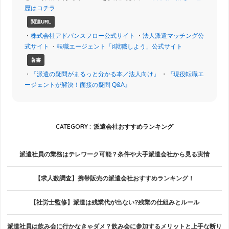
歴はコチラ
関連URL
・
株式会社アドバンスフロー公式サイト
・
法人派遣マッチング公
式サイト
・
転職エージェント「♯就職しよう」公式サイト
著書
・
『派遣の疑問がまるっと分かる本／法人向け』
・
『現役転職エ
ージェントが解決！面接の疑問 Q&A』
CATEGORY :
派遣会社おすすめランキング
派遣社員の業務はテレワーク可能？条件や大手派遣会社から見る実情
【求人数調査】携帯販売の派遣会社おすすめランキング！
【社労士監修】派遣は残業代が出ない?残業の仕組みとルール
派遣社員は飲み会に行かなきゃダメ？飲み会に参加するメリットと上手な断り