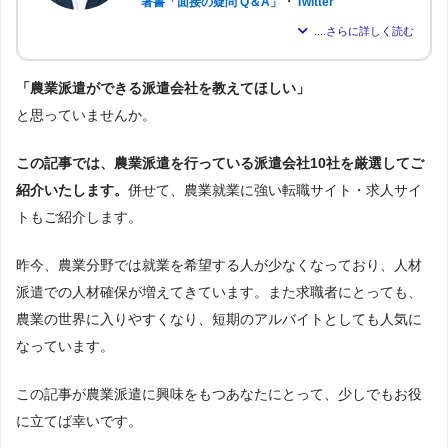
・
著書「面接の疑問 Q＆A」
Twitter
パーソルテンプスタッフ株式会社に約6年在籍し、現在は派遣会社「株
式会社アドバンスフロー」の代表取締役。
「農業派遣ができる派遣会社を教えてほしい」
のべ約2,000名もの転職支援を行い、求職者が希望する仕事を得られる
よう尽力。人材業界16年の経験から「派遣はしっかりとした情報が得
と思っていませんか。
られれば得られるほど、理想の職場を見つけられる」と確信し、多く
の人が情報を得られるよう、記事の監修も行う。
この記事では、農業派遣を行っている派遣会社10社を厳選してご
紹介いたします。
併せて、農業就業に強い転職サイト・求人サイ
トもご紹介します。
昨今、農業分野では就業を希望する人が少なくなっており、人材
派遣での人材確保が増えてきています。また求職者にとっても、
農業の世界に入りやすくなり、短期のアルバイトとしても人気に
なっています。
この記事が農業派遣に興味をもつあなたにとって、少しでもお役
に立てば幸いです。