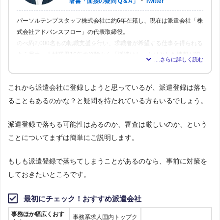
・
著書「面接の疑問 Q＆A」
Twitter
パーソルテンプスタッフ株式会社に約6年在籍し、現在は派遣会社「株
式会社アドバンスフロー」の代表取締役。
のべ約2,000名もの転職支援を行い、求職者が希望する仕事を得られる
よう尽力。人材業界16年の経験から「派遣はしっかりとした情報が得
られれば得られるほど、理想の職場を見つけられる」と確信し、多く
の人が情報を得られるよう、記事の監修も行う。
これから派遣会社に登録しようと思っているが、派遣登録は落ち
ることもあるのかな？と疑問を持たれている方もいるでしょう。
派遣登録で落ちる可能性はあるのか、審査は厳しいのか、という
ことについてまずは簡単にご説明します。
もしも派遣登録で落ちてしまうことがあるのなら、事前に対策を
しておきたいところです。
最初にチェック！おすすめ派遣会社
事務ほか幅広くおす
事務系求人国内トップク