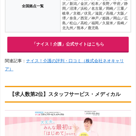
沢／新潟／金沢／松本／長野／甲府／静
全国拠点一覧
岡／沼津／浜松／名古屋／岡崎／三重／
岐阜／京都／伏見／滋賀／高槻／大阪／
堺／奈良／西宮／神戸／姫路／岡山／広
島／松山／高松／福岡／久留米／長崎／
北九州／熊本／鹿児島
「ナイス！介護」公式サイトはこちら
関連記事：
ナイス！介護の評判・口コミ（株式会社ネオキャリ
ア）
【求人数第2位】スタッフサービス・メディカル