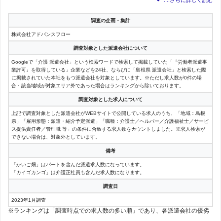
調査の企画・集計
株式会社アドバンスフロー
調査対象とした派遣会社について
Googleで「介護 派遣会社」という検索ワードで検索して掲載していた「『労働者派遣事
業許可』を取得している」企業などを24社、ならびに「島根県 派遣会社」と検索した際
に掲載されていた本社をもつ派遣会社を対象としています。※ただし求人数が0件の場
合・該当地域が対象エリア外であった場合はランキングから除いております。
調査対象とした求人について
上記で調査対象とした派遣会社がWEBサイトで公開している求人のうち、「地域：島根
県」「雇用形態：派遣・紹介予定派遣」「職種：介護士／ヘルパー／介護福祉士／サービ
ス提供責任者／管理職 等」の条件に合致する求人数をカウントしました。※求人検索が
できない場合は、対象外としています。
備考
「かいご畑」はパートを含んだ派遣求人数になっています。
「カイゴカンゴ」は介護正社員も含んだ求人数になります。
調査日
2023年1月調査
※ランキングは「調査時点での求人数の多い順」であり、各派遣会社の優劣