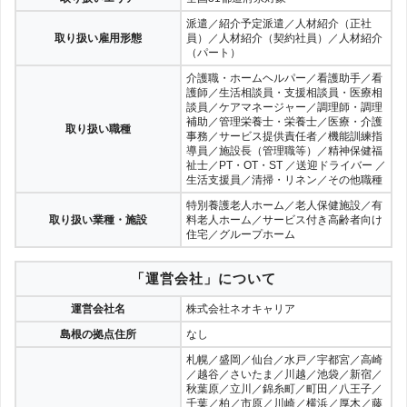
派遣／紹介予定派遣／人材紹介（正社
取り扱い雇用形態
員）／人材紹介（契約社員）／人材紹介
（パート）
介護職・ホームヘルパー／看護助手／看
護師／生活相談員・支援相談員・医療相
談員／ケアマネージャー／調理師・調理
補助／管理栄養士・栄養士／医療・介護
取り扱い職種
事務／サービス提供責任者／機能訓練指
導員／施設長（管理職等）／精神保健福
祉士／PT・OT・ST ／送迎ドライバー ／
生活支援員／清掃・リネン／その他職種
特別養護老人ホーム／老人保健施設／有
取り扱い業種・施設
料老人ホーム／サービス付き高齢者向け
住宅／グループホーム
「運営会社」について
運営会社名
株式会社ネオキャリア
島根の拠点住所
なし
札幌／盛岡／仙台／水戸／宇都宮／高崎
／越谷／さいたま／川越／池袋／新宿／
秋葉原／立川／錦糸町／町田／八王子／
千葉／柏／市原／川崎／横浜／厚木／藤