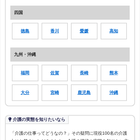
四国
徳島
香川
愛媛
高知
九州・沖縄
福岡
佐賀
長崎
熊本
大分
宮崎
鹿児島
沖縄
介護の実態を知りたいなら
「介護の仕事ってどうなの？」その疑問に現役100名の介護