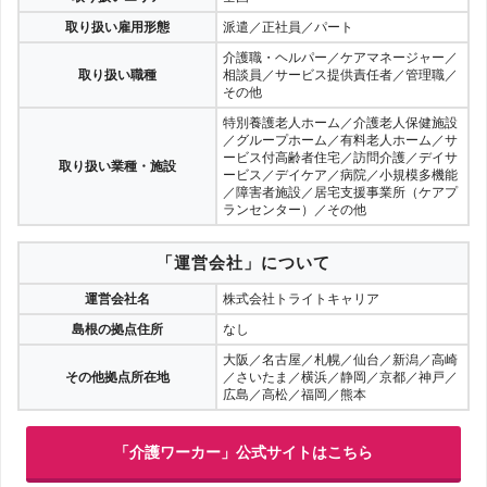
取り扱い雇用形態
派遣／正社員／パート
介護職・ヘルパー／ケアマネージャー／
取り扱い職種
相談員／サービス提供責任者／管理職／
その他
特別養護老人ホーム／介護老人保健施設
／グループホーム／有料老人ホーム／サ
ービス付高齢者住宅／訪問介護／デイサ
取り扱い業種・施設
ービス／デイケア／病院／小規模多機能
／障害者施設／居宅支援事業所（ケアプ
ランセンター）／その他
「運営会社」について
運営会社名
株式会社トライトキャリア
島根の拠点住所
なし
大阪／名古屋／札幌／仙台／新潟／高崎
その他拠点所在地
／さいたま／横浜／静岡／京都／神戸／
広島／高松／福岡／熊本
「介護ワーカー」公式サイトはこちら