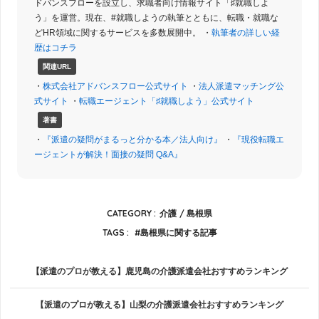
ドバンスフローを設立し、求職者向け情報サイト「♯就職しよ
う」を運営。現在、#就職しようの執筆とともに、転職・就職な
どHR領域に関するサービスを多数展開中。 ・
執筆者の詳しい経
歴はコチラ
関連URL
・
株式会社アドバンスフロー公式サイト
・
法人派遣マッチング公
式サイト
・
転職エージェント「♯就職しよう」公式サイト
著書
・
『派遣の疑問がまるっと分かる本／法人向け』
・
『現役転職エ
ージェントが解決！面接の疑問 Q&A』
CATEGORY :
介護
島根県
TAGS :
島根県に関する記事
【派遣のプロが教える】鹿児島の介護派遣会社おすすめランキング
【派遣のプロが教える】山梨の介護派遣会社おすすめランキング