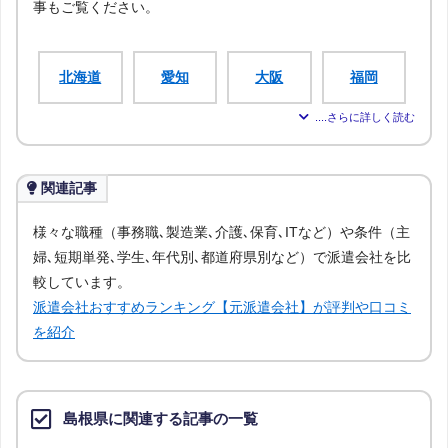
事もご覧ください。
北海道
愛知
大阪
福岡
宮城
新潟
広島
青森
関連記事
岩手
秋田
山形
福島
様々な職種（事務職､製造業､介護､保育､ITなど）や条件（主
婦､短期単発､学生､年代別､都道府県別など）で派遣会社を比
茨城
栃木
群馬
埼玉
較しています。
派遣会社おすすめランキング【元派遣会社】が評判や口コミ
千葉
神奈川
富山
石川
を紹介
福井
山梨
長野
岐阜
島根県に関連する記事の一覧