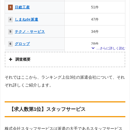
日総工産
51件
3
しまねde派遣
47件
4
テクノ・サービス
34件
5
グロップ
28件
6
日研トータルソーシング
25件
7
調査概要
マンパワー
22件
8
調査の企画・集計
それではここから、ランキング上位3社の派遣会社について、それ
株式会社アドバンスフロー
テンプスタッフ
14件
9
ぞれ詳しくご紹介します。
調査対象とした派遣会社について
フジアルテ
13件
10
Googleで「製造 派遣会社／工場 派遣会社」という検索ワードで検索して掲載
していた「『労働者派遣事業許可』を取得している」企業などを42社、ならび
に「該当地域 派遣会社」と検索した際に掲載されていた本社をもつ派遣会社を
パソナ
7件
11
対象としています。※ただし求人数が0件の場合・該当地域が対象エリア外で
【求人数第1位】スタッフサービス
あった場合はランキングから除いております。
日本ケイテム
3件
12
調査対象とした求人について
株式会社スタッフサービスは派遣の大手であるスタッフサービス
上記で調査対象とした派遣会社がWEBサイトで公開している求人のうち、「条