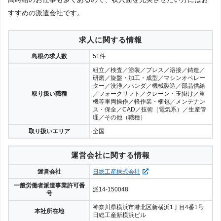
すすめの派遣会社です。
求人に関する情報
島根の求人数
51件
組立／検査／塗装／プレス／溶接／鋳造／
研磨／旋盤・加工・成型／マシンオペレー
ター／洗浄／ハンダ／機械製造／部品供給
取り扱い職種
／フォークリフト／クレーン・玉掛け／重
機等車両操作／軽作業・梱包／メンテナン
ス・保全／CAD／技術（電気系）／生産管
理／その他（職種）
取り扱いエリア
全国
運営会社に関する情報
運営会社
日総工産株式会社
一般労働者派遣事業許可番
派14-150048
号
神奈川県横浜市港北区新横浜1丁目4番1号
本社所在地
日総工産新横浜ビル