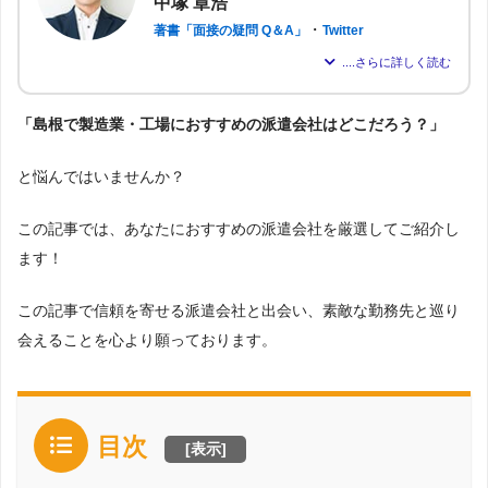
中塚 章浩
・
著書「面接の疑問 Q＆A」
Twitter
パーソルテンプスタッフ株式会社に約6年在籍し、現在は派遣会社「株
式会社アドバンスフロー」の代表取締役。
「島根で製造業・工場におすすめの派遣会社はどこだろう？」
のべ約2,000名もの転職支援を行い、求職者が希望する仕事を得られる
よう尽力。人材業界16年の経験から「派遣はしっかりとした情報が得
られれば得られるほど、理想の職場を見つけられる」と確信し、多く
と悩んではいませんか？
の人が情報を得られるよう、記事の監修も行う。
この記事では、あなたにおすすめの派遣会社を厳選してご紹介し
ます！
この記事で信頼を寄せる派遣会社と出会い、素敵な勤務先と巡り
会えることを心より願っております。
目次
[
表示
]