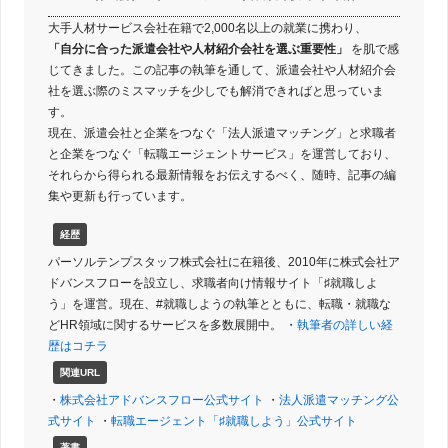
大手人材サービス会社在籍で2,000名以上の就業に携わり、
「自分に合った派遣会社や人材紹介会社を選ぶ重要性」
を肌で感
じてきました。この記事の執筆を通して、派遣会社や人材紹介会
社を選ぶ際のミスマッチを少しでも解消できればと思っていま
す。
現在、派遣会社と企業をつなぐ「法人派遣マッチング」と求職者
と企業をつなぐ「転職エージェントサービス」を運営しており、
それらから得られる最新情報をお伝えするべく、随時、記事の編
集や更新も行っています。
経歴
パーソルテンプスタッフ株式会社に在籍後、2010年に株式会社ア
ドバンスフローを設立し、求職者向け情報サイト「♯就職しよ
う」を運営。現在、#就職しようの執筆とともに、転職・就職な
どHR領域に関するサービスを多数展開中。 ・
執筆者の詳しい経
歴はコチラ
関連URL
・
株式会社アドバンスフロー公式サイト
・
法人派遣マッチング公
式サイト
・
転職エージェント「♯就職しよう」公式サイト
著書