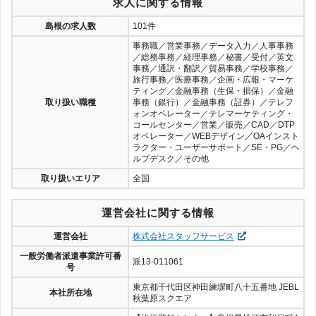
求人に関する情報
島根の求人数
101件
事務職／営業事務／データ入力／人事事務
／総務事務／経理事務／秘書／受付／英文
事務／通訳・翻訳／貿易事務／学校事務／
旅行事務／医療事務／企画・広報・マーケ
ティング／金融事務（生保・損保）／金融
取り扱い職種
事務（銀行）／金融事務（証券）／テレフ
ォンオペレーター／テレマーケティング・
コールセンター／営業／販売／CAD／DTP
オペレーター／WEBデザイン／OAインスト
ラクター・ユーザーサポート／SE・PG／ヘ
ルプデスク／その他
取り扱いエリア
全国
運営会社に関する情報
運営会社
株式会社スタッフサービス
一般労働者派遣事業許可番
派13-011061
号
東京都千代田区神田練塀町八十五番地 JEBL
本社所在地
秋葉原スクエア