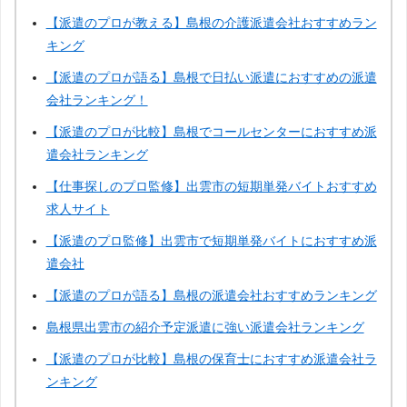
静岡
三重
滋賀
京都
【派遣のプロが教える】島根の介護派遣会社おすすめラン
キング
兵庫
奈良
和歌山
鳥取
【派遣のプロが語る】島根で日払い派遣におすすめの派遣
会社ランキング！
岡山
山口
徳島
香川
【派遣のプロが比較】島根でコールセンターにおすすめ派
遣会社ランキング
愛媛
高知
佐賀
長崎
【仕事探しのプロ監修】出雲市の短期単発バイトおすすめ
求人サイト
熊本
大分
宮崎
鹿児島
【派遣のプロ監修】出雲市で短期単発バイトにおすすめ派
遣会社
沖縄
【派遣のプロが語る】島根の派遣会社おすすめランキング
島根県出雲市の紹介予定派遣に強い派遣会社ランキング
【派遣のプロが比較】島根の保育士におすすめ派遣会社ラ
ンキング