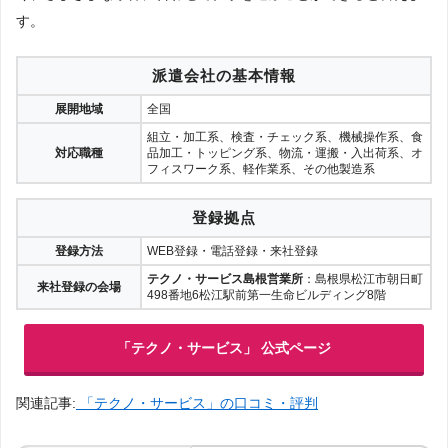
す。
派遣会社の基本情報
展開地域
全国
組立・加工系、検査・チェック系、機械操作系、食
対応職種
品加工・トッピング系、物流・運搬・入出荷系、オ
フィスワーク系、軽作業系、その他製造系
登録拠点
登録方法
WEB登録・電話登録・来社登録
テクノ・サービス島根営業所
：島根県松江市朝日町
来社登録の会場
498番地6松江駅前第一生命ビルディング8階
「テクノ・サービス」 公式ページ
関連記事:
「テクノ・サービス」の口コミ・評判