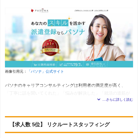
に、営業職や軽作業などの求人も扱っています。
同じ拠点で幅広い職種を扱っているため、「オフィスワークに興
味はあるけど、色々比較検討してみたい」という方にはぴったり
の派遣会社でしょう。
エリアは松江市がメインで、一部出雲市の求人も見られます。
テンプスタッフ「島根の求人」の特徴
画像引用元：
「パソナ」公式サイト
・「オフィスワーク全般」の求人が総求人数の中で最も多
く、6割以上を占める。
パソナのキャリアコンサルティングは利用者の満足度が高く、
・「販売・接客全般」の求人は約5％程度ある。
「丁寧に話を聞いてくれた」「悩みが解決した」「就活の道筋が
・「テレマーケティング」の求人は約15％程度ある。
見えた」などの評価の高い口コミも多く見られます。
・「金融・証券」の求人は約2割程度ある。
島根県には松江市朝日町477-17松江ＳＵＮビルの3階に支店があ
・「IT・CAD・クリエイティブ」の求人は約15％程度ある。
り、松江駅から徒歩5分と非常に利便性が高いです。
・「正社員」や「契約社員」や「紹介予定派遣」の求人案件
【求人数 5位】 リクルートスタッフィング
は約2割あるので、直接雇用を目指したい人にもおすすめ！
登録は非対面のWEBでも可能ですが、近隣に支店があると、就業