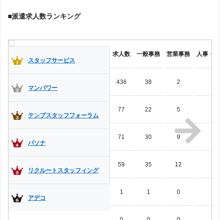
■派遣求人数ランキング
日払い派遣・日払いバイト
週払い
日給
求人数
一般事務
営業事務
人事・総
スタッフサービス
住み込み
寮付き
436
38
2
3
マンパワー
来社不要
web登録可能
77
22
5
0
テンプスタッフフォーラム
71
30
9
2
パソナ
紹介予定派遣
事務職・営業職の紹介予定派遣
59
35
12
2
リクルートスタッフィング
1
1
0
0
東京
障がい者
理系
外国人
英語
アデコ
0
0
0
0