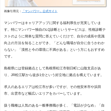
大阪
兵庫
京都
滋賀
画像引用元：
「マンパワー」公式サイト
奈良
和歌山
マンパワーはキャリアアップに関する福利厚生が充実していま
す。特にマンパワー独自のLQ診断というサービスは、性格診断テ
中国
ストのように簡単な質問に答えていくだけで、自分の成長や意識
向上の方法を知ることができ、「どんな職場が自分に合うかわか
らない」「漠然と今の環境に不満がある」という方にもおすすめ
岡山
広島
鳥取
島根
です。
山口
島根県には登録拠点として島根県松江市朝日町に山陰支店があ
り、JR松江駅から徒歩1分という好立地に拠点を構えています。
四国
求人のあるエリアは松江市が多いですが、その他安米市や浜田
市、出雲市など幅広いエリアをカバーしています。
香川
徳島
愛媛
高知
扱う職種は人気のある一般事務職が多く、「電話が少なめ」「自