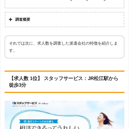
事務
一般事務
営業事務
経理事務
調査概要
人事・総務事務
金融事務
学校事務
貿易事務・国際事務
医療事務
大学事務
それでは次に、求人数を調査した派遣会社の特徴を紹介しま
す。
損保事務
生保事務
データ入力
コールセンター
【求人数 1位】 スタッフサービス：JR松江駅から
徒歩3分
OAインストラクター
秘書
受付
企業受付
外資系
ホテル
テレビ局
マスコミ