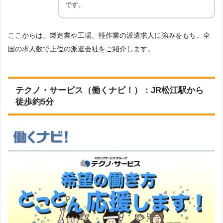
です。
フード・その他）・ショールーム・カウンター受付・テレ
オペ・コールセンター・SV（スーパーバイザー）・その他
IT系
：システムコンサルタント・プロジェクトマネジメン
ト・システムエンジニア（SE）・プログラマ（PG)・テス
ここからは、製造業や工場、軽作業の派遣求人に強みをもち、全
ト・評価・QA・インフラエンジニア・運用管理・保守・ユ
ーザサポート・ヘルプデスク・ITインストラクター・情報
国の求人数で上位の派遣会社をご紹介します。
セキュリティエンジニア・データアナリスト・技術文書作
対応職種一
成・その他
覧
クリエイティブ系
：Webマーケティング・Web制作・DT
P・制作・映像・音響・ゲーム制作・その他
メカトロニクス／エレクトロニクス系
：制御・組み込み系
テクノ・サービス（働くナビ！）：JR松江駅から
開発・電気・電子設計・機械・機構設計・CADオペレータ
徒歩約5分
ー（電気・電子・機械・機構）・生産管理・フィールドエ
ンジニア・その他
建築／土木／プラント系
：建築設計・土木設計・プラント
設計・CADオペレーター（建築・土木・プラント）・施工
管理・その他
研究開発系
：研究開発（化学・医薬品・素材・食品）・そ
の他
メディカル／ヘルスケア系
：臨床開発・治験・営業・マー
ケティング・安全性・学術・医療事務・介護関連・看護
師・准看護師・その他
製造／物流／軽作業系
：製造・物流・軽作業・その他
その他
登録について