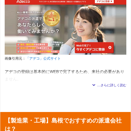
務・損保事務
受付
：総合・フロアー受付・接客・ショールーム・カウン
展開地域
全国対応
また、島根県在住でも関東・関西エリアなど、リクルートスタッ
ター
秘書
：秘書
71件
フィングが力を入れているエリアでの求人を探したい場合には、
求人数
営業
：IT関連営業・営業（フォロー営業・ルートラウンダ
＊2023年7月5日 調査 自社求人媒体ジョブチェキに掲載
ー・開拓営業）・営業スーパーバイザー・企画営業・金融
選択肢の１つとして登録しておくと良いでしょう。
営業
オフィスワーク
：一般事務・パソコン操作・データ入力・
販売
：販売スタッフ（ブランド・アパレル・家電・通信機
営業事務・秘書・リース・購買業務・旅行事務・企画・マ
器）・販売リーダー
ーケティング・広報・受付・レセプショニスト・教師・講
派遣会社の基本情報
通訳／翻訳
：通訳・翻訳
師・カウンセラー・邦文経理・財務・人事・総務・英文事
テレフォンオペレーター
：テレフォンオペレーター・ テレ
務・英文経理・セクレタリー・貿易事務・海外営業事務
展開地域
全国対応
フォンオペレーター（スーパーバイザー）・督促
翻訳／通訳
：翻訳・通訳
WEB
：WEBディレクター・Web制作・Webライター・We
画像引用元：
「アデコ」公式サイト
金融／証券
：金融・証券事務・保険事務
1件
求人数
bアナリスト・その他Webの運用・クリエイティブ
テレマーケティング
：テレマーケティング
＊2023年7月5日 調査
IT／エンジニア
：ITクラーク・ITコンサルタント・OAイン
営業
：営業（生命保険・銀行・証券以外）・MR・営業（生
対応職種一
アデコの登録は基本的にWEBで完了するため、来社の必要があり
ストラクター・サーバー・ネットワーク・システムエンジ
オフィスワーク／事務
：一般事務・OA事務・営業事務・貿
命保険・銀行・証券）
覧
ニア・テクニカルサポート・プログラマー・サイバーセキ
易・海外営業事務・人事・総務事務・経理事務・財務・会
販売／接客
：アパレル販売・コスメ販売・食品販売・その
ません。
ュリティ
計事務法務・特許事務・英文事務・学校事務・医療事務・
他販売・接客・サービス・セールスプロモーション
RPA
：RPAエキスパート
秘書・受付・案内業務・企画・マーケティング・広報・通
対応職種一
IT／CAD／クリエイティブ
：SE・プログラマー・サポー
データオペレーション
：データオペレーション
訳・翻訳・OA・IT系インストラクター・データ入力・その
覧
ト・NWエンジニア・運用管理・評価・テスト・CAD・設
インターネット環境が無い方には電話での登録サポートも行って
ヘルスケア／産業保健
：栄養士・栄養指導・ヘルスケア・
他事務系
計・試作・実験（機械・電気系）・CAD・設計（建築・土
いるため、WEB登録がうまくいかなかった方は、気軽に電話で相
産業保健
金融
：銀行事務（後方・外為・融資）・銀行窓口業務・証
木系）・OAインストラクター・WEBクリエイター・DTPデ
医療／保育／介護
：歯科・助産・保育・看護師・医療事
券事務・生保・損保事務・その他金融系
ザイン・オペレーターCG・デザイン・広告デザイン・コピ
談をしてみましょう。
務・メディカルセクレタリー・クラーク・助手・薬剤・調
営業／販売
：営業・企画営業・家電販売・通信・携帯販
ーライター・編集
剤・トラベルナース・介護
売・カウンター受付・アパレル販売・コスメ・ファッショ
音楽／映像製作
：映像製作・ゲームクリエーター・音楽制
医薬／臨床開発
：DM・安全性情報・CRA・CRAアシスタ
ン雑貨・その他販売・接客系
【製造業・工場】島根でおすすめの派遣会社
作関連
島根県には登録拠点がなく、オフィスワークの求人も取り扱いが
ント・その他（医薬・臨床開発）
対応職種一
テレマーケティング
：スーパーバイザー・テレフォンオペ
研究開発／メディカル／医事
：研究開発系（実験・検査・
少ないです。
は？
法務／特許事務
：コンプライアンス・特許・知財関係・法
覧
レーター・テレマーケティング（営業）
分析）・メディカル・臨床開発・医療事務関連