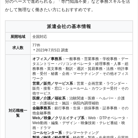
分のペースで進められる」「専門知識不要」など事務スキルを活
九州・沖縄
かして無理なく働きたい方にもおすすめです。
派遣会社の基本情報
福岡
佐賀
長崎
熊本
展開地域
全国対応
77件
大分
宮崎
鹿児島
沖縄
求人数
＊2023年7月5日 調査
オフィス／事務系
：一般事務・営業事務・学校事務・デー
タエントリー・パソコンオペレータ・経理事務・人事・総
務事務・英文事務・翻訳・通訳・貿易事務・法務・特許事
務・受付・秘書・企画・マーケティング・その他オフィス
ワーク
営業／販売／サービス系
：営業・企画営業・ラウンダー・
販売・接客・窓口・ショールーム・カウンター受付・その
他サービス
医療／介護／福祉系
：治験関連・医療・ヘルパー・介護
士・介護福祉士・施設・病院内調理補助
金融事務系
：銀行事務・生保・損保事務・証券事務・その
対応職種一
他金融事務
覧
Web／映像／クリエイティブ系
：Web・DTPオペレータ・
Web動画・編集・デザイン・映像技術・テレビ番組・映
画・ドラマ
コールセンター系
：テレマーケティング
製造／物流／軽作業系
：軽作業・製造・生産管理・品質管