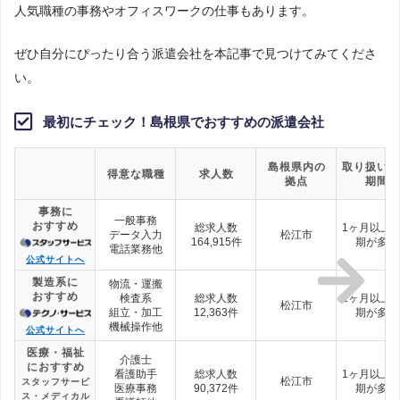
人気職種の事務やオフィスワークの仕事もあります。
ぜひ自分にぴったり合う派遣会社を本記事で見つけてみてくださ
い。
最初にチェック！島根県でおすすめの派遣会社
島根県内の
取り扱い雇
得意な職種
求人数
拠点
期間
事務に
一般事務
おすすめ
総求人数
1ヶ月以上
データ入力
松江市
164,915件
期が多い
電話業務他
公式サイトへ
製造系に
物流・運搬
おすすめ
検査系
総求人数
1ヶ月以上
松江市
組立・加工
12,363件
期が多い
機械操作他
公式サイトへ
医療・福祉
介護士
におすすめ
看護助手
総求人数
1ヶ月以上
松江市
スタッフサービ
医療事務
90,372件
期が多い
ス・メディカル