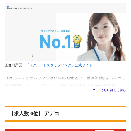
・「残業なし」の求人案件は約4割弱あるため、プライベー
開始後に困ったことや悩み事が出てきた際にも、すぐに相談がで
トや家庭と両立しやすい。
きて安心です。
・「未経験歓迎」の求人案件は7割弱あるため、初めての職
種にも挑戦しやすい。
島根県の求人には、即日スタートや翌月・翌々月スタートの求人
・「複数名募集」の求人案件は3割弱あるため、たくさんの
も見られるため、「すぐに働きたい方」から「次を決めてから現
仲間と仕事したい人や一人では不安な人も仕事を始めやす
職を退職したい」という方にも、希望する求人が見つかるかもし
い。
れません。
・約95％の求人案件が「週5勤務」のため、しっかり働いて
稼ぎたい人におすすめ！
派遣会社の基本情報
画像引用元：
「リクルートスタッフィング」公式サイト
・約8割以上の求人案件が6か月以上の「長期」のため、じっ
くり腰を据えて働ける。
展開地域
全国対応
リクルートスタッフィングに登録をすると、動画視聴のeラーニン
・ほとんどの求人が「フルタイム」の案件であるため、しっ
59件
求人数
グや実際にパソコン操作をしながら学べるセミナー形式講座、さ
＊2023年7月5日 調査
かり働いて稼ぎたい人におすすめ。
ら資格試験や検定の団体割引の適用など、スキルアップに関する
事務
：部署アシスタント・営業アシスタント・広報・企画
・「扶養枠OK」の仕事は約8％程度。
事務・データ入力
様々なサポートを受けることができます。
・時給1,000円～1,300円ぐらいの求人が約95％と大多数を占
国際事務
：貿易・英文事務・海外営業事務・外国語事務
（英語以外）
める。
【求人数 6位】 アデコ
リクルートスタッフィングは島根県の求人をほとんど持っていま
経理
：経理・英文経理
人事
：採用アシスタント・人事労務・人事研修アシスタン
せんが、福利厚生の一環としてキャリアサポートを受けられるだ
ト
金融事務
：外為・後方事務・証券事務・生保事務・窓口事
けでも、登録するメリットがあるかもしれません。
派遣会社の基本情報