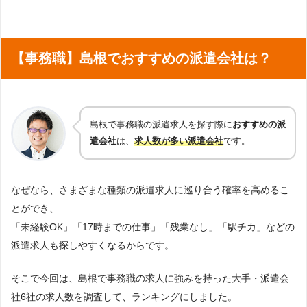
株式会社アドバンスフロー
栄養士
調理師
施工管理
調査対象とした派遣会社について
株式会社Be win
40件
9
添乗員・ツアーコンダクター
翻訳・通訳
Googleで「島根 派遣会社」という検索ワードで検索して掲載していた「『労
パーソルファクトリーパー
【事務職】島根でおすすめの派遣会社は？
働者派遣事業許可』を取得している」企業を対象
15件
10
トナーズ株式会社
ブライダルスタッフ
パチンコスタッフ
調査対象とした求人について
WDB
14件
11
上記で調査対象とした派遣会社がWEBサイトで公開している求人のうち、「地
域：島根」の条件に合致する求人数をカウントしました。
株式会社エスティーエス
0件
12
島根で事務職の派遣求人を探す際に
おすすめの派
調査日
パーソルエクセルHRパート
遣会社
は、
求人数が多い派遣会社
です。
短期バイト・単発バイトの派遣
0件
12
2023年5月調査
ナーズ
日雇い派遣・日雇いバイト
1日派遣
アヴァンティスタッフ
0件
12
なぜなら、さまざまな種類の派遣求人に巡り合う確率を高めるこ
スポット
期間工
夜勤
アデコ
0件
12
とができ、
「未経験OK」「17時までの仕事」「残業なし」「駅チカ」などの
リクルートスタッフィング
0件
12
派遣求人も探しやすくなるからです。
主婦・子育てママ向け
扶養内
未経験
そこで今回は、島根で事務職の求人に強みを持った大手・派遣会
フリーター
社6社の求人数を調査して、ランキングにしました。