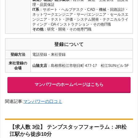
理・品質保証
IT系
：サポート・ヘルプデスク・CAD・機械・回路設計・
ネットワークエンジニア・サーバエンジニア・セールスエ
ンジニア・テスト・評価・システム開発・テクニカルライ
ティング・OAインストラクション・その他IT職
その他
：研究・開発・その他専門職
登録について
登録方法
電話登録・来社登録
来社登録の
山陰支店
：島根県松江市朝日町 477-17 松江SUNビル 5F
会場
マンパワーのホームページはこちら
関連記事:
マンパワーの口コミ
【求人数 3位】 テンプスタッフフォーラム：JR松
江駅から徒歩10分