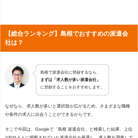
コールセンター
翻訳・通訳
受付
企業受付
【総合ランキング】島根でおすすめの派遣会
社は？
営業職
試食（試飲）販売
携帯販売
マネキン
島根で派遣会社に登録するなら、
まずは「求人数が多い派遣会社」
ライブスタッフ・コンサートスタッフ・イベントスタ
に登録することをおすすめします。
ッフ
試験監督
なぜなら、求人数が多いと選択肢が広がるため、さまざまな職種
や条件の求人に出会うことができるからです。
webデザイナー
ゲーム開発
そこで今回は、Googleで「島根 派遣会社」と検索した結果、上位
100サイトに掲載されていた派遣会社を厳選し、求人数を調査して