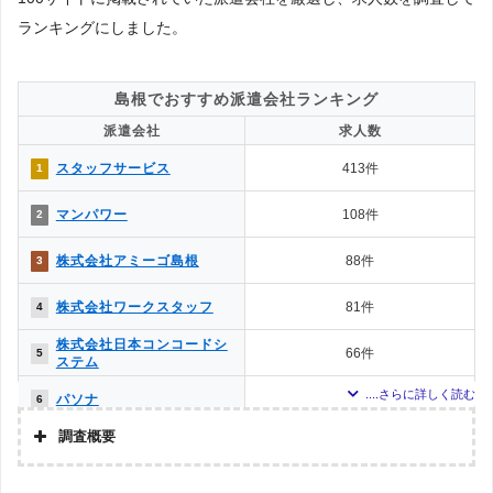
クリエイター（クリエイティブ系）
ランキングにしました。
ITエンジニア（SE・PG）
CAD
DTP
プログラマー
アプリ開発
機械設計
島根でおすすめ派遣会社ランキング
派遣会社
求人数
スタッフサービス
413件
1
軽作業
マンパワー
108件
2
シール貼り・ティッシュ配り・サンプリング
株式会社アミーゴ島根
88件
3
ピッキング
倉庫
株式会社ワークスタッフ
81件
4
株式会社日本コンコードシ
66件
5
ステム
看護師（ナース）の短期単発
看護助手
パソナ
57件
6
薬剤師
研究職
調査概要
テンプスタッフフォーラム
53件
7
調査の企画・集計
株式会社リンクフィールド
48件
8