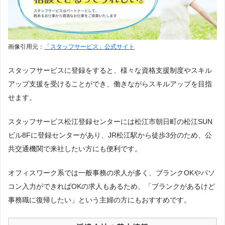
リゾートバイト（リゾバ）
コンビニ
建設業界
土木業界
画像引用元：
「スタッフサービス」公式サイト
スタッフサービスに登録をすると、様々な資格支援制度やスキル
アップ支援を受けることができ、働きながらスキルアップを目指
20代
30代
40代
50代
せます。
ミドル・ミドルシニア（中高年）
シニア
スタッフサービス松江登録センターには松江市朝日町の松江SUN
学生
高校生
大学生
ビル8Fに登録センターがあり、JR松江駅から徒歩3分のため、公
共交通機関で来社したい方にも便利です。
女性
男性
オフィスワーク系では一般事務の求人が多く、ブランクOKやパソ
コン入力ができればOKの求人もあるため、「ブランクがあるけど
事務職に復帰したい」という主婦の方にもおすすめです。
在宅ワーク
リモートワーク