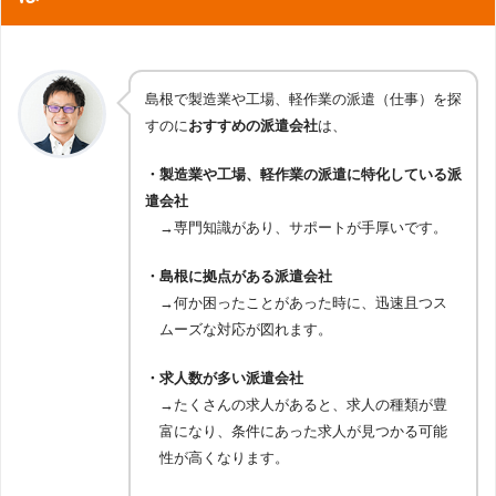
務事務
メディカル／バイオ
：メディカル・臨床開発・研究開発・
作業／物流／整備
：作業・物流・運転・設備管理・整備・
CAD／設計
：CAD・設計
実験職・臨床開発関連職
自動車整備・ピットメカニック
近隣の広島県や岡山県の求人は扱っているため、他県への通勤を
製造／作業
：軽作業・検査・測定・メンテナンス・工事・
クリエイティブ
：Webディレクター・Webデザイナー・コ
保育／介護
：保育・児童指導員・介護関連
土木施工管理・生産・品質管理・製造（組立・加工・食
ーダー・Web更新・修正・グラフィックデザイナー・DTP
栄養士／調理師
：栄養士・調理師
考えている方は登録すると選択肢が広がるかもしれません。
品・薬品）・電気・電子・組込み制御・入出荷・重機・機
オペレーター・編集・制作・校正・CADオペレーター・設
械オペレーター
計・製図
島根で製造業や工場、軽作業の派遣（仕事）を探
研究開発
：研究開発・分析・評価
IT／技術
：SE・プログラマー(オ－プン系・パッケ－ジ・制
登録について
また、登録自体はどこからもできるため、アデコの求人が多いエ
すのに
おすすめの派遣会社
は、
その他
：イベント・インテリアコーディネーター・広告・
御系・汎用機)・テスト・評価・サーバーエンジニア・ネッ
リアへ転居予定の方も、先に登録しておくと転居後すぐに転職活
デモスト・アナウンサー・司会・放送・教育・市場調査・
トワークエンジニア・セールスエンジニア・ヘルプデス
登録方法
WEB面談付登録・電話面談付登録・来社登録
試験監督・設計・製図・添乗・旅行事務・筆耕・速記・テ
ク・テク二カルサポート・運用管理・保守・その他IT・技
動が始められて効率的でしょう。
・製造業や工場、軽作業の派遣に特化している派
ープ起こし・DTPオペレーター、その他
術系
出雲オフィス
：島根県出雲市今市町2065番地 パルメイト出
遣会社
来社登録の
雲3F
会場
松江オフィス
：島根県松江市学園南1-2-1 くにびきメッセ1
→専門知識があり、サポートが手厚いです。
派遣会社の基本情報
登録について
登録について
F
展開地域
全国対応
登録方法
WEB登録（WEB面談）・来社登録
登録方法
オンライン登録・来社登録
・島根に拠点がある派遣会社
テンプスタッフフォーラムの公式ページで詳細を見る
0件
→何か困ったことがあった時に、迅速且つス
来社登録の
パソナ松江
：松江市朝日町477-17 松江SUNビル 3F
島根県には登録会場がありません。
求人数
来社登録の
＊2023年7月5日 調査
会場
パソナ出雲
：出雲市大津朝倉3丁目8-18 アクトビル 3F
近隣会場：広島登録センター
：広島県広島市中区基町11-10
ムーズな対応が図れます。
会場
合人社広島紙屋町ビル8階
オフィスワーク／事務系
：一般事務・OA事務・営業事務・
関連記事:
テンプスタッフフォーラム／フォーラムキャリアの評
データ入力・学校事務・経理・財務・英文経理・人事・総
・求人数が多い派遣会社
パソナの公式ページで詳細を見る
判・口コミ
務・法務・特許・広報・宣伝・IR・企画・マーケティン
リクルートスタッフィングの公式ページで詳細を見る
グ・貿易事務・英文事務・翻訳・通訳・秘書・セクレタリ
→たくさんの求人があると、求人の種類が豊
ー・企業受付・事務的軽作業・その他
富になり、条件にあった求人が見つかる可能
金融系
：銀行・信託銀行業務・証券業務・投信・投資顧問
関連記事:
パソナの口コミ
業務・生保・損保事務・その他
性が高くなります。
関連記事:
リクルートスタッフィングの口コミ
営業／販売／サービス系
：営業・企画営業・ラウンダー・
接客・販売（アパレル・コスメ・家電・モバイル・飲食・