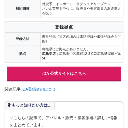
外資系・インポート・ラグジュアリーブランド・ア
対応職種
パレル業界を中心に、販売員や美容部員の派遣求人
を扱う
登録拠点
来社登録（遠方の場合は電話登録や出張登録会も可
登録方法
能）
島根県には拠点がありません。
拠点
広島支店
：広島市中区基町12-3 COI広島紙屋町ビル
5F
iDA 公式サイトはこちら
関連記事:
iDA登録者の口コミ
もっと知りたい方は…
▽こちらの記事で、アパレル・販売・接客派遣の詳しい情報
をまとめています。