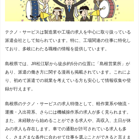
登録方法
WEB登録（ネット登録）
島根県には登録会場がありません。
近隣会場：広島支社
：広島県広島市中区鉄砲町10-12広島鉄
拠点
砲町ビルディング2F
岡山支社
：岡山県岡山市北区下石井1-1-3日本生命岡山第二
テクノ・サービスは製造業や工場の求人を中心に取り扱っている
ビル新館4Ｆ
派遣会社として知られています。特に、工場関連の仕事に特化し
ており、多岐にわたる職種の情報を提供しています。
アデコの公式ページで詳細を見る
島根県では、JR松江駅から徒歩約5分の位置に「島根営業所」が
関連記事:
アデコの口コミ
あり、派遣の働き方に関する漫画も掲載されています。これによ
り、初めて派遣での就業を考えている方も安心して情報収集や登
録が行えます。
島根県のテクノ・サービスの求人特徴として、軽作業系や物流・
運搬・入出荷系、さらには機械操作系の求人が多く見られます。
また、未経験から始めることができる求人や、高収入、土日が休
みの求人も存在します。車での通勤が許可されている求人も多
く、さまざまな条件に合わせて仕事を選ぶことができると言えま