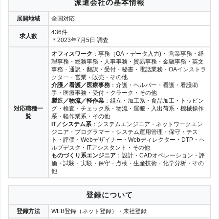
派遣会社の基本情報
展開地域
全国対応
全国都道府県別
436件
求人数
＊2023年7月5日 調査
オフィスワーク
：事務（OA・データ入力)・ 営業事務・経
北海道・東北
理事務・総務事務・人事事務・貿易事務・金融事務・英文
事務・通訳・翻訳・受付・秘書・電話業務・OAインストラ
クター・営業・販売・その他
介護／看護／医療事務
：介護・ヘルパー・看護・看護助
北海道
青森
宮城
岩手
手・医療事務・受付・クラーク・その他
製造／物流／軽作業
：組立・加工系・食品加工・トッピン
対応職種一
グ・検査・チェック系・物流・運搬・入出荷系・機械操作
覧
系・軽作業系・その他
秋田
山形
福島
IT／システム系
：システムエンジニア・ネットワークエン
ジニア・プログラマー・システム運用管理・保守・テス
ト・評価・Webデザイナー・Webディレクター・DTP・ヘ
ルプデスク・ITアシスタント・その他
関東
ものづくり系エンジニア
：設計・CADオペレーション・評
価・試験・実験・保守・点検・生産技術・化学分析・その
他
東京
神奈川
千葉
埼玉
登録について
登録方法
WEB登録（ネット登録）・来社登録
茨城
栃木
群馬