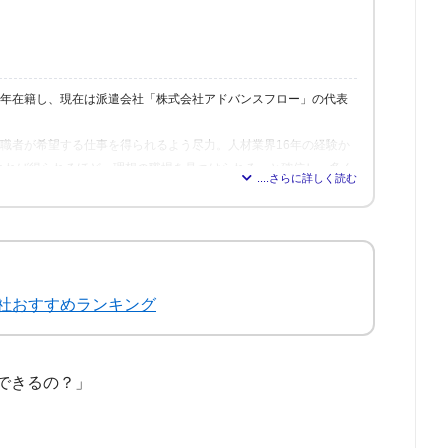
6年在籍し、現在は派遣会社「株式会社アドバンスフロー」の代表
、求職者が希望する仕事を得られるよう尽力。人材業界16年の経験か
れれば得られるほど、理想の職場を見つけられる」と確信し、多く
修も行う。
社おすすめランキング
できるの？」