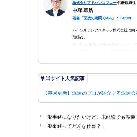
株式会社アドバンスフロー
代表取締役
中塚 章浩
・
著書「面接の疑問 Q＆A」
Twitter
パーソルテンプスタッフ株式会社に約
取締役。
のべ約2,000名もの転職支援を行い
ら「派遣はしっかりとした情報が得ら
の人が情報を得られるよう、記事の監
当サイト人気記事
【毎月更新】派遣のプロが紹介する派遣会
「一般事務になりたいけど、未経験でも転職
「一般事務ってどんな仕事？」