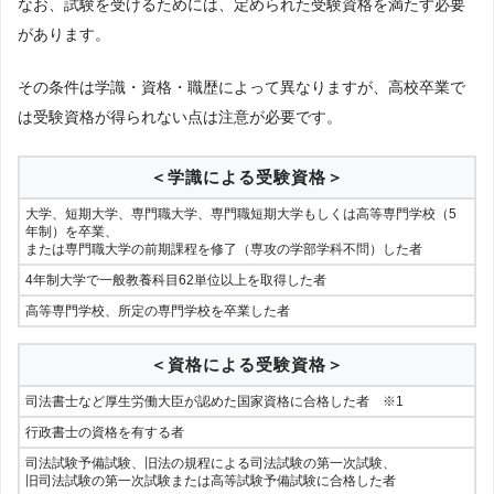
なお、試験を受けるためには、定められた受験資格を満たす必要
があります。
その条件は学識・資格・職歴によって異なりますが、高校卒業で
は受験資格が得られない点は注意が必要です。
＜学識による受験資格＞
大学、短期大学、専門職大学、専門職短期大学もしくは高等専門学校（5
年制）を卒業、
または専門職大学の前期課程を修了（専攻の学部学科不問）した者
4年制大学で一般教養科目62単位以上を取得した者
高等専門学校、所定の専門学校を卒業した者
＜資格による受験資格＞
司法書士など厚生労働大臣が認めた国家資格に合格した者 ※1
行政書士の資格を有する者
司法試験予備試験、旧法の規程による司法試験の第一次試験、
旧司法試験の第一次試験または高等試験予備試験に合格した者