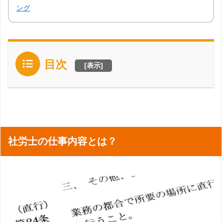
ング
目次
[
表示
]
社労士の仕事内容とは？