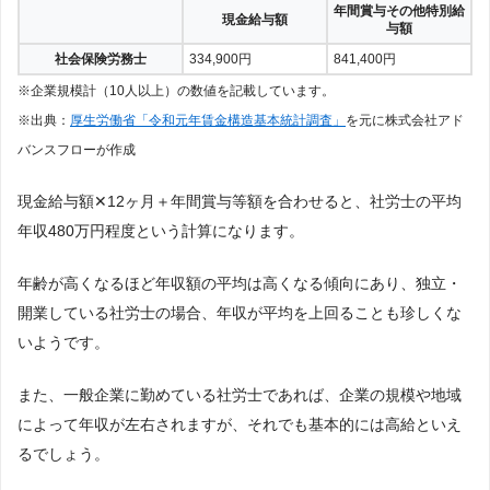
年間賞与その他特別給
現金給与額
与額
社会保険労務士
334,900円
841,400円
※企業規模計（10人以上）の数値を記載しています。
※出典：
厚生労働省「令和元年賃金構造基本統計調査」
を元に株式会社アド
バンスフローが作成
現金給与額✕12ヶ月＋年間賞与等額を合わせると、社労士の平均
年収480万円程度という計算になります。
年齢が高くなるほど年収額の平均は高くなる傾向にあり、独立・
開業している社労士の場合、年収が平均を上回ることも珍しくな
いようです。
また、一般企業に勤めている社労士であれば、企業の規模や地域
によって年収が左右されますが、それでも基本的には高給といえ
るでしょう。