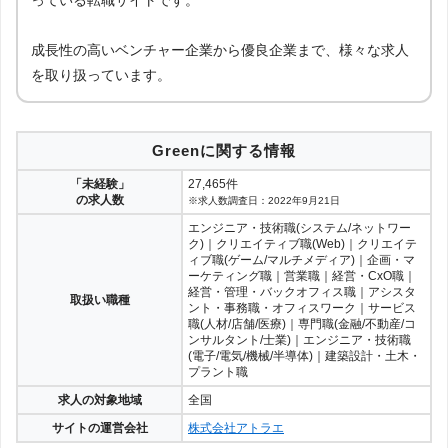
成長性の高いベンチャー企業から優良企業まで、様々な求人
を取り扱っています。
Greenに関する情報
「未経験」
27,465件
の求人数
※求人数調査日：2022年9月21日
エンジニア・技術職(システム/ネットワー
ク)｜クリエイティブ職(Web)｜クリエイテ
ィブ職(ゲーム/マルチメディア)｜企画・マ
ーケティング職｜営業職｜経営・CxO職｜
経営・管理・バックオフィス職｜アシスタ
取扱い職種
ント・事務職・オフィスワーク｜サービス
職(人材/店舗/医療)｜専門職(金融/不動産/コ
ンサルタント/士業)｜エンジニア・技術職
(電子/電気/機械/半導体)｜建築設計・土木・
プラント職
求人の対象地域
全国
サイトの運営会社
株式会社アトラエ