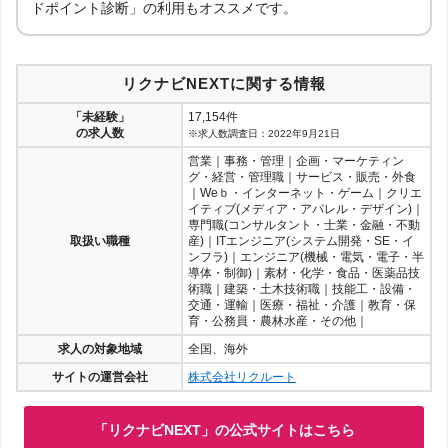
ドポイント診断」の利用もオススメです。
リクナビNEXTに関する情報
「未経験」
17,154件
の求人数
※求人数調査日：2022年9月21日
営業｜事務・管理｜企画・マーケティン
グ・経営・管理職｜サービス・販売・外食
｜Weｂ・インターネット・ゲーム｜クリエ
イティブ(メディア・アパレル・デザイン)｜
専門職(コンサルタント・士業・金融・不動
取扱い職種
産)｜ITエンジニア(システム開発・SE・イ
ンフラ)｜エンジニア(機械・電気・電子・半
導体・制御)｜素材・化学・食品・医薬品技
術職｜建築・土木技術職｜技能工・設備・
交通・運輸｜医療・福祉・介護｜教育・保
育・公務員・農林水産・その他｜
求人の対象地域
全国、海外
サイトの運営会社
株式会社リクルート
「リクナビNEXT」の公式サイトはこちら