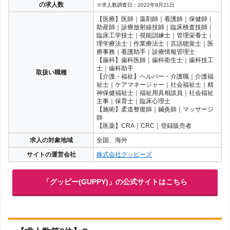
の求人数
※求人数調査日：2022年9月21日
【医療】医師｜薬剤師｜看護師｜保健師｜
助産師｜診療放射線技師｜臨床検査技師｜
臨床工学技士｜視能訓練士｜管理栄養士｜
理学療法士｜作業療法士｜言語聴覚士｜医
療事務｜看護助手｜診療情報管理士
【歯科】歯科医師｜歯科衛生士｜歯科技工
士｜歯科助手
取扱い職種
【介護・福祉】ヘルパー・介護職｜介護福
祉士｜ケアマネージャー｜社会福祉士｜精
神保健福祉士｜福祉用具相談員｜社会福祉
主事｜保育士｜臨床心理士
【施術】柔道整復師｜鍼灸師｜マッサージ
師
【医薬】CRA｜CRC｜登録販売者
求人の対象地域
全国、海外
サイトの運営会社
株式会社グッピーズ
「グッピー(GUPPY)」の公式サイトはこちら