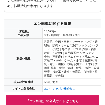
また企業の社員や元社員による口コミ情報も掲載しているた
め、転職活動の参考になります。
エン転職に関する情報
「未経験」
13,575件
の求人数
※求人数調査日：2022年9月21日
営業系｜企画・事務・マーケティング・管
理系｜販売・サービス系(ファッション・フ
ード・小売)｜専門サービス系(医療・福祉・
教育・その他)｜専門職系(コンサルタント・
金融・不動産)｜クリエイティブ系エンジニ
取扱い職種
ア系(IT・Web・ゲーム・通信)｜技術系(電
気・電子・機械)｜技術系(建築・土木)｜技
術系(医薬・化学・素材・食品)｜施設・設備
管理・技能工・運輸・物流系｜公務員・団
体職員・その他
求人の対象地域
全国、海外
サイトの運営会社
エン・ジャパン株式会社
「エン転職」の公式サイトはこちら