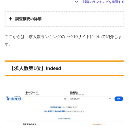
沖縄求人情報ルーキーWeb（沖縄県中心）
930
調査概要の詳細
Re就活
699
調査の
企画・
株式会社アドバンスフロー
ジョブキタ（北海道中心）
693
ここからは、求人数ランキングの上位10サイトについて紹介しま
集計
す。
調査対
象とし
Googleで「未経験 転職サイト」という検索ワードで検
農家のおしごとナビ
441
た転職
索し、検索結果10ページ目までに表示された転職サイ
サイト
ト(求人情報が掲載されているサイト、就職支援や転職
につい
支援を行っているサイト)を調査対象としました
【求人数第1位】indeed
ENTRY PRODUCE BY paiza
55
て
調査対
上記で調査対象とした転職サイトに掲載されている求人
象とし
のうち、
た求人
未経験
につい
という条件に当てはまる求人数をカウントしました
て
調査日
求人数ランキングの上部に記載