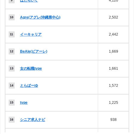
はたらいく
4,120
Agre(アグレ/沖縄県中心)
2,502
イーキャリア
2,442
BeAle(ビアーレ)
1,669
女の転職type
1,661
とらばーゆ
1,572
type
1,225
シニア求人ナビ
938