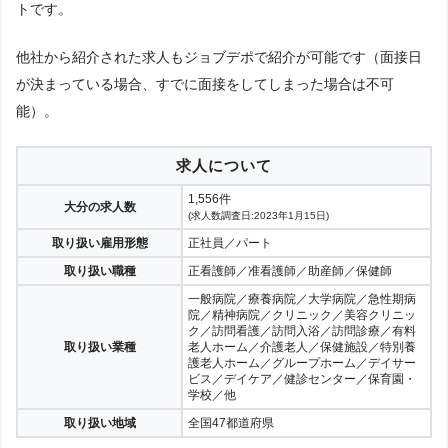
トです。
他社から紹介された求人もジョブデポで紹介が可能です（面接日
が決まっている場合、すでに面接をしてしまった場合は不可
能）。
求人について
1,556件
大分の求人数
(求人数調査日:2023年1月15日)
取り扱い雇用形態
正社員／パート
取り扱い職種
正看護師／准看護師／助産師／保健師
一般病院／療養病院／大学病院／急性期病
院／精神病院／クリニック／美容クリニッ
ク／訪問看護／訪問入浴／訪問診療／有料
取り扱い業種
老人ホーム／介護老人／保健施設／特別養
護老人ホーム／グループホーム／デイサー
ビス／デイケア／健診センター／保育園・
学校／他
取り扱い地域
全国47都道府県