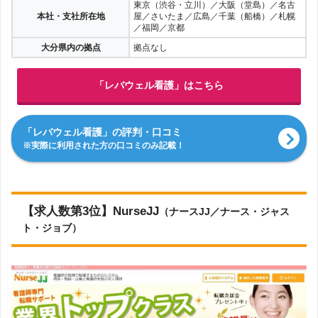
東京（渋谷・立川）／大阪（堂島）／名古
本社・支社所在地
屋／さいたま／広島／千葉（船橋）／札幌
／福岡／京都
大分県内の拠点
拠点なし
「レバウェル看護」はこちら
「レバウェル看護」の評判・口コミ
※実際に利用された方の口コミのみ記載！
【求人数第3位】NurseJJ
（ナースJJ／ナース・ジャス
ト・ジョブ）