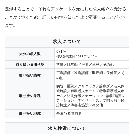
登録することで、それらアンケートを元にした求人紹介を受ける
ことができるため、詳しい内情を知った上で応募することができ
ます。
求人について
671件
大分の求人数
(求人数調査日:2023年1月15日)
取り扱い雇用形態
常勤／非常勤／派遣／単発／その他
正看護師／准看護師／助産師／保健師／そ
取り扱い職種
の他
病院／医院／クリニック／診療所／老人保
健施設／有料老人ホーム／特別養護老人ホ
取り扱い業種
ーム／訪問介護ステーション／訪問看護ス
テーション／デイサービス／訪問入浴／検
診施設／障害者施設／その他
取り扱い地域
全国47都道府県
求人検索について