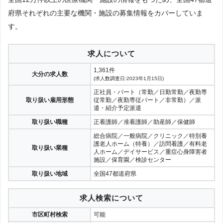
府県それぞれの主要な機関・施設の募集情報をカバーしていま
す。
求人について
1,361件
大分の求人数
(求人数調査日:2023年1月15日)
正社員・パート（常勤／日勤常勤／夜勤専
取り扱い雇用形態
従常勤／夜勤専従パート／非常勤）／派
遣・紹介予定派遣
取り扱い職種
正看護師／准看護師／助産師／保健師
総合病院／一般病院／クリニック／特別養
護老人ホーム（特養）／訪問看護／有料老
取り扱い業種
人ホーム／デイサービス／重症心身障害者
施設／保育園／検診センター
取り扱い地域
全国47都道府県
求人検索について
市区町村検索
可能