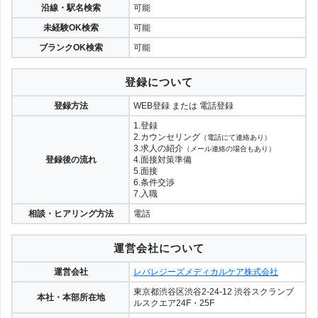
沿線・駅名検索
可能
未経験OK検索
可能
ブランクOK検索
可能
登録について
登録方法
WEB登録 または 電話登録
1.登録
2.カウンセリング
（電話にて連絡あり）
3.求人の紹介
（メール連絡の場合もあり）
登録後の流れ
4.面接対策準備
5.面接
6.条件交渉
7.入職
相談・ヒアリング方法
電話
運営会社について
運営会社
レバレジーズメディカルケア株式会社
東京都渋谷区渋谷2-24-12 渋谷スクランブ
本社・本部所在地
ルスクエア24F・25F