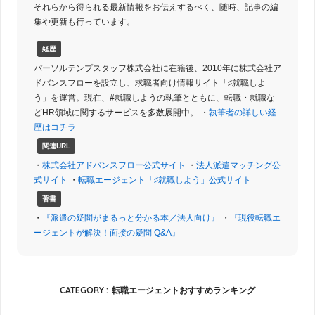
それらから得られる最新情報をお伝えするべく、随時、記事の編
集や更新も行っています。
経歴
パーソルテンプスタッフ株式会社に在籍後、2010年に株式会社ア
ドバンスフローを設立し、求職者向け情報サイト「♯就職しよ
う」を運営。現在、#就職しようの執筆とともに、転職・就職な
どHR領域に関するサービスを多数展開中。 ・
執筆者の詳しい経
歴はコチラ
関連URL
・
株式会社アドバンスフロー公式サイト
・
法人派遣マッチング公
式サイト
・
転職エージェント「♯就職しよう」公式サイト
著書
・
『派遣の疑問がまるっと分かる本／法人向け』
・
『現役転職エ
ージェントが解決！面接の疑問 Q&A』
CATEGORY :
転職エージェントおすすめランキング