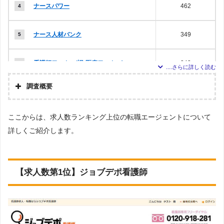
ナースパワー
462
ナース人材バンク
349
看護師ワーカー(旧:医療ワーカー)
343
調査概要
ナースジョブ
337
調査の企画・集計
ここからは、求人数ランキング上位の転職エージェントについて
株式会社アドバンスフロー
看護roo!転職サポート
306
詳しくご紹介します。
調査対象とした派遣会社について
Googleで「看護 転職エージェント」という検索ワードで検索し、検索結果に
マイナビ看護師
135
表示された10のWEBサイトを閲覧。その10サイトに記載されていた転職エー
ジェントのうち、「『有料職業紹介事業許可』を取得している」の条件を満た
す企業22社を対象としました。
【求人数第1位】ジョブデポ看護師
ナースではたらこ
83
調査対象とした求人について
上記で調査対象とした転職エージェント22社が各社のWEBサイトで公開してい
MCナースネット
る求人のうち、「就業形態：常勤」「資格：正看護師・准看護師」「地域：大
34
分」の条件に合致する求人数をカウントしました。（※求人数ゼロまたはエリ
ア対象外の場合は、ランキングから除外しております。）