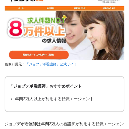
看護プロ
28
調査日
求人数ランキングの上部に記載
スーパーナース
18
美容外科求人ガイド
6
dodaエージェントサービス
4
画像引用元：
「ジョブデポ看護師」公式サイト
15 件中 1 から 15 まで表示
「ジョブデポ看護師」おすすめポイント
年間2万人以上が利用する転職エージェント
ジョブデポ看護師は年間2万人の看護師が利用する転職エージェン