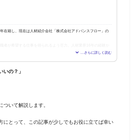
6年在籍し、現在は人材紹介会社「株式会社アドバンスフロー」の
、求職者が希望する仕事を得られるよう尽力。人材業界16年の経験か
れれば得られるほど、理想の職場を見つけられる」と確信し、多く
修も行う。
いいの？」
について解説します。
方にとって、この記事が少しでもお役に立てば幸い