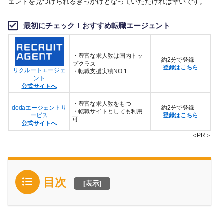
ェントを見つけられるきっかけとなっていただければ幸いです。
最初にチェック！おすすめ転職エージェント
・豊富な求人数は国内トッ
約2分で登録！
プクラス
登録はこちら
リクルートエージェ
・転職支援実績NO.1
ント
公式サイトへ
・豊富な求人数をもつ
dodaエージェントサ
約2分で登録！
・転職サイトとしても利用
ービス
登録はこちら
可
公式サイトへ
＜PR＞
目次
[
表示
]