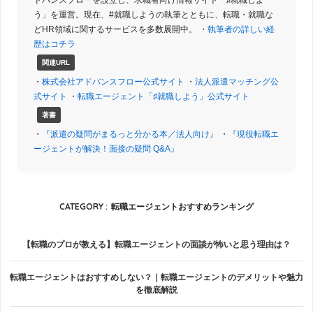
う」を運営。現在、#就職しようの執筆とともに、転職・就職な
どHR領域に関するサービスを多数展開中。 ・
執筆者の詳しい経
歴はコチラ
関連URL
・
株式会社アドバンスフロー公式サイト
・
法人派遣マッチング公
式サイト
・
転職エージェント「♯就職しよう」公式サイト
著書
・
『派遣の疑問がまるっと分かる本／法人向け』
・
『現役転職エ
ージェントが解決！面接の疑問 Q&A』
CATEGORY :
転職エージェントおすすめランキング
【転職のプロが教える】転職エージェントの面談が怖いと思う理由は？
転職エージェントはおすすめしない？｜転職エージェントのデメリットや魅力
を徹底解説