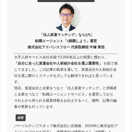
「法人派遣マッチング」ならびに
転職エージェント「♯就職しよう」運営
株式会社アドバンスフロー 代表取締役 中塚 章浩
大手人材サービス会社在籍で2,000名以上の就業に携わり、
「自分に合った派遣会社や人材紹介会社を選ぶ重要性」
を肌で感
じてきました。この記事の執筆を通して、派遣会社や人材紹介会
社を選ぶ際のミスマッチを少しでも解消できればと思っていま
す。
現在、派遣会社と企業をつなぐ「法人派遣マッチング」と求職者
と企業をつなぐ「転職エージェントサービス」を運営しており、
それらから得られる最新情報をお伝えするべく、随時、記事の編
集や更新も行っています。
経歴
パーソルテンプスタッフ株式会社に在籍後、2010年に株式会社ア
ドバンスフローを設立し、求職者向け情報サイト「♯就職しよ