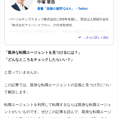
中塚 章浩
・
著書「面接の疑問 Q＆A」
Twitter
パーソルテンプスタッフ株式会社に約6年在籍し、現在は人材紹介会社
「株式会社アドバンスフロー」の代表取締役。
のべ約2,000名もの転職支援を行い、求職者が希望する仕事を得られる
よう尽力。人材業界16年の経験から「転職はしっかりとした情報が得
られれば得られるほど、理想の職場を見つけられる」と確信し、多く
の人が情報を得られるよう、記事の監修も行う。
「親身な転職エージェントを見つけるには？」
「どんなところをチェックしたらいい？」
と思っていませんか。
この記事では、親身な転職エージェントの定義と見つけ方につい
て解説します。
転職エージェントを利用して転職するならば親身な転職エージェ
ントがいいものです。ぜひこの記事を読んで、親身な転職エージ