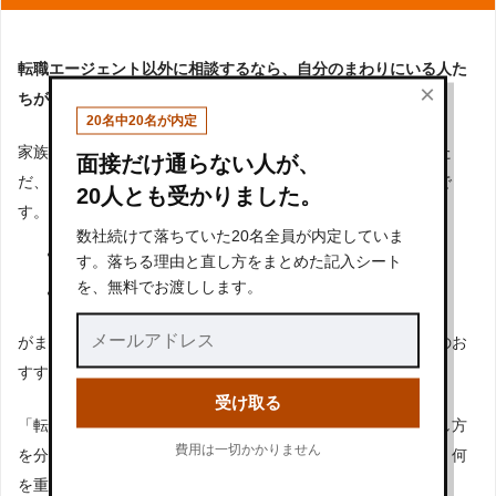
転職エージェント以外に相談するなら、自分のまわりにいる人た
×
ちがいいでしょう。
20名中20名が内定
家族は友人は親身になって聞いてくれる可能性が高いです。た
面接だけ通らない人が、
だ、専門的なアドバイスを求めるなら違うところに頼るべきで
20人とも受かりました。
す。
数社続けて落ちていた20名全員が内定していま
転職した結果今の職場に満足している人
す。落ちる理由と直し方をまとめた記入シート
を、無料でお渡しします。
希望している業種や職種で働いている人
がまわりにいらっしゃれば、上記のような方々の話を聞くものお
すすめです。
受け取る
「転職した結果今の職場に満足している人」は、転職先の探し方
費用は一切かかりません
を分かっています。今の職場のどの部分に満足しているのか、何
を重視して転職活動をしたのか聞いてみるといいでしょう。