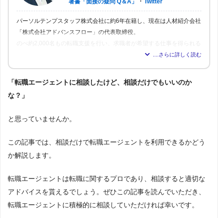
・
著書「面接の疑問 Q＆A」
Twitter
パーソルテンプスタッフ株式会社に約6年在籍し、現在は人材紹介会社
「株式会社アドバンスフロー」の代表取締役。
のべ約2,000名もの転職支援を行い、求職者が希望する仕事を得られる
よう尽力。人材業界16年の経験から「転職はしっかりとした情報が得
られれば得られるほど、理想の職場を見つけられる」と確信し、多く
の人が情報を得られるよう、記事の監修も行う。
「転職エージェントに相談したけど、相談だけでもいいのか
な？」
と思っていませんか。
この記事では、相談だけで転職エージェントを利用できるかどう
か解説します。
転職エージェントは転職に関するプロであり、相談すると適切な
アドバイスを貰えるでしょう。ぜひこの記事を読んでいただき、
転職エージェントに積極的に相談していただければ幸いです。