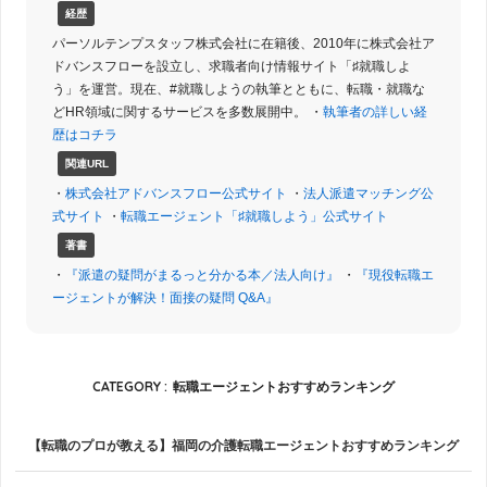
経歴
パーソルテンプスタッフ株式会社に在籍後、2010年に株式会社ア
ドバンスフローを設立し、求職者向け情報サイト「♯就職しよ
う」を運営。現在、#就職しようの執筆とともに、転職・就職な
どHR領域に関するサービスを多数展開中。 ・
執筆者の詳しい経
歴はコチラ
関連URL
・
株式会社アドバンスフロー公式サイト
・
法人派遣マッチング公
式サイト
・
転職エージェント「♯就職しよう」公式サイト
著書
・
『派遣の疑問がまるっと分かる本／法人向け』
・
『現役転職エ
ージェントが解決！面接の疑問 Q&A』
CATEGORY :
転職エージェントおすすめランキング
【転職のプロが教える】福岡の介護転職エージェントおすすめランキング