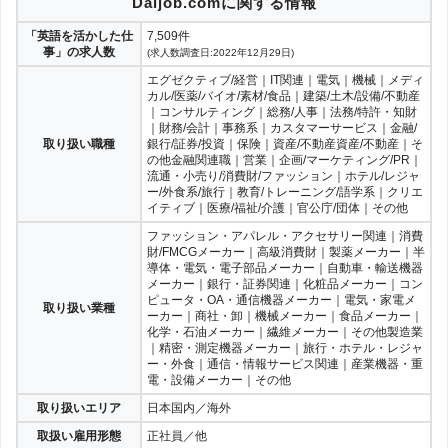
Daijob.comに関する情報
「英語を活かした仕
7,509件
事」の求人数
(求人数調査日:2022年12月29日)
エグゼクティブ/経営｜IT関連｜電気｜機械｜メディ
カル/医薬/バイオ/素材/食品｜建築/土木/設備/不動産
｜コンサルティング｜総務/人事｜法務/特許・知財
｜財務/会計｜事務系｜カスタマーサービス｜金融/
取り扱い職種
銀行/証券/投資｜保険｜資産/不動産資産/不動産｜そ
の他金融関連職｜営業｜企画/マーケティング/PR｜
流通・小売り/消費財/ファッション｜ホテル/レジャ
ー/外食系/旅行｜教育/トレーニング/語学系｜クリエ
イティブ｜医療/福祉/介護｜官公庁/団体｜その他
ファッション・アパレル・アクセサリー関連｜消費
財/FMCGメーカー｜高級消費財｜製薬メーカー｜半
導体・電気・電子部品メーカー｜自動車・輸送機器
メーカー｜銀行・証券関連｜化粧品メーカー｜コン
ピュータ・OA・通信機器メーカー｜電気・家電メ
取り扱い業種
ーカー｜商社・卸｜機械メーカー｜食品メーカー｜
化学・石油メーカー｜繊維メーカー｜その他製造業
｜精密・測定機器メーカー｜旅行・ホテル・レジャ
ー・外食｜通信・情報サービス関連｜産業機器・重
電・設備メーカー｜その他
取り扱いエリア
日本国内／海外
取扱い雇用形態
正社員／他