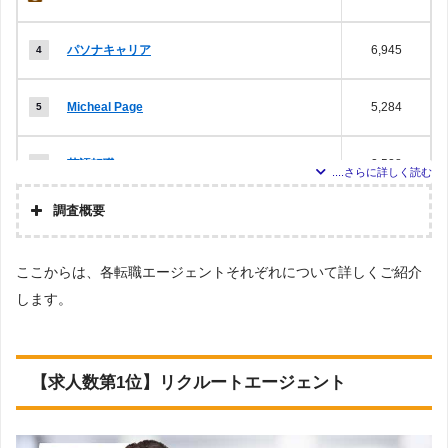
パソナキャリア
6,945
Micheal Page
5,284
英語転職.com
2,528
調査概要
アージスジャパン
2,252
調査の企
株式会社アドバンスフロー
画・集計
ここからは、各転職エージェントそれぞれについて詳しくご紹介
JACリクルートメント
2,011
調査対象
Googleで「英語 転職エージェント」という検索ワー
します。
とした派
ドで検索して掲載していた「『有料職業紹介事業許
遣会社に
可』を取得している」企業。
ロバート・ウォルターズ
ついて
2,010
調査対象
上記で調査対象とした転職エージェントがWEBサイ
とした求
【求人数第1位】リクルートエージェント
トで公開している求人のうち、「条件：英語を活か
LHH転職エージェント
1,734
人につい
す」の条件に合致する求人数をカウントしました。
て
調査日
※求人数ランキング上部に記載