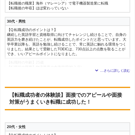
【転職前の職業】英語の資料を使用する特許事務所
【転職後の職業】海外（マレーシア）で電子機器製造業に転職
【転職後の職業】子供に英語を教える学習塾
【転職後の年収】ほぼ変わっていない
【転職後の年収】ほぼ変わっていない
30代・男性
40代・男性
【Q.転職成功のポイントは？】
【Q.転職成功のポイントは？】
継続した英語学習と資格取得に向けてチャレンジし続けることで、自身の
英語を実務で使用した経験及び実用的な英語力がそれぞれの会社で評価さ
英語力を磨き続けたことが、転職成功したポイントだと思っています。大
れたと感じています。私が「成功だった」と感じた転職はいずれも外資系
学卒業以降も、英語を勉強し続けることで、常に英語に触れる環境をつく
企業への転職ですが、いずれも英語での面接がありました。尚、年収面に
りました。結果として受験したTOEICは、730点以上の点数を取ることが
関しましては日系企業から外資系企業への転職をした事が、年収増に寄与
でき、いいアピールポイントになりました。
していると思います。
【転職時の年齢】25歳
【転職時の年齢】33歳、38歳の時
【転職前の職業】物流業界の倉庫管理(輸入品)
【転職前の職業】海外買付、国内営業(業界：商社)
【転職後の職業】ビジネス英語を活かした樹脂部品業界の営業職
【転職後の職業】
【転職後の年収】年収アップした
33歳：調達購買、海外購買、サプライヤー管理(食品業界)
38歳：調達購買、海外購買、サプライヤー管理(製薬業界)
【転職後の年収】年収アップした
30代・女性
【転職成功者の体験談】面接でのアピールや面接
【Q.転職成功のポイントは？】
対策がうまくいき転職に成功した！
30代・女性
英語以外にも強みとする軸があったこと。銀行→コンサルティングファー
ムと異業種への転職ではあり、働き方や文化もかなり違いましたが、シス
【Q.転職成功のポイントは？】
テムに関する知見があり、PMO経験にも自信があったため、そこを活かそ
1年間の留学経験と、実務で英語を使用した経験(特に海外における国際機
うと思い、ぶれずに企業探しをできました。
関での勤務経験)によって、実際のコミュニケーションで英語をビジネスレ
ベルで使えると証明できたこと
【転職時の年齢】26歳
20代・女性
【転職前の職業】メガバンクの国際部門に所属するシステム企画の部署に
【転職時の年齢】30歳