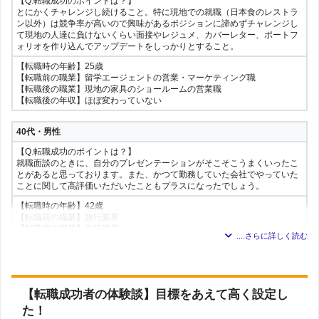
【Q.転職成功のポイントは？】
て、海外支店の勘定系システムを企画していました。
【転職前の職業】事業会社の人事(Diversity&Inclusion)
とにかくチャレンジし続けること。特に現地での就職（日本食のレストラ
【転職後の職業】外資系コンサルティングファームの、グローバル案件を
【転職後の職業】外資総合コンサルファームの経営コンサルタント
ン以外）は競争率が高いので興味があるポジションに諦めずチャレンジし
主に担当するチームにITコンサルタントとして転職
【転職後の年収】ほぼ変わっていない
て現地の人達に負けないくらい面接やレジュメ、カバーレター、ポートフ
【転職後の年収】年収アップした
ォリオを作り込んでアップデートをしっかりとすること。
30代・女性
【転職時の年齢】25歳
30代・女性
【転職前の職業】留学エージェントの営業・マーケティング職
【Q.転職成功のポイントは？】
【Q.転職成功のポイントは？】
【転職後の職業】現地の家具のショールームの営業職
ホテルで英語を使いながら多国籍のお客さまの対応をするフロント業務を
TOEIC855点をアピール、過去に中古車輸出企業での電話営業と民泊運営
【転職後の年収】ほぼ変わっていない
経験していることが、プラスポイントになり旅行業界での転職でも好感を
会社で英語のコンテンツ作成を担当していたため、英語の実務経験があっ
持っていただいた。
たところ。
40代・男性
【転職時の年齢】25歳
【転職時の年齢】29歳
【転職前の職業】ホテル業界にて受付
【Q.転職成功のポイントは？】
【転職前の職業】翻訳会社のプロジェクトマネージャー(外資系企業でほぼ
【転職後の職業】日本人以外のお客様を含む接客対応をする旅行業界
就職面談のときに、自分のプレゼンテーションがそこそこうまくいったこ
英語を毎日使う環境)
【転職後の年収】年収アップした
とがあると思っております。また、かつて勤務していた会社でやっていた
【転職後の職業】外資系翻訳会社のプロジェクトマネージャーです。私は
ことに関して高評価いただいたこともプラスになったでしょう。
翻訳をしませんが、翻訳のマネジメントを世界中の翻訳者や社員と行って
います。
40代・女性
【転職時の年齢】42歳
【転職後の年収】ほぼ変わっていない
【転職前の職業】旅行業界
【Q.転職成功のポイントは？】
【転職後の職業】旅行業界
誰よりも強い英語力をアピールすることができたからだと思います。資格
【転職後の年収】年収アップした
20代・女性
も特に最新のものはとっていませんが、そういうのも必要ありませんでし
た！
【Q.転職成功のポイントは？】
40代・女性
転職先より採用いただけた理由としてのポイントは右記だと考えます。TO
【転職時の年齢】43歳
EICで高めのスコアを持っていて履歴書に書いたこと、未経験採用だった
【転職前の職業】エンタメ
【Q.転職成功のポイントは？】
【転職成功者の体験談】目標をあえて高く設定し
のでなんでもやりますという気でいたことです。
【転職後の職業】エンタメ
TOEIC や英検という指標だけでなく、実際に業務で英語を使い、外国の方
た！
【転職後の年収】ほぼ変わっていない
とコミュニケーションをはかることができるという点を面接時にアピール
【転職時の年齢】24歳