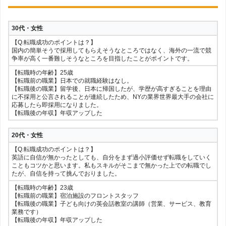
しました。
【転職前の職業】教育業界で日本語教師
【転職後の職業】商社でバックオフィス(経理や営業サポート等)
【転職時の年齢】39歳
【転職後の年収】年収アップした
【転職前の職業】貿易業界、医療業界
30代・女性
【転職後の職業】医療英語を活かして、行政に転職しました。
【Q.転職成功のポイントは？】
【転職後の年収】年収アップした
国内の簡単そうで採用してもらえそうなところではなく、海外の一流で競
争率が高く一番難しそうなところを目指したことがポイントです。
40代・女性
【転職時の年齢】25歳
【Q.転職成功のポイントは？】
【転職前の職業】日本での就職経験はなし。
例えばフランクな会話のみでなく、公式な文書の作成など英文事務作業も
【転職後の職業】留学後、日本に帰国したが、学歴が高すぎることを理由
行える等、具体的に英語を使ってどんな仕事が可能なのかをしっかりアピ
に不採用と公言されることが連続したため、NYの業界世界最大手の会社に
ールしたことだと思います。
応募したら即採用になりました。
【転職後の年収】年収アップした
【転職時の年齢】27歳
【転職前の職業】英会話学校(運営)
【転職後の職業】農業機械販売会社の事務職(取引先はタイやインドネシ
20代・女性
ア)
【Q.転職成功のポイントは？】
【転職後の年収】ほぼ変わっていない
英語に自信が無かったとしても、自分をまず過小評価せず転職をしていく
こともコツかと思います。私もスキルがそこまで無かった上での転職でし
40代・女性
たが、自信を持って挑んでおりました。
【Q.転職成功のポイントは？】
【転職時の年齢】23歳
自分の持つスキルに満足するだけでなくを新しい環境でそれをさらに磨き
【転職前の職業】宿泊施設のフロントスタッフ
上げるという意思。英語以外の新たなスキル習得にも積極的であることを
【転職後の職業】子ども向けの英会話教室の講師（営業、サービス、教育
アピールした
業務です）
【転職後の年収】年収アップした
【転職時の年齢】30歳