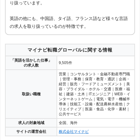
り扱っています。
英語の他にも、中国語、タイ語、フランス語など様々な言語
の求人を取り扱っているのが特徴です。
マイナビ転職グローバルに関する情報
「英語を活かした仕事」
9,505件
の求人数
営業｜コンサルタント・金融不動産専門職
｜管理・事務｜保育・教育・通訳｜企画・
経営｜販売・フードアミューズメント｜美
容・ブライダル・ホテル・交通｜医療・福
取扱い職種
祉｜建築・土木｜ITエンジニア｜WEB・イ
ンターネットゲーム｜電気・電子・機械半
導体｜技能工・設備・配送農林水産他｜ク
リエイティブ｜医薬・食品・化学・素材｜
公共サービス
求人の対象地域
全国、海外
サイトの運営会社
株式会社マイナビ