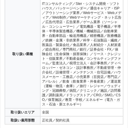
ITコンサルティング／SIer・システム開発・ソフト
ハウス／パッケージベンダー／通信キャリア・ISP
／アウトソーシング業界／Webサービス・Webメデ
ィア／Web制作／Webマーケティング・ネット広告
／広告代理店・広告業界／ゲーム業界（ソーシャ
ル・コンシューマー）／電気機器・電子機器／半導
体・半導体製造機器／機械・機械部品／自動車業
界・自動車部品・輸送用機器／精密機器／医療機器
／鉄鋼・金属・非鉄業界／科学・石油製品・繊維／
医薬品・製薬会社／食品業界／人材紹介・人材派遣
／総合商社／専門商社／銀行／証券会社・FX／保
取り扱い業種
険会社（生命保険・損害保険）／リース・クレジッ
ト・信販業界／不動産金融／コンサルティングファ
ーム／監査法人／税理士法人・会計事務所／ディベ
ロッパー・ゼネコン・設計事務所／不動産管理・仲
介会社／設備管理・メンテナンス・住宅設備／ハウ
スメーカー・工務店／小売業界（百貨店／専門店／
アパレル）／飲食（飲食業界・外食産業）／運送業
（運輸・物流・倉庫）／旅行・レジャー／ウェディ
ング・冠婚葬祭／病院／クリニック／施設／訪問看
護／調剤薬局／ドラッグストア／CRO／SMO／CS
O／保育施設／教育・学校／エネルギー（電力・ガ
ス・石油・新エネルギー）
取り扱いエリア
全国
取扱い雇用形態
正社員／契約社員