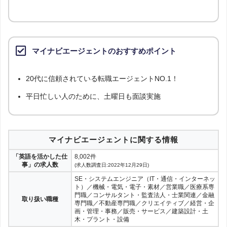
マイナビエージェントのおすすめポイント
20代に信頼されている転職エージェントNO.1！
平日忙しい人のために、土曜日も面談実施
マイナビエージェントに関する情報
「英語を活かした仕
8,002件
事」の求人数
(求人数調査日:2022年12月29日)
SE・システムエンジニア（IT・通信・インターネッ
ト）／機械・電気・電子・素材／営業職／医療系専
門職／コンサルタント・監査法人・士業関連／金融
取り扱い職種
専門職／不動産専門職／クリエイティブ／経営・企
画・管理・事務／販売・サービス／建築設計・土
木・プラント・設備