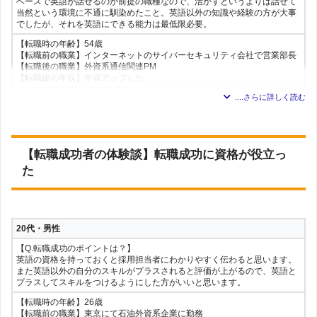
ベースで英語が話せるのが前提の職種なので、活かすというよりは話せて
当然という環境に不通に馴染めたこと。英語以外の知識や経験の方が大事
でしたが、それを英語にできる能力は最低限必要。
【転職時の年齢】54歳
【転職前の職業】インターネットのサイバーセキュリティ会社で営業部長
【転職後の職業】外資系通信関連PM
【転職後の年収】年収アップした
30代・女性
【Q.転職成功のポイントは？】
職種は全く違うが、英語での業界経験が必要な転職先だったため、語学力
＋業界経験者という点で成功した。また転職活動前に、TOEICの点数を上
【転職成功者の体験談】転職成功に資格が役立っ
げておいたのも、成功に繋がった。
た
【転職時の年齢】29歳
【転職前の職業】運輸・航空業界の客室乗務員
【転職後の職業】航空系専門学校の教務・広報
【転職後の年収】ほぼ変わっていない
20代・男性
30代・女性
【Q.転職成功のポイントは？】
英語の資格を持っておくと採用担当者にわかりやすく伝わると思います。
【Q.転職成功のポイントは？】
また英語以外の自分のスキルがプラスされると評価が上がるので、英語と
英語の勉強をこつこつと行い、英検などを取得することで説得力を高め
プラスしてスキルをつけるようにした方がいいと思います。
た。また英文科の出身であり英語は得意だということをアピールした。
【転職時の年齢】26歳
【転職時の年齢】31歳
【転職前の職業】東京にて石油外資系企業に勤務