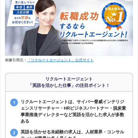
ランスタッド
1,699
Webist(ウェビスト)
1,690
MS Agent by MS-Japan
1,284
dodaエージェントサービス
460
画像引用元：
「リクルートエージェント」公式サイト
ISS Consulting
101
リクルートエージェント
「英語を活かした仕事」の注目ポイント！
リクルートエージェントは、サイバー脅威インテリジ
ェンスリサーチャー・HRビジネスパートナー・脱炭素
事業推進ディレクターなど英語を活かした求人が多数
ある
英語を活かせる未経験の求人は、人材業界・コンサル