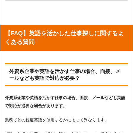
【転職前の職業】営業アシスタント。海外顧客とのメール翻訳など
【転職後の職業】国内製造業の購買部門に転職しました。
【転職後の年収】ほぼ変わっていない
60代・男性
【FAQ】英語を活かした仕事探しに関するよ
【Q.転職成功のポイントは？】
転職が海外だったもので英語では会話と自己主張がどれだけ出来るかが重
くある質問
点だと感じました。また会話に関しては文法等は気にしなくどれだけ自分
のことが伝えられるかというのがポイントだと思いました。
【転職時の年齢】54歳
【転職前の職業】海外添乗、旅行企画、旅行業
【転職後の職業】営業部長、海外ホテル業
外資系企業や英語を活かす仕事の場合、面接、メ
【転職後の年収】年収アップした
ールなども英語で対応が必要？
30代・女性
【Q.転職成功のポイントは？】
外資系企業や英語を活かす仕事の場合、面接、メールなども英語
自分の英語スキルと明るい性格に自信を持ち、自己PRをすることで生徒さ
んから信頼を得て生徒さんが増えました。とにかく「初めて教えます」の
で対応が必要な場合があります。
ような印象ではなく、初めてだとしても今までやってきましたと言うよう
な堂々とした気持ちが成功したポイントです。
業務でどの程度英語を使用するかによって異なります。
【転職時の年齢】30歳
【転職前の職業】手芸屋で手芸材料を販売
【転職後の職業】オンライン、対面英会話講師、英語を使って教える日本