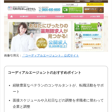
リクナビ薬剤師
95
薬剤師ワーカー
85
CME薬剤師
82
エクスファルマ
67
画像引用元：
「コーディアルエージェント」公式サイト
ファルメイト
59
コーディアルエージェントのおすすめポイント
MCファーマネット
16
経験豊富なベテランのコンサルタントが、転職活動をサポ
ファーマリンク
8
ート
面接スケジュールや入社日などの調整を求職者に替わって
病院薬剤師ドットコム
5
企業と調整