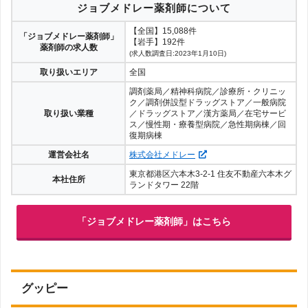
ジョブメドレー薬剤師について
【全国】15,088件
「ジョブメドレー薬剤師」
【岩手】192件
薬剤師の求人数
(求人数調査日:2023年1月10日)
取り扱いエリア
全国
調剤薬局／精神科病院／診療所・クリニッ
ク／調剤併設型ドラッグストア／一般病院
取り扱い業種
／ドラッグストア／漢方薬局／在宅サービ
ス／慢性期・療養型病院／急性期病棟／回
復期病棟
運営会社名
株式会社メドレー
東京都港区六本木3-2-1 住友不動産六本木グ
本社住所
ランドタワー 22階
「ジョブメドレー薬剤師」はこちら
グッピー