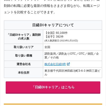
剤師の転職に必要な最新の情報をさまざま得ながら、転職エージ
ェントを比較することができます。
日経DIキャリアについて
【全国】60,168件
「日経DIキャリア」薬剤師
【岩手】392件
の求人数
(求人数調査日:2023年1月10日)
取り扱いエリア
全国
調剤薬局／調剤ありOTC／OTC／病院／企
取り扱い業種
業／その他
運営会社名
株式会社日経HR
東京都千代田区神田鍛冶町3-6-3 神田三菱ビ
本社住所
ル
「日経DIキャリア」はこちら