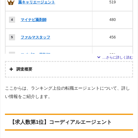
薬キャリエージェント
519
マイナビ薬剤師
480
ファルマスタッフ
456
アポプラス薬剤師
351
調査概要
アプロドットコム
193
調査の企画・集計
株式会社アドバンスフロー
ここからは、ランキング上位の転職エージェントについて、詳し
Googleで「薬剤師 転職エージェント」という検索
ファーネットキャリア
164
調査対象とした転職エ
ワードで検索して掲載していた「『有料職業紹介事
ージェントについて
い情報をご紹介します。
業許可』を取得している」企業を厳選しました。
上記で調査対象とした転職エージェントがWEBサイ
ファーマキャリア
141
調査対象とした求人に
トで公開している求人のうち、「職種：薬剤師」
ついて
「雇用形態：すべて」「地域：岩手」の条件に合致
【求人数第1位】コーディアルエージェント
する求人数をカウントしました。
お仕事ラボ
106
調査日
求人数ランキングの上部に記載