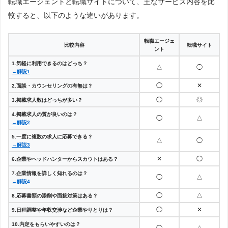
転職エージェントと転職サイトについて、主なサービス内容を比
較すると、以下のような違いがあります。
転職エージェ
比較内容
転職サイト
ント
1.気軽に利用できるのはどっち？
△
◯
→解説1
◯
✕
2.面談・カウンセリングの有無は？
◯
◎
3.掲載求人数はどっちが多い？
4.掲載求人の質が良いのは？
◯
△
→解説2
5.一度に複数の求人に応募できる？
△
◯
→解説3
✕
◯
6.企業やヘッドハンターからスカウトはある？
7.企業情報を詳しく知れるのは？
◯
△
→解説4
◯
△
8.応募書類の添削や面接対策はある？
◯
✕
9.日程調整や年収交渉など企業やりとりは？
10.内定をもらいやすいのは？
◯
△