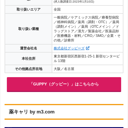
(求人数調査日:2023年1月10日)
取り扱いエリア
全国
一般病院／ケアミックス病院／療養型病院
／精神科病院／薬局（調剤・OTC）／薬局
（調剤メイン）／薬局（OTCメイン）／ド
取り扱い業種
ラッグストア／漢方／製薬会社／医薬品卸
／医療機器・材料／CRO／SMO／企業・そ
の他／診療所
運営会社名
株式会社グッピーズ
東京都新宿区西新宿1-25-1 新宿センタービ
本社住所
ル 13階
その他拠点所在地
大阪／名古屋
「GUPPY（グッピー）」はこちらから
薬キャリ by m3.com