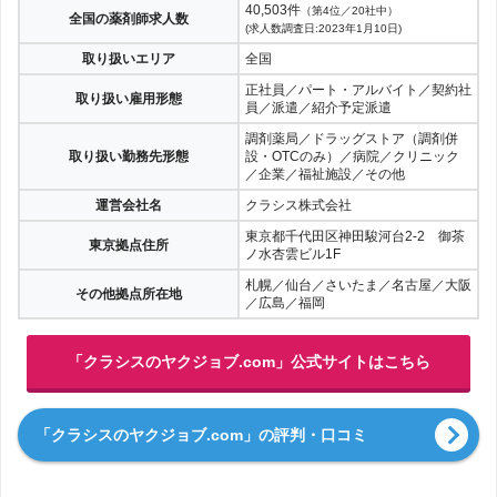
40,503件
（第4位／20社中）
全国の薬剤師求人数
(求人数調査日:2023年1月10日)
取り扱いエリア
全国
正社員／パート・アルバイト／契約社
取り扱い雇用形態
員／派遣／紹介予定派遣
調剤薬局／ドラッグストア（調剤併
取り扱い勤務先形態
設・OTCのみ）／病院／クリニック
／企業／福祉施設／その他
運営会社名
クラシス株式会社
東京都千代田区神田駿河台2-2 御茶
東京拠点住所
ノ水杏雲ビル1F
札幌／仙台／さいたま／名古屋／大阪
その他拠点所在地
／広島／福岡
「クラシスのヤクジョブ.com」公式サイトはこちら
「クラシスのヤクジョブ.com」の評判・口コミ