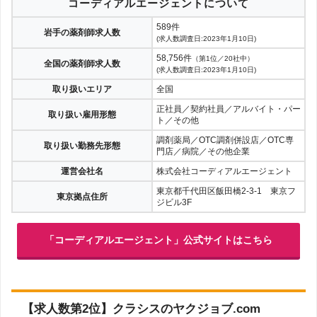
コーディアルエージェントについて
589件
岩手の薬剤師求人数
(求人数調査日:2023年1月10日)
58,756件
（第1位／20社中）
全国の薬剤師求人数
(求人数調査日:2023年1月10日)
取り扱いエリア
全国
正社員／契約社員／アルバイト・パー
取り扱い雇用形態
ト／その他
調剤薬局／OTC調剤併設店／OTC専
取り扱い勤務先形態
門店／病院／その他企業
運営会社名
株式会社コーディアルエージェント
東京都千代田区飯田橋2-3-1 東京フ
東京拠点住所
ジビル3F
「コーディアルエージェント」公式サイトはこちら
【求人数第2位】クラシスのヤクジョブ.com