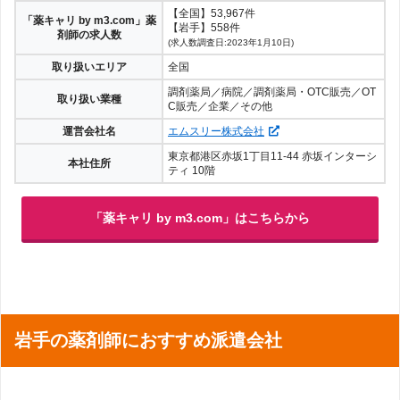
【全国】53,967件
「薬キャリ by m3.com」薬
【岩手】558件
剤師の求人数
(求人数調査日:2023年1月10日)
取り扱いエリア
全国
調剤薬局／病院／調剤薬局・OTC販売／OT
取り扱い業種
C販売／企業／その他
運営会社名
エムスリー株式会社
東京都港区赤坂1丁目11-44 赤坂インターシ
本社住所
ティ 10階
「薬キャリ by m3.com」はこちらから
岩手の薬剤師におすすめ派遣会社