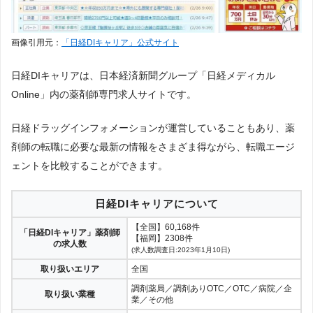
画像引用元：
「日経DIキャリア」公式サイト
日経DIキャリアは、日本経済新聞グループ「日経メディカル
Online」内の薬剤師専門求人サイトです。
日経ドラッグインフォメーションが運営していることもあり、薬
剤師の転職に必要な最新の情報をさまざま得ながら、転職エージ
ェントを比較することができます。
日経DIキャリアについて
【全国】60,168件
「日経DIキャリア」薬剤師
【福岡】2308件
の求人数
(求人数調査日:2023年1月10日)
取り扱いエリア
全国
調剤薬局／調剤ありOTC／OTC／病院／企
取り扱い業種
業／その他