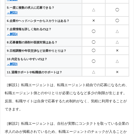
5.一度に複数の求人に応募できる？
△
◯
→解説3
✕
◯
6.企業やヘッドハンターからスカウトはある？
7.企業情報を詳しく知れるのは？
◯
△
→解説4
◯
△
8.応募書類の添削や面接対策はある？
◯
✕
9.日程調整や年収交渉など企業やりとりは？
10.内定をもらいやすいのは？
◯
△
→解説5
△
✕
11.退職サポートや転職後のサポートは？
［解説1］転職エージェントは、転職エージェント経由での応募になるため、
転職エージェント側とのやりとりが必要になるなど多少の制限が生じます。
反面、転職サイトは自身で応募するため制約がなく、気軽に利用することが
できます。
［解説2］転職エージェントは、自社が実際にコンタクトを取っている企業の
求人のみが掲載されているため、転職エージェントのチェックが入ることか