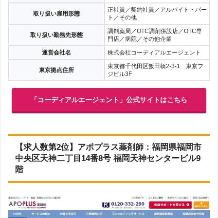
正社員／契約社員／アルバイト・パー
取り扱い雇用形態
ト／その他
調剤薬局／OTC調剤併設店／OTC専
取り扱い勤務先形態
門店／病院／その他企業
運営会社名
株式会社コーディアルエージェント
東京都千代田区飯田橋2-3-1 東京フ
東京拠点住所
ジビル3F
「コーディアルエージェント」公式サイトはこちら
【求人数第2位】アポプラス薬剤師：福岡県福岡市
中央区天神二丁目14番8号 福岡天神センタービル9
階