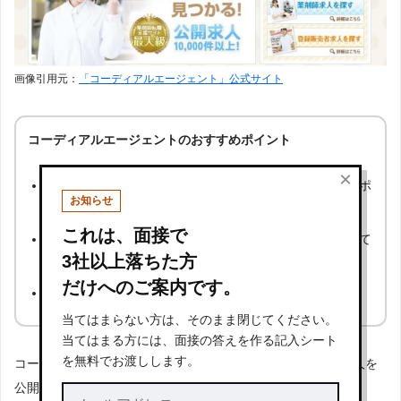
お仕事ラボ
442
画像引用元：
「コーディアルエージェント」公式サイト
エクスファルマ
128
コーディアルエージェントのおすすめポイント
病院薬剤師ドットコム
68
×
経験豊富なベテランのコンサルタントが、転職活動をサポ
MCファーマネット
58
お知らせ
ート
これは、面接で
面接スケジュールや入社日などの調整を求職者に替わって
ファーマリンク
5
3社以上落ちた方
企業と調整
だけへのご案内です。
入社後のアフターフォローあり
ブレイブ薬剤師
1
当てはまらない方は、そのまま閉じてください。
当てはまる方には、面接の答えを作る記入シート
を無料でお渡しします。
コーディアルエージェントは、全国トップクラスの薬剤師求人を
公開している転職エージェントです。