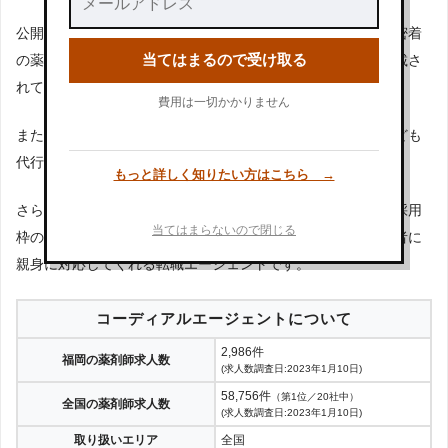
公開求人は、北海道から沖縄まで全国を網羅しており、地域密着
当てはまるので受け取る
の薬局からチェーン展開の企業、病院まで、様々な情報が掲載さ
れています。
費用は一切かかりません
また、面接場所の調整や赴任費用の負担交渉、年収の交渉なども
代行してくれます。
もっと詳しく知りたい方はこちら →
さらに、気になっている企業・施設に対して、匿名で最新の採用
当てはまらないので閉じる
枠の確認を行ってくれるサービスもあり、一人ひとりの求職者に
親身に対応してくれる転職エージェントです。
コーディアルエージェントについて
2,986件
福岡の薬剤師求人数
(求人数調査日:2023年1月10日)
58,756件
（第1位／20社中）
全国の薬剤師求人数
(求人数調査日:2023年1月10日)
取り扱いエリア
全国