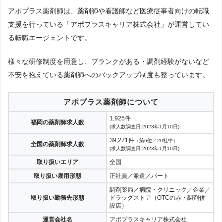
アポプラス薬剤師は、薬剤師や看護師など医療従事者向けの転職
支援を行っている「アポプラスキャリア株式会社」が運営してい
る転職エージェントです。
様々な研修制度を用意し、ブランクがある・調剤経験がないなど
不安を抱えている薬剤師へのバックアップ制度も整っています。
アポプラス薬剤師について
1,925件
福岡の薬剤師求人数
(求人数調査日:2023年1月10日)
39,271件
（第6位／20社中）
全国の薬剤師求人数
(求人数調査日:2023年1月10日)
取り扱いエリア
全国
取り扱い雇用形態
正社員／派遣／パート
調剤薬局／病院・クリニック／企業／
取り扱い勤務先形態
ドラッグストア（OTCのみ・調剤併
設店）
運営会社名
アポプラスキャリア株式会社