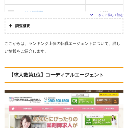
マイナビ薬剤師
1,221
調査概要
クラシスのヤクジョブ.com
1,215
調査の企画・集計
株式会社アドバンスフロー
ここからは、ランキング上位の転職エージェントについて、詳し
Googleで「薬剤師 転職エージェント」という検索
ファルメイト
1,073
調査対象とした転職エ
ワードで検索して掲載していた「『有料職業紹介事
ージェントについて
い情報をご紹介します。
業許可』を取得している」企業を厳選しました。
上記で調査対象とした転職エージェントがWEBサイ
ファルマスタッフ
1,049
調査対象とした求人に
トで公開している求人のうち、「職種：薬剤師」
ついて
「雇用形態：すべて」「地域：福岡」の条件に合致
【求人数第1位】コーディアルエージェント
する求人数をカウントしました。
ファーマキャリア
829
調査日
求人数ランキングの上部に記載
アプロドットコム
739
薬剤師ワーカー
712
リクナビ薬剤師
558