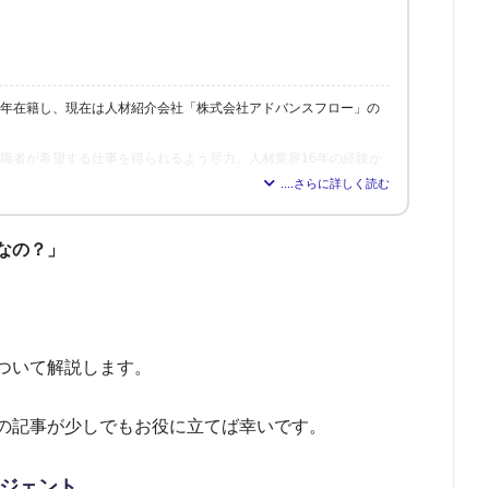
6年在籍し、現在は人材紹介会社「株式会社アドバンスフロー」の
、求職者が希望する仕事を得られるよう尽力。人材業界16年の経験か
れれば得られるほど、理想の職場を見つけられる」と確信し、多く
修も行う。
なの？」
ついて解説します。
の記事が少しでもお役に立てば幸いです。
ジェント