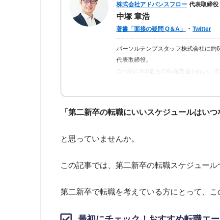
株式会社アドバンスフロー
代表取締役
中塚 章浩
・
著書「面接の疑問 Q＆A」
Twitter
パーソルテンプスタッフ株式会社に約
代表取締役。
のべ約2,000名もの転職支援を行い
ら「転職はしっかりとした情報が得ら
の人が情報を得られるよう、記事の監
「第二新卒の転職にいいスケジュールはいつ
と思っていませんか。
この記事では、第二新卒の転職スケジュール
第二新卒で転職を考えている方にとって、こ
最初にチェック！おすすめ転職エー