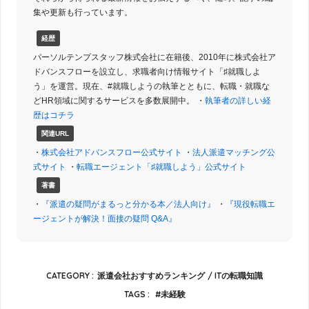
集や更新も行っています。
経歴
パーソルテンプスタッフ株式会社に在籍後、2010年に株式会社ア
ドバンスフローを設立し、求職者向け情報サイト「♯就職しよ
う」を運営。現在、#就職しようの執筆とともに、転職・就職な
どHR領域に関するサービスを多数展開中。 ・
執筆者の詳しい経
歴はコチラ
関連URL
・
株式会社アドバンスフロー公式サイト
・
法人派遣マッチング公
式サイト
・
転職エージェント「♯就職しよう」公式サイト
著書
・
『派遣の疑問がまるっと分かる本／法人向け』
・
『現役転職エ
ージェントが解決！面接の疑問 Q&A』
CATEGORY :
派遣会社おすすめランキング
ITの転職知識
TAGS :
未経験