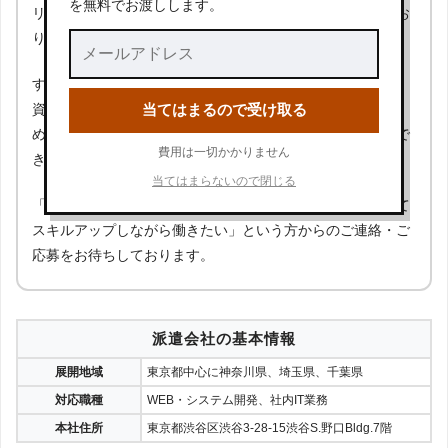
を無料でお渡しします。
リアルタイムで質問、解決して成長できる環境を準備してお
ります。
すでにプログラミングの実務経験があるエンジニアの方が、
当てはまるので受け取る
資格支援制度や上級者向けセミナーなども充実しているた
め、さらにスキルアップをしながら現場で活躍することがで
費用は一切かかりません
きます。
当てはまらないので閉じる
「未経験だけどエンジニアになりたい」「エンジニアとして
スキルアップしながら働きたい」という方からのご連絡・ご
応募をお待ちしております。
派遣会社の基本情報
展開地域
東京都中心に神奈川県、埼玉県、千葉県
対応職種
WEB・システム開発、社内IT業務
本社住所
東京都渋谷区渋谷3-28-15渋谷S.野口Bldg.7階