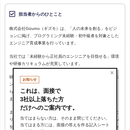
担当者からのひとこと
株式会社Gizumo（ギズモ）は、「人の未来を創る」をビジ
ョンに掲げ、プログラミング未経験・初中級者を対象とした
エンジニア育成事業を行っています。
当社では「未経験から正社員のエンジニアを目指せる」環境
や研修カリキュラムが充実しています。
×
研修カリキュラムは「エンジニアになる」ためではなく「エ
お知らせ
ンジニアとして大成する」ことを目的としており、3か月か
これは、面接で
ら1年を目安にアウトプット重視の実践的な内容となってい
3社以上落ちた方
ます。
だけへのご案内です。
また、研修では、現役エンジニアがメンターとして一人ひと
当てはまらない方は、そのまま閉じてください。
りをサポートしています。複数のコミュニケーションツール
当てはまる方には、面接の答えを作る記入シート
を使用しプログラミング未経験の方でも、わからないことを