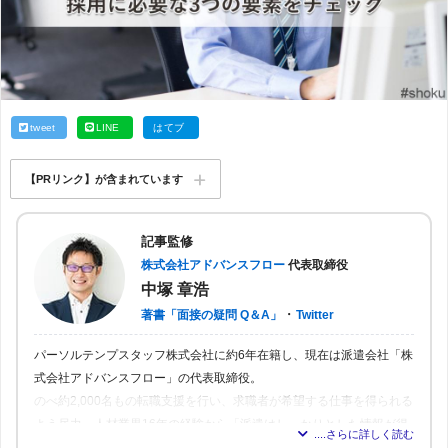
tweet
LINE
はてブ
【PRリンク】が含まれています
記事監修
株式会社アドバンスフロー
代表取締役
中塚 章浩
・
著書「面接の疑問 Q＆A」
Twitter
パーソルテンプスタッフ株式会社に約6年在籍し、現在は派遣会社「株
式会社アドバンスフロー」の代表取締役。
のべ約2,000名もの転職支援を行い、求職者が希望する仕事を得られる
よう尽力。人材業界16年の経験から「派遣はしっかりとした情報が得
られれば得られるほど、理想の職場を見つけられる」と確信し、多く