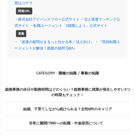
歴はコチラ
関連URL
・
株式会社アドバンスフロー公式サイト
・
法人派遣マッチング公
式サイト
・
転職エージェント「♯就職しよう」公式サイト
著書
・
『派遣の疑問がまるっと分かる本／法人向け』
・
『現役転職エ
ージェントが解決！面接の疑問 Q&A』
CATEGORY :
職種の知識
事務の知識
総務事務の休日や勤務時間はどのくらい？総務事務に残業が発生しやすい3つ
の時期もチェック！
結婚、子育てしながら続けられる？女性MRのキャリア
非常に難関!?MRへの転職・中途採用について