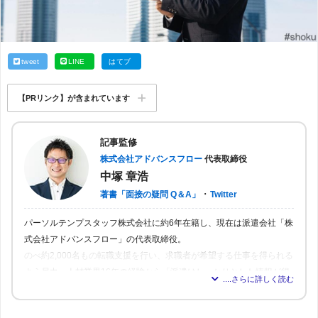
tweet
LINE
はてブ
【PRリンク】が含まれています
記事監修
株式会社アドバンスフロー
代表取締役
中塚 章浩
・
著書「面接の疑問 Q＆A」
Twitter
パーソルテンプスタッフ株式会社に約6年在籍し、現在は派遣会社「株
式会社アドバンスフロー」の代表取締役。
のべ約2,000名もの転職支援を行い、求職者が希望する仕事を得られる
よう尽力。人材業界16年の経験から「派遣はしっかりとした情報が得
られれば得られるほど、理想の職場を見つけられる」と確信し、多く
の人が情報を得られるよう、記事の監修も行う。