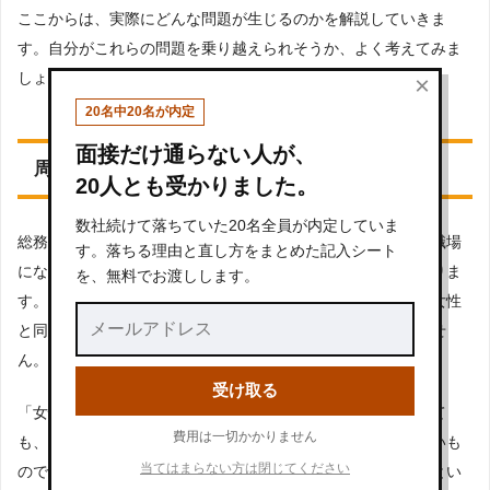
ここからは、実際にどんな問題が生じるのかを解説していきま
す。自分がこれらの問題を乗り越えられそうか、よく考えてみま
しょう。
×
20名中20名が内定
面接だけ通らない人が、
周囲が女性ばかりの可能性がある
20人とも受かりました。
数社続けて落ちていた20名全員が内定していま
総務事務に採用された場合、周囲が女性だらけとなるので、職場
す。落ちる理由と直し方をまとめた記入シート
になじめなかったり肩身が狭い思いをしたりする可能性がありま
を、無料でお渡しします。
す。女性側も扱い方が分からずに戸惑うでしょうし、男性が女性
と同じ仕事をすることに理解を示さない人がいるかもしれませ
ん。
受け取る
「女性と接することが苦痛ではないから大丈夫」と思っていて
費用は一切かかりません
も、実際に女性たちの中に入ると、思ったように行動できないも
当てはまらない方は閉じてください
のです。男性が総務事務として働くには、女性達の和に入るとい