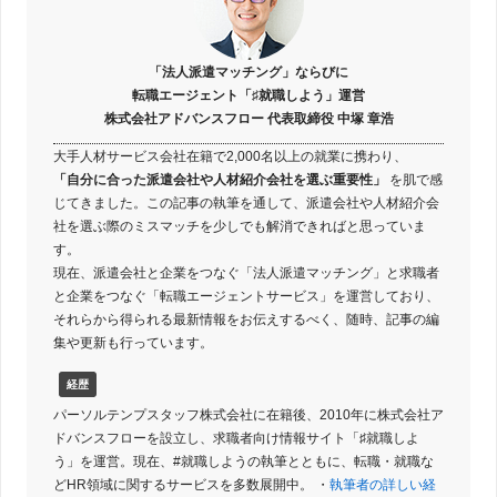
「法人派遣マッチング」ならびに
転職エージェント「♯就職しよう」運営
株式会社アドバンスフロー 代表取締役 中塚 章浩
大手人材サービス会社在籍で2,000名以上の就業に携わり、
「自分に合った派遣会社や人材紹介会社を選ぶ重要性」
を肌で感
じてきました。この記事の執筆を通して、派遣会社や人材紹介会
社を選ぶ際のミスマッチを少しでも解消できればと思っていま
す。
現在、派遣会社と企業をつなぐ「法人派遣マッチング」と求職者
と企業をつなぐ「転職エージェントサービス」を運営しており、
それらから得られる最新情報をお伝えするべく、随時、記事の編
集や更新も行っています。
経歴
パーソルテンプスタッフ株式会社に在籍後、2010年に株式会社ア
ドバンスフローを設立し、求職者向け情報サイト「♯就職しよ
う」を運営。現在、#就職しようの執筆とともに、転職・就職な
どHR領域に関するサービスを多数展開中。 ・
執筆者の詳しい経