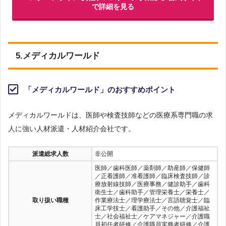
で詳細を見る
5.メディカルワールド
「メディカルワールド」のおすすめポイント
メディカルワールドは、医師や検査技師などの医療系専門職の求
人に強い人材派遣・人材紹介会社です。
派遣総求人数
非公開
医師／歯科医師／薬剤師／助産師／保健師
／正看護師／准看護師／臨床検査技師／診
療放射線技師／医療事務／健診助手／歯科
衛生士／歯科助手／管理栄養士／栄養士／
取り扱い職種
作業療法士／理学療法士／言語聴覚士／臨
床工学技士／看護助手／その他／介護福祉
士／社会福祉士／ケアマネジャー／介護職
員初任者研修／介護職員実務者研修／介護