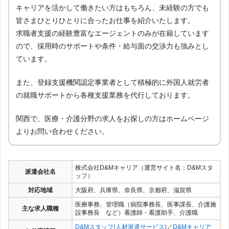
キャリアを活かして働きたい方はもちろん、未経験の方でも
皆さまひとりひとりに合ったお仕事を紹介いたします。
求職者支援の経験豊富なエージェントのみが在籍しています
ので、採用時のサポートや条件・給与面の交渉力も強みとし
ています。
また、登録支援機関認定事業者として積極的に外国人就労者
の就職サポートから各種支援業務を代行しております。
関西で、医療・介護分野の求人をお探しの方はホームページ
よりお問い合わせください。
株式会社D&Mキャリア（運営サイト名：D&Mスタ
派遣会社名
ッフ）
対応地域
大阪府、兵庫県、奈良県、京都府、滋賀県
医療事務、管理職（病院事務長、医事課長、介護施
主な求人職種
設事務長 など）看護師・看護助手、介護職
D&Mスタッフ(人材派遣サービス)
／
D&Mキャリア