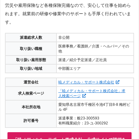
労災や雇用保険など各種保険完備なので、安心して仕事を始めら
れます。就業前の研修や修業中のサポートも手厚く行われていま
す。
派遣総求人数
非公開
医療事務／看護師／介護・ヘルパー／その
取り扱い職種
他
取り扱い雇用形態
派遣／紹介予定派遣／正社員
取り扱い地域
中部圏エリア
運営会社
暁メディカル・サポート株式会社
「暁メディカル・サポート株式会社」求
求人検索ページ
人検索ページ
愛知県名古屋市千種区今池4丁目8-8 梅村ビ
本社所在地
ル 4F
派遣事業：般23-300593
許可番号
有料職業紹介：23-ユ-300292