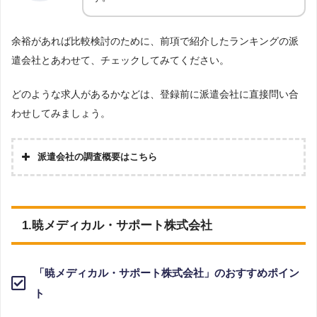
余裕があれば比較検討のために、前項で紹介したランキングの派
遣会社とあわせて、チェックしてみてください。
どのような求人があるかなどは、登録前に派遣会社に直接問い合
わせしてみましょう。
派遣会社の調査概要はこちら
調査の企画・集計
株式会社アドバンスフロー
Googleで「医療事務 派遣会社」という検索ワードで
検索し、検索結果に表示された10ページ内のWEBサイ
1.暁メディカル・サポート株式会社
ト、ならびに検索結果に表示された100ページの公式
調査対象とした派遣
サイトを閲覧。そのサイトに記載されていた「『労働
会社について
者派遣事業許可』をもっている企業」で、かつ「医療
事務」の派遣業務を行っている旨の記載があるサイト
から厳選して抽出
「暁メディカル・サポート株式会社」のおすすめポイン
最終調査日
2023年6月8日
ト