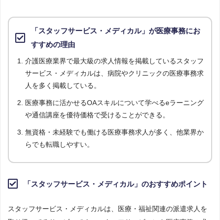
第15位
登録
かいごガーデン
143件
公式サイト
「スタッフサービス・メディカル」が医療事務にお
第16位
登録
メディプラ
120件
すすめの理由
公式サイト
介護医療業界で最大級の求人情報を掲載しているスタッフ
第17位
登録
サービス・メディカルは、病院やクリニックの医療事務求
キャプラ派遣ネット
82件
公式サイト
人を多く掲載している。
第18位
登録
医療事務に活かせるOAスキルについて学べるeラーニング
パソナメディカル
71件
公式サイト
や通信講座を優待価格で受けることができる。
第19位
登録
無資格・未経験でも働ける医療事務求人が多く、他業界か
マイナビスタッフ
61件
公式サイト
らでも転職しやすい。
第20位
登録
エヌジェーシー
60件
公式サイト
第21位
「スタッフサービス・メディカル」のおすすめポイント
登録
神戸医療事務センター
43件
公式サイト
スタッフサービス・メディカルは、医療・福祉関連の派遣求人を
第22位