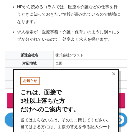
HPから読めるコラムでは、医療や介護などの仕事を行
うときに知っておきたい情報が書かれているので勉強に
なります。
求人検索が「医療事務・介護・保育」のように別々にタ
ブが分かれているので、効率よく求人を探せます。
派遣会社名
株式会社ソラスト
対応地域
全国
1,096件
×
派遣の求人数
(2024年2月13日時点)
お知らせ
許可番号
派13-010492（労働者派遣事業）
これは、面接で
3社以上落ちた方
「ソラフィット」公式サイトで詳細を見る
だけへのご案内です。
「株式会社ソラスト」の口コミ・評判
当てはまらない方は、そのまま閉じてください。
当てはまる方には、面接の答えを作る記入シート