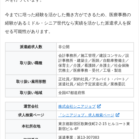
今までに培った経験を活かした働き方ができるため、医療事務の
経験があるミドル・シニア世代なら実績を活かした派遣求人を探
せる可能性があります。
派遣総求人数
非公開
会計事務所／施工管理／建設コンサル／設
計事務所・建築士／医師／自動車整備士／
取り扱い職種
保育士／介護／看護師／弁護士／社会保険
労務士／医療事務・受付／工場・製造
正社員／契約社員／アルバイト・パート／
取り扱い雇用形態
派遣社員／紹介予定派遣社員／業務委託
取り扱い地域
全国47都道府県
運営会社
株式会社シニアジョブ
求人検索ページ
「シニアジョブ」求人検索ページ
東京都新宿区歌舞伎町2-2-15 ヒルコート東
本社所在地
新宿ビル 4F
派遣事業：派13-307083