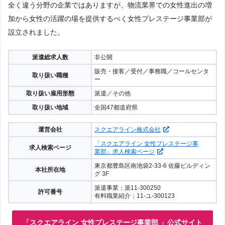
全く違う分野の企業ではありますが、物流業界での女性進出の増
加から女性の活躍の場を提供するべく女性プレステージ事業部が
設立されました。
派遣総求人数
非公開
販売・接客／受付／事務職／コールセンタ
取り扱い職種
ー
取り扱い雇用形態
派遣／その他
取り扱い地域
全国47都道府県
運営会社
スクエアライン株式会社
「スクエアライン 女性プレステージ事
求人検索ページ
業部」求人検索ページ
東京都豊島区南池袋2-33-6 佐藤ビルディン
本社所在地
グ 3F
派遣事業：派11-300250
許可番号
有料職業紹介：11-ユ-300123
「スクエアライン 女性プレステージ事業部 」公式サイト