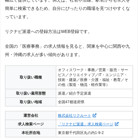
幅広く提供しています。例えば、社名や沿線、駅名からも求人を
簡単に検索できるため、自分にぴったりの職場を見つけやすくな
っています。
リクナビ派遣への登録方法はWEB登録です。
全国の「医療事務」の求人情報を見ると、関東を中心に関西や九
州・沖縄の求人が多い傾向があります。
オフィスワーク・事務／営業・販売・サー
ビス／クリエイティブ／IT・エンジニア・
取り扱い職種
技術・建築／医療・介護・福祉・教育／そ
の他（製造・物流・軽作業等）
取り扱い雇用形態
派遣／紹介予定派遣
取り扱い地域
全国47都道府県
運営会社
株式会社リクルート
求人検索ページ
「リクナビ派遣」求人検索ページ
本社所在地
東京都千代田区丸の内1-9-2