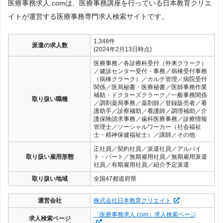
医療事務求人.comは、医療事務講座を行っている日本教育クリエ
イトが運営する医療事務専門求人検索サイトです。
1,348件
派遣の求人数
(2024年2月13日時点)
医療事務／各診療科受付（外来クラーク）
／健診センター受付・事務／病棟受付事務
（病棟クラーク）／カルテ管理／病院受付
関係／医局秘書・医療秘書／医師事務作業
補助・ドクターズクラーク／一般事務関係
取り扱い職種
／調剤薬局事務／薬剤師／登録販売者／看
護助手／診察補助／看護師／調理補助／介
護保険請求事務／歯科医療事務／診療情報
管理士／ソーシャルワーカー（社会福祉
士・精神保健福祉士）／講師／その他
正社員／契約社員／派遣社員／アルバイ
取り扱い雇用形態
ト・パート／無期雇用社員／無期雇用派遣
社員／有期雇用社員／紹介予定派遣
取り扱い地域
全国47都道府県
運営会社
株式会社日本教育クリエイト
「医療事務求人.com」求人検索ページ
求人検索ページ