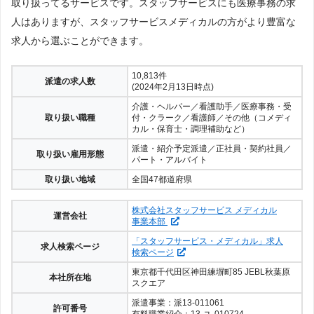
ヒューマン・キャピタル・マネ
取り扱ってるサービスです。スタッフサービスにも医療事務の求
登録
16件
ージメント
人はありますが、スタッフサービスメディカルの方がより豊富な
公式サイト
求人から選ぶことができます。
第23位
登録
アヴァンティスタッフ
15件
公式サイト
10,813件
派遣の求人数
第24位
(2024年2月13日時点)
登録
ヒューマンステージ
7件
介護・ヘルパー／看護助手／医療事務・受
公式サイト
取り扱い職種
付・クラーク／看護師／その他（コメディ
第25位
カル・保育士・調理補助など）
登録
ソラジョブ医療事務
1件
派遣・紹介予定派遣／正社員・契約社員／
公式サイト
取り扱い雇用形態
パート・アルバイト
取り扱い地域
全国47都道府県
株式会社スタッフサービス メディカル
運営会社
事業本部
「スタッフサービス・メディカル」求人
求人検索ページ
検索ページ
東京都千代田区神田練塀町85 JEBL秋葉原
本社所在地
スクエア
派遣事業：派13-011061
許可番号