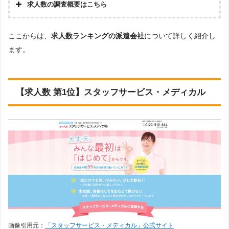
求人数の調査概要はこちら
第8位
メディカル・コンシェルジュネ
調査の
登録
594件
企画・
ット
株式会社アドバンスフロー
ここからは、
求人数ランキングの派遣会社
について詳しく紹介し
集計
公式サイト
ます。
調査対
第9位
Googleで「医療事務 派遣会社」という検索ワードで検
登録
象とし
ブレイブ
532件
索し、検索結果に表示された10ページ内のWEBサイト
た派遣
公式サイト
を閲覧。そのサイトに記載されていた「『労働者派遣
会社に
事業許可』をもっている企業」
第10位
ついて
登録
マンパワー
427件
【求人数 第1位】スタッフサービス・メディカル
調査対
公式サイト
上記で調査対象とした派遣会社のWEBサイトで公開さ
象とし
れている求人のうち、「業種：医療事務」または
第11位
た求人
「『フリーワード：医療事務』で絞り込み」の条件に
登録
アデコ
332件
につい
合致する求人数を調査。
公式サイト
て
第12位
調査日
2024年2月13日
登録
シグマスタッフ
194件
公式サイト
第13位
登録
ランスタッド(事務系)
171件
公式サイト
第14位
登録
リクルートスタッフィング
158件
公式サイト
画像引用元：
「スタッフサービス・メディカル」公式サイト