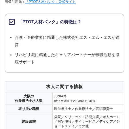
画像引用元：
「PTOT人材バンク」公式サイト
「PTOT人材バンク」の特徴は？
介護・医療業界に精通した株式会社エス・エム・エスが運
営
リハビリ職に精通したキャリアパートナーが転職活動を徹
底サポート
求人に関する情報
大阪の
1,284件
作業療法士求人数
(求人数調査日:2023年1月23日)
取り扱い職種
理学療法士／作業療法士／言語聴覚士
病院／クリニック／訪問介護／老人ホーム
施設形態
／居宅施設／デイサービス／デイケア／シ
ョートステイ／その他