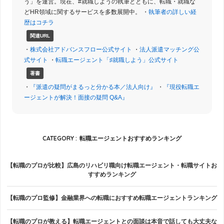
う」を運営。現在、#就職しようの執筆とともに、転職・就職な
どHR領域に関するサービスを多数展開中。 ・
執筆者の詳しい経
歴はコチラ
関連URL
・
株式会社アドバンスフロー公式サイト
・
法人派遣マッチング公
式サイト
・
転職エージェント「♯就職しよう」公式サイト
著書
・
『派遣の疑問がまるっと分かる本／法人向け』
・
『現役転職エ
ージェントが解決！面接の疑問 Q&A』
CATEGORY :
転職エージェントおすすめランキング
【転職のプロが比較】広島のリハビリ職向け転職エージェント・転職サイトお
すすめランキング
【転職のプロ監修】金融業界への転職におすすめ転職エージェントランキング
【転職のプロが教える】転職エージェントとの面談は本音で話しても大丈夫な