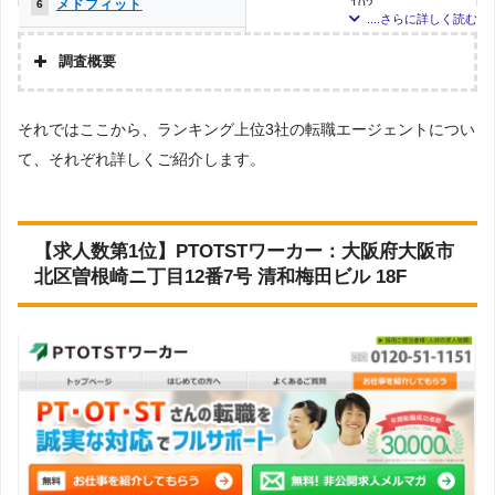
メドフィット
102
6
クリックジョブ介護
92
7
調査概要
メディカル・コンシェルジ
72
8
調査の企画・集計
ュネット
それではここから、ランキング上位3社の転職エージェントについ
株式会社アドバンスフロー
かいごガーデン
22
9
て、それぞれ詳しくご紹介します。
調査対象とした転職エージェントについて
MC-介護のお仕事
20
10
Googleで「リハビリ 転職エージェント」という検索ワードで検索して掲載し
ていた「『有料職業紹介事業許可』を取得している」企業を対象。
PTOT転職ナビ
19
11
調査対象とした求人について
【求人数第1位】PTOTSTワーカー：大阪府大阪市
上記で調査対象とした転職エージェントがWEBサイトで公開している求人のう
北区曽根崎ニ丁目12番7号 清和梅田ビル 18F
介護JJ（介護ジャストジョ
16
12
ち、「条件：理学療法士」「地域：大阪府」の条件に合致する求人数をカウン
ブ）
トしました。
ミラクス介護
3
13
調査日
お仕事委員会 Produced by
求人数ランキング上部または下部に記載
0
14
エルユーエス
ベネッセMCM PT・OT・ST
0
14
お仕事サポート