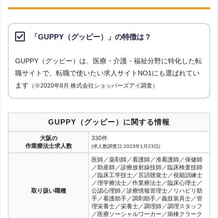
「GUPPY（グッピー）」の特徴は？
GUPPY（グッピー）は、医療・介護・福祉分野に特化した転
職サイトで、転職で使いたい求人サイトNO1にも選ばれてい
ます
（※2020年8月 株式会社ショッパーズアイ調査）
GUPPY（グッピー）に関する情報
大阪の
330件
作業療法士求人数
(求人数調査日:2023年1月23日)
医師／薬剤師／看護師／准看護師／保健師
／助産師／診療放射線技師／臨床検査技師
／臨床工学技士／言語聴覚士／視能訓練士
／理学療法士／作業療法士／臨床心理士／
取り扱い職種
公認心理師／診療情報管理士／リハビリ助
手／看護助手／調剤助手／義肢装具士／管
理栄養士／栄養士／調理師／調理スタッフ
／医療ソーシャルワーカー／病棟クラーク