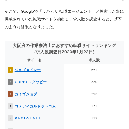
ント
1.気軽に利用できるのはどっち？
そこで、Googleで「リハビリ 転職エージェント」と検索した際に
△
◯
→解説1
掲載されていた転職サイトを抽出し、求人数を調査すると、以下
◯
✕
2.面談・カウンセリングの有無は？
のような結果となりました。
◯
◎
3.掲載求人数はどっちが多い？
4.掲載求人の質が良いのは？
◯
△
→解説2
大阪府の作業療法士におすすめ転職サイトランキング
5.一度に複数の求人に応募できる？
(求人数調査日2023年1月23日)
◯
◎
→解説3
サイト名
求人数
△
◯
6.企業やヘッドハンターからスカウトはある？
ジョブメドレー
651
1
7.企業情報を詳しく知れるのは？
◯
△
→解説4
GUPPY（グッピー）
330
2
◯
△
8.応募書類の添削や面接対策はある？
◯
✕
9.日程調整や年収交渉など企業やりとりは？
カイゴジョブ
293
3
10.内定をもらいやすいのは？
◯
△
→解説5
コメディカルドットコム
171
4
△
✕
11.退職サポートや転職後のサポートは？
PT-OT-ST.NET
123
5
［解説1］転職エージェントは、転職エージェント経由での応募になる