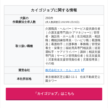
カイゴジョブに関する情報
大阪の
293件
作業療法士求人数
(求人数調査日:2023年1月23日)
介護職員・ヘルパー｜サービス提供責任者
｜介護支援専門員(ケアマネジャー)｜管理
者・施設長・ホーム長｜生活相談員・相談
職｜機能訓練指導員・リハビリ職｜看護職
員｜看護助手｜介護事務・事務職｜管理栄
取り扱い職種
養士・栄養士｜福祉用具専門相談員｜送迎
運転手・ケアドライバー｜講師｜相談支援
専門員｜サービス管理責任者｜生活支援員
｜児童発達支援管理責任者｜児童指導員｜
その他
運営会社
株式会社エス・エム・エス
東京都港区芝公園2-11-1 住友不動産芝公
本社所在地
園タワー
「カイゴジョブ」はこちら