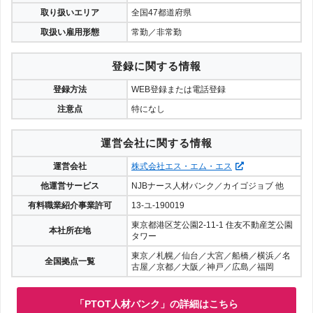
取り扱いエリア
全国47都道府県
取扱い雇用形態
常勤／非常勤
登録に関する情報
登録方法
WEB登録または電話登録
注意点
特になし
運営会社に関する情報
運営会社
株式会社エス・エム・エス
他運営サービス
NJBナース人材バンク／カイゴジョブ 他
有料職業紹介事業許可
13-ユ-190019
東京都港区芝公園2-11-1 住友不動産芝公園
本社所在地
タワー
東京／札幌／仙台／大宮／船橋／横浜／名
全国拠点一覧
古屋／京都／大阪／神戸／広島／福岡
「PTOT人材バンク」の詳細はこちら