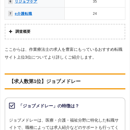
リジョブケア
35
6
ため、転職エージェント側とのやりとりが必要になるなど多少の制限が
生じます。反面、転職サイトは自身で応募するため制約がなく、気軽に
e介護転職
24
7
利用することができます。
［解説2］転職エージェントは、自社が実際にコンタクトを取っている
調査概要
企業の求人のみが掲載されているため、転職エージェントのチェックが
調査の企画・集計
入ることから厳選されています。
ここからは、作業療法士の求人を豊富にもっているおすすめ転職
株式会社アドバンスフロー
サイト上位3位についてより詳しくご紹介します。
調査対象とした転職サイトについて
［解説3］転職エージェントも、複数の企業に同時応募できますが、転
Googleで「リハビリ 転職エージェント」という検索ワードで検索して掲載し
職エージェント内の社内選考で落ちる可能性もあります。反面、転職サ
ていた「転職支援サービスを提供していない」サイトを対象としています。
イトでは自身で興味のある求人があればいくらでも自由に応募すること
調査対象とした求人について
【求人数第1位】ジョブメドレー
ができます。
上記で調査対象とした転職サイトがWEBサイトで公開している求人のうち、
「地域：大阪府」の条件に合致する求人数をカウントしました。
［解説4］転職エージェントは、担当者が企業の人事担当者からヒアリ
調査日
ングした上で人材紹介を行っています。そのため、企業がどんな人材が
「ジョブメドレー」の特徴は？
求人数ランキング上部または下部に記載
欲しいのか、企業の内情はどうなのかを理解しているため、より詳しい
企業情報を得られます。
ジョブメドレーは、医療・介護・福祉分野に特化した転職サ
イトで、職種によっては求人紹介などのサポートも行ってく
［解説5］転職エージェントは、企業が欲しい人材と転職希望者が合致