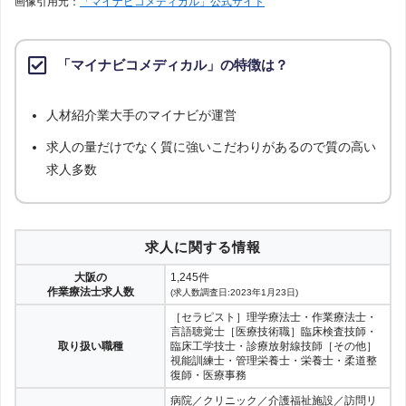
画像引用元：
「マイナビコメディカル」公式サイト
「マイナビコメディカル」の特徴は？
人材紹介業大手のマイナビが運営
求人の量だけでなく質に強いこだわりがあるので質の高い
求人多数
求人に関する情報
大阪の
1,245件
作業療法士求人数
(求人数調査日:2023年1月23日)
［セラピスト］理学療法士・作業療法士・
言語聴覚士［医療技術職］臨床検査技師・
取り扱い職種
臨床工学技士・診療放射線技師［その他］
視能訓練士・管理栄養士・栄養士・柔道整
復師・医療事務
病院／クリニック／介護福祉施設／訪問リ