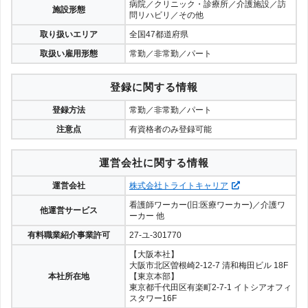
病院／クリニック・診療所／介護施設／訪
施設形態
問リハビリ／その他
取り扱いエリア
全国47都道府県
取扱い雇用形態
常勤／非常勤／パート
登録に関する情報
登録方法
常勤／非常勤／パート
注意点
有資格者のみ登録可能
運営会社に関する情報
運営会社
株式会社トライトキャリア
看護師ワーカー(旧:医療ワーカー)／介護ワ
他運営サービス
ーカー 他
有料職業紹介事業許可
27-ユ-301770
【大阪本社】
大阪市北区曽根崎2-12-7 清和梅田ビル 18F
本社所在地
【東京本部】
東京都千代田区有楽町2-7-1 イトシアオフィ
スタワー16F