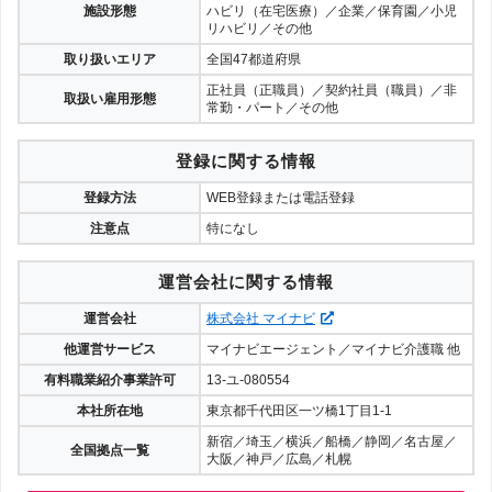
施設形態
ハビリ（在宅医療）／企業／保育園／小児
リハビリ／その他
取り扱いエリア
全国47都道府県
正社員（正職員）／契約社員（職員）／非
取扱い雇用形態
常勤・パート／その他
登録に関する情報
登録方法
WEB登録または電話登録
注意点
特になし
運営会社に関する情報
運営会社
株式会社 マイナビ
他運営サービス
マイナビエージェント／マイナビ介護職 他
有料職業紹介事業許可
13-ユ-080554
本社所在地
東京都千代田区一ツ橋1丁目1-1
新宿／埼玉／横浜／船橋／静岡／名古屋／
全国拠点一覧
大阪／神戸／広島／札幌