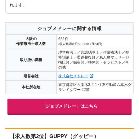
れます。
している求人を紹介しているため、内定をもらいやすくなります。
ジョブメドレーに関する情報
大阪の
651件
作業療法士求人数
(求人数調査日:2023年1月23日)
理学療法士／言語聴覚士／作業療法士／視
能訓練士／柔道整復師／あん摩マッサージ
取り扱い職種
指圧師／鍼灸師／整体師・セラピスト／そ
の他
運営会社
株式会社メドレー
東京都港区六本木3-2-1 住友不動産六本木グ
本社所在地
ランドタワー 22階
「ジョブメドレー」はこちら
【求人数第2位】GUPPY（グッピー）