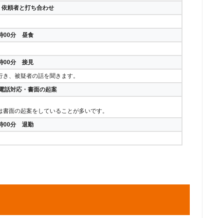
分 依頼者と打ち合わせ
2時00分 昼食
3時00分 接見
行き、被疑者の話を聞きます。
 電話対応・書面の起案
は書面の起案をしていることが多いです。
9時00分 退勤