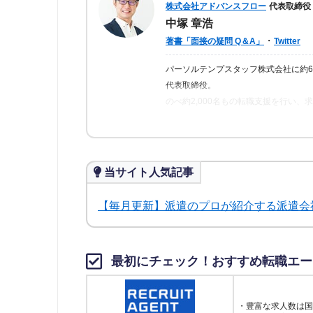
株式会社アドバンスフロー
代表取締役
中塚 章浩
・
著書「面接の疑問 Q＆A」
Twitter
パーソルテンプスタッフ株式会社に約
代表取締役。
のべ約2,000名もの転職支援を行い
ら「転職はしっかりとした情報が得ら
の人が情報を得られるよう、記事の監
当サイト人気記事
【毎月更新】派遣のプロが紹介する派遣会
最初にチェック！おすすめ転職エー
・豊富な求人数は国