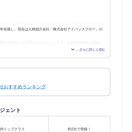
6年在籍し、現在は人材紹介会社「株式会社アドバンスフロー」の
、求職者が希望する仕事を得られるよう尽力。人材業界16年の経験か
れれば得られるほど、理想の職場を見つけられる」と確信し、多く
修も行う。
社おすすめランキング
ジェント
内トップクラス
約2分で登録！