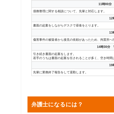
11時00
債務整理に関する相談について、先輩と対応します。
1
書面の起案をしながらデスクで昼食をとります。
1
傷害事件の被疑者から接見の依頼があったため、拘置所へ
14時30分
引き続き書面の起案をします。
若手のうちは書面の起案を任されることが多く、空き時間
1
先輩に業務終了報告をして退勤します。
弁護士になるには？