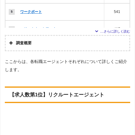
ワークポート
541
エリートネットワーク
417
調査概要
パソナキャリア
376
調査の企画・集計
ここからは、各転職エージェントそれぞれについて詳しくご紹介
株式会社アドバンスフロー
レバテックキャリア
260
します。
調査対象とした転職エージェントについて
Googleで「セキュリティエンジニア 転職エージェント」という検
コトラ
246
索ワードで検索して掲載していた「『有料職業紹介事業許可』を
取得している」企業
【求人数第1位】リクルートエージェント
調査対象とした求人について
Geekly（ギークリー）
245
上記で調査対象とした転職エージェントがWEBサイトで公開して
いる求人のうち、「条件：セキュリティエンジニア」の条件に合
致する求人数をカウントしました。
type女性の転職エージェント
141
調査日
※求人数ランキング上部に記載
type転職エージェント
141