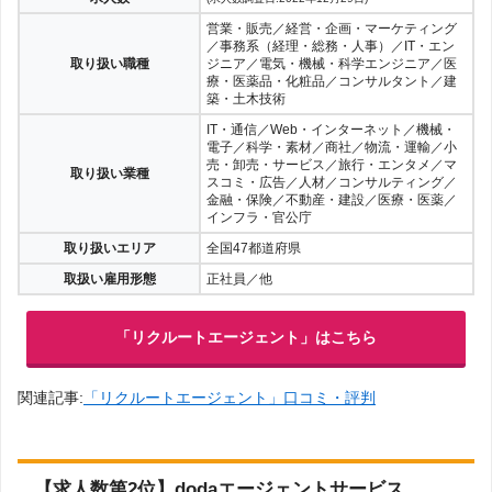
営業・販売／経営・企画・マーケティング
／事務系（経理・総務・人事）／IT・エン
取り扱い職種
ジニア／電気・機械・科学エンジニア／医
療・医薬品・化粧品／コンサルタント／建
築・土木技術
IT・通信／Web・インターネット／機械・
電子／科学・素材／商社／物流・運輸／小
売・卸売・サービス／旅行・エンタメ／マ
取り扱い業種
スコミ・広告／人材／コンサルティング／
金融・保険／不動産・建設／医療・医薬／
インフラ・官公庁
取り扱いエリア
全国47都道府県
取扱い雇用形態
正社員／他
「リクルートエージェント」はこちら
関連記事:
「リクルートエージェント」口コミ・評判
【求人数第2位】dodaエージェントサービス