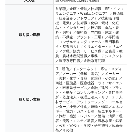
dodaエージェントサービスに関する情報
セキュリティエンジニアの
1,262件
求人数
(求人数調査日:2022年12月29日)
営業職／企画・管理／技術職（SE・インフ
ラエンジニア・WEBエンジニア）／技術職
（組み込みソフトウェア）／技術職（機
械・電気）／技術職（化学・素材・化粧
品・トイレタリー）／技術職（食品・香
料・飼料）／技術職・専門職（建設・建
取り扱い職種
築・不動産・プラント・工場）／専門職
（コンサルティングファーム・専門事務
所・監査法人）／クリエイター・クリエイ
ティブ職／販売・サービス職／公務員・教
員・農林水産関連職／事務・アシスタント
／医療系専門職／金融系専門職
IT・通信／インターネット・広告・メディ
ア／メーカー（機械・電気）／メーカー
（素材・化学・食品・化粧品・その他）／
商社／医薬品・医療機器・ライフサイエン
ス・医療系サービス／金融／建設・プラン
ト・不動産／コンサルティング・専門事務
所・監査法人・税理士法人・リサーチ／人
取り扱い業種
材サービス・アウトソーシング・コールセ
ンター／小売／外食／運輸・物流／エネル