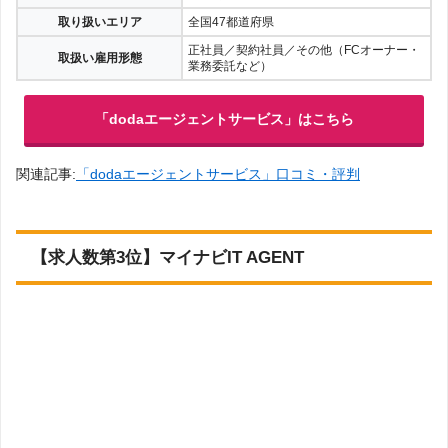
ギー（電力・ガス・石油・新エネルギー）
／旅行・宿泊・レジャー／警備・清掃／理
容・美容・エステ／教育／農林水産・鉱業
／公社・官公庁・学校・研究施設／冠婚葬
祭／その他
取り扱いエリア
全国47都道府県
正社員／契約社員／その他（FCオーナー・
取扱い雇用形態
業務委託など）
「dodaエージェントサービス」はこちら
関連記事:
「dodaエージェントサービス」口コミ・評判
【求人数第3位】マイナビIT AGENT