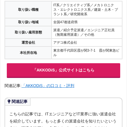
未経験でも応募可能な求人から時給3,000円以上の高時給求人ま
で、幅広いエンジニア系の派遣求人が揃っています。
IT系／クリエイティブ系／メカトロニク
取り扱い職種
ス・エレクトロニクス系／建築・土木・プ
ラント系／研究開発系
取り扱い地域
全国47都道府県
派遣／紹介予定派遣／エンジニア正社員
取り扱い雇用形態
（無期雇用派遣）／その他
運営会社
アデコ株式会社
東京都千代田区霞が関3-7-1 霞が関東急ビ
本社所在地
ル
「AKKODiS」公式サイトはこちら
関連記事:
「AKKODiS」の口コミ・評判
関連記事