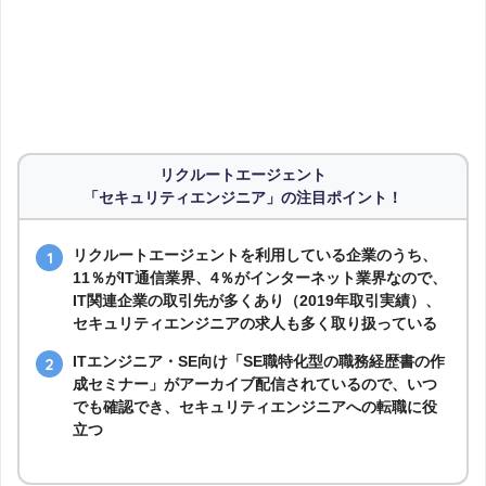
ランスタッド
62
キャリクル
61
リクルートエージェント
社内SE転職ナビ
51
「セキュリティエンジニア」の注目ポイント！
TechClipsエージェント
39
リクルートエージェントを利用している企業のうち、
11％がIT通信業界、4％がインターネット業界なので、
ウィルオブ・テックキャリア
19
IT関連企業の取引先が多くあり（2019年取引実績）、
セキュリティエンジニアの求人も多く取り扱っている
ITエンジニア・SE向け「SE職特化型の職務経歴書の作
成セミナー」がアーカイブ配信されているので、いつ
でも確認でき、セキュリティエンジニアへの転職に役
立つ