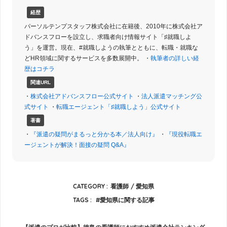
経歴
パーソルテンプスタッフ株式会社に在籍後、2010年に株式会社ア
ドバンスフローを設立し、求職者向け情報サイト「♯就職しよ
う」を運営。現在、#就職しようの執筆とともに、転職・就職な
どHR領域に関するサービスを多数展開中。 ・
執筆者の詳しい経
歴はコチラ
関連URL
・
株式会社アドバンスフロー公式サイト
・
法人派遣マッチング公
式サイト
・
転職エージェント「♯就職しよう」公式サイト
著書
・
『派遣の疑問がまるっと分かる本／法人向け』
・
『現役転職エ
ージェントが解決！面接の疑問 Q&A』
CATEGORY :
看護師
愛知県
TAGS :
愛知県に関する記事