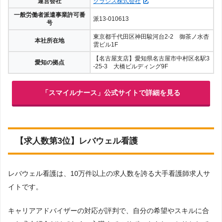
運営会社
クラシス株式会社
一般労働者派遣事業許可番
派13-010613
号
東京都千代田区神田駿河台2-2 御茶ノ水杏
本社所在地
雲ビル1F
【名古屋支店】愛知県名古屋市中村区名駅3
愛知の拠点
-25-3 大橋ビルディング9F
「スマイルナース」公式サイトで詳細を見る
【求人数第3位】レバウェル看護
レバウェル看護は、10万件以上の求人数を誇る大手看護師求人サ
イトです。
キャリアアドバイザーの対応が評判で、自分の希望やスキルに合