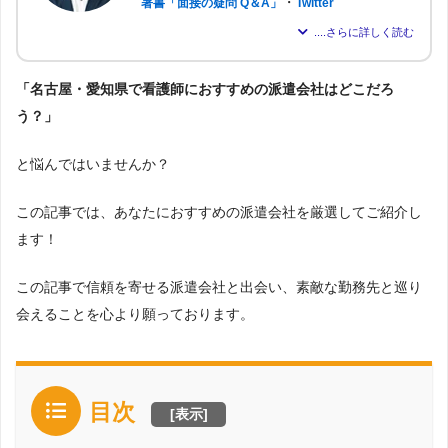
・
著書「面接の疑問 Q＆A」
Twitter
パーソルテンプスタッフ株式会社に約6年在籍し、現在は派遣会社「株
式会社アドバンスフロー」の代表取締役。
「名古屋・愛知県で看護師におすすめの派遣会社はどこだろ
のべ約2,000名もの転職支援を行い、求職者が希望する仕事を得られる
よう尽力。人材業界16年の経験から「派遣はしっかりとした情報が得
う？」
られれば得られるほど、理想の職場を見つけられる」と確信し、多く
の人が情報を得られるよう、記事の監修も行う。
と悩んではいませんか？
この記事では、あなたにおすすめの派遣会社を厳選してご紹介し
ます！
この記事で信頼を寄せる派遣会社と出会い、素敵な勤務先と巡り
会えることを心より願っております。
目次
[
表示
]