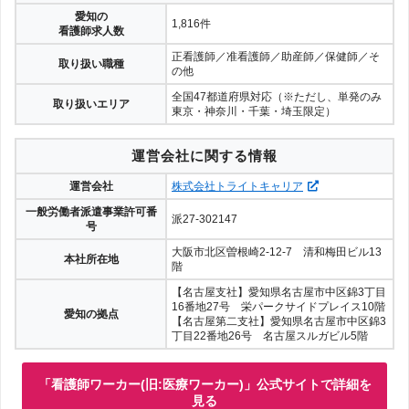
愛知の
1,816件
看護師求人数
正看護師／准看護師／助産師／保健師／そ
取り扱い職種
の他
全国47都道府県対応（※ただし、単発のみ
取り扱いエリア
東京・神奈川・千葉・埼玉限定）
運営会社に関する情報
運営会社
株式会社トライトキャリア
一般労働者派遣事業許可番
派27-302147
号
大阪市北区曽根崎2-12-7 清和梅田ビル13
本社所在地
階
【名古屋支社】愛知県名古屋市中区錦3丁目
16番地27号 栄パークサイドプレイス10階
愛知の拠点
【名古屋第二支社】愛知県名古屋市中区錦3
丁目22番地26号 名古屋スルガビル5階
「看護師ワーカー(旧:医療ワーカー)」公式サイトで詳細を
見る