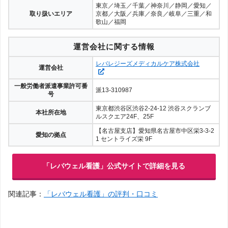
東京／埼玉／千葉／神奈川／静岡／愛知／
取り扱いエリア
京都／大阪／兵庫／奈良／岐阜／三重／和
歌山／福岡
運営会社に関する情報
レバレジーズメディカルケア株式会社
運営会社
一般労働者派遣事業許可番
派13-310987
号
東京都渋谷区渋谷2-24-12 渋谷スクランブ
本社所在地
ルスクエア24F、25F
【名古屋支店】愛知県名古屋市中区栄3-3-2
愛知の拠点
1 セントライズ栄 9F
「レバウェル看護」公式サイトで詳細を見る
関連記事：
「レバウェル看護」の評判・口コミ