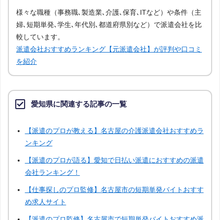
様々な職種（事務職､製造業､介護､保育､ITなど）や条件（主
婦､短期単発､学生､年代別､都道府県別など）で派遣会社を比
栃木
群馬
埼玉
千葉
較しています。
派遣会社おすすめランキング【元派遣会社】が評判や口コミ
神奈川
富山
石川
福井
を紹介
山梨
長野
岐阜
静岡
愛知県に関連する記事の一覧
三重
滋賀
京都
兵庫
【派遣のプロが教える】名古屋の介護派遣会社おすすめラ
ンキング
奈良
和歌山
鳥取
島根
【派遣のプロが語る】愛知で日払い派遣におすすめの派遣
会社ランキング！
岡山
山口
徳島
香川
【仕事探しのプロ監修】名古屋市の短期単発バイトおすす
め求人サイト
愛媛
高知
佐賀
長崎
【派遣のプロ監修】名古屋市で短期単発バイトおすすめ派