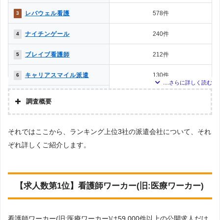
レバウェル看護
578件
3
ナイチンゲール
240件
4
ブレイブ看護師
212件
5
キャリアスマイル派遣
130件
6
スタッフサービス・メディ
81件
7
カル
調査概要
かいごガーデン
73件
8
調査の企画・集計
それではここから、ランキング上位3社の派遣会社について、それ
株式会社アドバンスフロー
ナースパワー
71件
9
ぞれ詳しくご紹介します。
調査対象とした派遣会社について
MCナースネット
71件
9
Googleで「看護師 派遣会社」という検索ワードで検索して掲載していた
「『労働者派遣事業許可』を取得している」企業と「愛知 派遣会社」という検
索キーワードで掲載されていた派遣会社を対象としています。
スーパーナース
71件
9
うち調査対象エリアにおいて、エリア対象外や調査時の公開求人数が0件の派
【求人数第1位】看護師ワーカー(旧:医療ワーカー)
遣会社を除いてランキング化しています。
ベネッセMCM
70件
12
調査対象とした求人について
看護師ワーカー(旧:医療ワーカー)は59.000件以上の公開求人だけ
上記で調査対象とした派遣会社がWEBサイトで公開している求人のうち、「地
かんご畑
45件
13