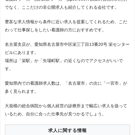
域：愛知県」の条件に合致する求人数をカウントしました。
でなく、ここだけの非公開求人も紹介してくれる会社です。
パソナメディカル
調査日
29件
14
2023年7月調査
豊富な求人情報から条件に近い求人を提案してくれるため、こだ
せんとなび看護
19件
15
わって仕事探しをしたい看護師の方におすすめです。
リアルジョブ介護
16件
16
名古屋支店が、愛知県名古屋市中区栄三丁目13番20号 栄センター
テンプスタッフ
11件
17
ビルにあります。
場所は「栄駅」か「矢場町駅」の近くなのでアクセスがいいで
パソナ
6件
18
す。
愛知県内での看護師求人数は、「名古屋市」の次に「一宮市」が
多く見られます。
大規模の総合病院から個人経営の診療所まで幅広い求人を扱って
いるため、自分に合った仕事先が見つかるでしょう。
求人に関する情報