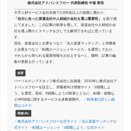
株式会社アドバンスフロー 代表取締役 中塚 章浩
大手人材サービス会社在籍で2,000名以上の就業に携わり、
「自分に合った派遣会社や人材紹介会社を選ぶ重要性」
を肌で感
じてきました。この記事の執筆を通して、派遣会社や人材紹介会
社を選ぶ際のミスマッチを少しでも解消できればと思っていま
す。
現在、派遣会社と企業をつなぐ「法人派遣マッチング」と求職者
と企業をつなぐ「転職エージェントサービス」を運営しており、
それらから得られる最新情報をお伝えするべく、随時、記事の編
集や更新も行っています。
経歴
パーソルテンプスタッフ株式会社に在籍後、2010年に株式会社ア
ドバンスフローを設立し、求職者向け情報サイト「♯就職しよ
う」を運営。現在、#就職しようの執筆とともに、転職・就職な
どHR領域に関するサービスを多数展開中。 ・
執筆者の詳しい経
歴はコチラ
関連URL
・
株式会社アドバンスフロー公式サイト
・
法人派遣マッチング公
式サイト
・
転職エージェント「♯就職しよう」公式サイト