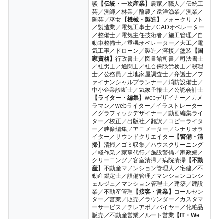
談
【伝統・一次産業】
農家／職人／伝統工
芸／漁師／林業／酪農／遠洋漁業／漁業／
陶芸／巫女
【機械・製造】
フォークリフト
／製造業／電気工事士／CADオペレーター
／整備士／電気主任技術者／施工管理／自
動車整備士／重機オペレーター／大工／電
気工事／ドローン／製造／溶接／塗装
【国
家資格】
行政書士／図書館司書／司法書士
／社労士／通関士／社会保険労務士／税理
士／公務員／土地家屋調査士／弁護士／フ
ァイナンシャルプランナー／消防設備士／
中小企業診断士／気象予報士／公認会計士
【ライター・編集】
webデザイナー／カメ
ラマン／webライター／イラストレーター
／グラフィックデザイナー／動画編集ライ
ター／校正／出版社／翻訳／コピーライタ
ー／映像編集／アニメーター／シナリオラ
イター／サウンドクリエイター
【警備・清
掃】
清掃／ゴミ収集／ハウスクリーニング
／軽作業／家事代行／施設警備／家政婦／
クリーニング／客室清掃／病院清掃
【不動
産】
不動産マ／ンション管理人／宅建／不
動産鑑定士／設備管理／マンションコンシ
ェルジュ／マンション管理士／建築／建設
業／不動産管理
【接客・営業】
コールセン
ター／営業／販売／ラウンダー／カスタマ
ーサービス／テレアポ／バイヤー／化粧品
販売／不動産営業／ルート営業
【IT・We