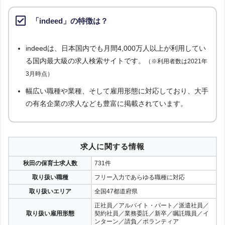
「indeed」の特徴は？
indeedは、日本国内でも月間4,000万人以上が利用してい
る国内最大級の求人検索サイトです。
（※利用者数は2021年
3月時点）
幅広い職種や業種、そして雇用形態に対応しており、大手
の有名企業の求人なども豊富に掲載されています。
求人に関する情報
秋田の保育士求人数
731件
取り扱い職種
フリー入力であらゆる職種に対応
取り扱いエリア
全国47都道府県
正社員／アルバイト・パート／派遣社員／
取り扱い雇用形態
契約社員／業務委託／新卒／嘱託職員／イ
ンターン／請負／ボランティア