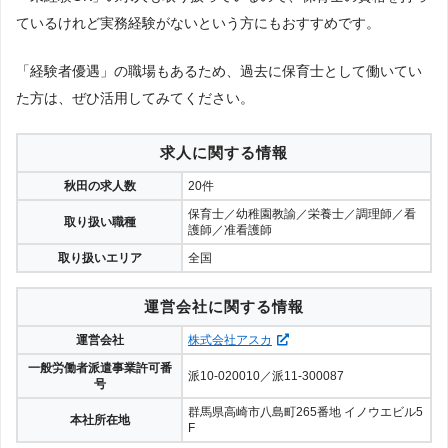
ているけれど実務経験がないという方にもおすすめです。
「経験者優遇」の職場もあるため、過去に保育士として働いてい
た方は、ぜひ活用してみてください。
求人に関する情報
秋田の求人数
20件
保育士／幼稚園教諭／栄養士／調理師／看
取り扱い職種
護師／准看護師
取り扱いエリア
全国
運営会社に関する情報
運営会社
株式会社アスカ
一般労働者派遣事業許可番
派10-020010／派11-300087
号
群馬県高崎市八島町265番地 イノウエビル5
本社所在地
F