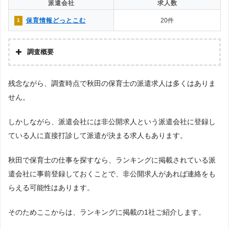
派遣会社
求人数
保育情報どっとこむ
20件
1
調査概要
調査の企画・集計
残念ながら、調査時点で秋田の保育士の派遣求人は多くはありま
株式会社アドバンスフロー
せん。
調査対象とした派遣会社について
Googleで「保育士 派遣会社」という検索ワードで検索して掲載していた
「『労働者派遣事業許可』を取得している」企業などを29社、さらにGoogle
しかしながら、派遣会社には非公開求人という派遣会社に登録し
で「秋田 派遣会社」という検索キーワードで検索して掲載されていた派遣会社
ている人に直接打診して派遣が決まる求人もあります。
を対象として調査を実施。※ただし、エリア対象外または求人数が0件の場合
は、ランキング対象外としています。
秋田で保育士の仕事を探すなら、ランキングに掲載されている派
調査対象とした求人について
遣会社に事前登録しておくことで、非公開求人があれば連絡をも
上記で調査対象とした派遣会社がWEBサイトで公開している求人のうち、「地
域：秋田県」の条件に合致する求人数をカウントしました。
らえる可能性はあります。
調査日
2023年1月調査
そのためここからは、ランキングに掲載の1社ご紹介します。