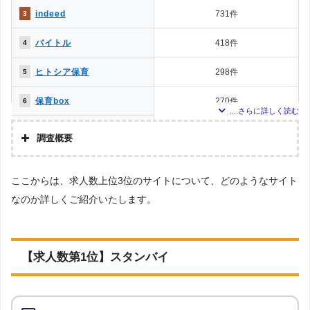
indeed
731件
3
バイトル
418件
4
ヒトシア保育
298件
5
保育box
270件
6
保育士.net
208件
7
調査概要
ほいてんサーチ
205件
8
調査の企画・集計
ここからは、求人数上位3位のサイトについて、どのようなサイト
保育士ワーカー
154件
9
株式会社アドバンスフロー
なのか詳しくご紹介いたします。
ハローワークインターネッ
調査対象とした転職サイト・求人サイトについて
153件
10
トサービス
Googleで「保育士 求人／保育士 バイト」という検索ワードで検索して掲載さ
れていた転職サイト・求人サイトのうち、求人数検索が可能な52の転職サイ
ジョブデポ保育士
90件
11
【求人数第1位】スタンバイ
ト・求人サイトを対象としています。（※一部対象地域の求人取り扱いがない
求人サイトも含まれる場合がございます。ご了承ください。）
グッピー
86件
12
調査対象とした求人について
ジョブメドレー
83件
13
上記で調査対象とした転職サイト・求人サイトのうち、「条件：保育士」「地