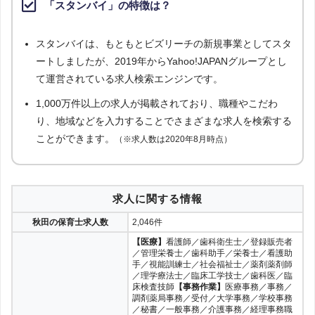
「スタンバイ」の特徴は？
域：秋田県」の条件に合致する求人数をカウントしました。
保育士求人ナビ
75件
14
調査日
スタンバイは、もともとビズリーチの新規事業としてスタ
2023年1月調査
保育求人ガイド
68件
15
ートしましたが、2019年からYahoo!JAPANグループとし
て運営されている求人検索エンジンです。
ベスト保育
36件
16
1,000万件以上の求人が掲載されており、職種やこだわ
保育士サポート.com
26件
17
り、地域などを入力することでさまざまな求人を検索する
ことができます。
（※求人数は2020年8月時点）
ユメックスネット
11件
18
イーアイデム
9件
19
求人に関する情報
エン転職
6件
20
秋田の保育士求人数
2,046件
マイナビ保育士
4件
21
【医療】
看護師／歯科衛生士／登録販売者
／管理栄養士／歯科助手／栄養士／看護助
ジョブレターズ
4件
21
手／視能訓練士／社会福祉士／薬剤薬剤師
／理学療法士／臨床工学技士／歯科医／臨
床検査技師
【事務作業】
医療事務／事務／
タウンワーク
3件
23
調剤薬局事務／受付／大学事務／学校事務
／秘書／一般事務／介護事務／経理事務職