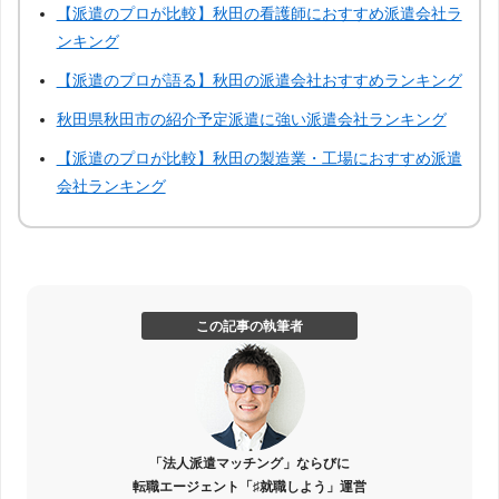
【派遣のプロが比較】秋田の看護師におすすめ派遣会社ラ
岡山
山口
徳島
香川
ンキング
【派遣のプロが語る】秋田の派遣会社おすすめランキング
愛媛
高知
佐賀
長崎
秋田県秋田市の紹介予定派遣に強い派遣会社ランキング
【派遣のプロが比較】秋田の製造業・工場におすすめ派遣
熊本
大分
宮崎
鹿児島
会社ランキング
沖縄
この記事の執筆者
「法人派遣マッチング」ならびに
転職エージェント「♯就職しよう」運営