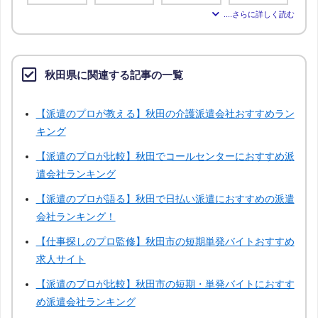
宮城
新潟
広島
青森
秋田県に関連する記事の一覧
岩手
山形
福島
茨城
【派遣のプロが教える】秋田の介護派遣会社おすすめラン
栃木
群馬
埼玉
千葉
キング
【派遣のプロが比較】秋田でコールセンターにおすすめ派
神奈川
富山
石川
福井
遣会社ランキング
【派遣のプロが語る】秋田で日払い派遣におすすめの派遣
山梨
長野
岐阜
静岡
会社ランキング！
【仕事探しのプロ監修】秋田市の短期単発バイトおすすめ
三重
滋賀
京都
兵庫
求人サイト
【派遣のプロが比較】秋田市の短期・単発バイトにおすす
奈良
和歌山
鳥取
島根
め派遣会社ランキング