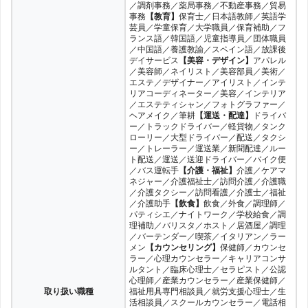
リクルートエージェント
3件
23
／調剤事務／薬局事務／不動産事務／貿易
事務
【教育】
保育士／日本語教師／英語学
芸員／学童保育／大学職員／保育補助／フ
日本保育士求人サイト
3件
23
ランス語／韓国語／児童指導員／団体職員
／中国語／養護教諭／スペイン語／放課後
デイサービス
【美容・デザイン】
アパレル
ゆめほいくプラス
2件
26
／美容師／ネイリスト／美容部員／美術／
エステ／デザイナー／アイリスト／インテ
しゅふJOBスタッフィング
1件
27
リアコーディネーター／美容／インテリア
／エステティシャン／フォトグラファー／
ヘアメイク／筆耕
【運送・配達】
ドライバ
ー／トラックドライバー／軽貨物／タンク
ローリー／大型ドライバー／配送／タクシ
ー／トレーラー／運送業／新聞配達／ルー
ト配送／運送／送迎ドライバー／バイク便
／バス運転手
【介護・福祉】
介護／ケアマ
ネジャー／介護福祉士／訪問介護／介護職
／介護タクシー／訪問看護／介護士／福祉
／介護助手
【飲食】
飲食／外食／調理師／
パティシエ／ナイトワーク／学校給食／調
理補助／バリスタ／ホスト／居酒屋／調理
／バーテンダー／喫茶／イタリアン／ラー
メン
【カウンセリング】
保健師／カウンセ
ラー／心理カウンセラー／キャリアコンサ
ルタント／臨床心理士／セラピスト／公認
心理師／産業カウンセラー／産業保健師／
取り扱い職種
福祉用具専門相談員／就労支援心理士／生
活相談員／スクールカウンセラー／電話相