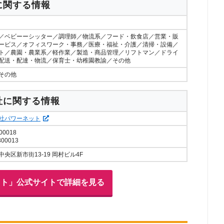
に関する情報
／ベビーーシッター／調理師／物流系／フード・飲食店／営業・販
ービス／オフィスワーク・事務／医療・福祉・介護／清掃・設備／
ト／農園・農業系／軽作業／製造・商品管理／リフトマン／ドライ
配送・配達・物流／保育士・幼稚園教諭／その他
その他
社に関する情報
社パワーネット
00018
300013
中央区新市街13-19 岡村ビル4F
ット」公式サイトで詳細を見る