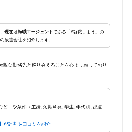
、現在は転職エージェント
である「#就職しよう」の
の派遣会社を紹介します。
素敵な勤務先と巡り会えることを心より願っており
Tなど）や条件（主婦､短期単発､学生､年代別､都道
。
】が評判や口コミを紹介