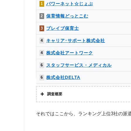
パワーネット☆じょぶ
1
保育情報どっとこむ
2
ブレイブ保育士
3
キャリア･サポート株式会社
4
株式会社アートワーク
4
スタッフサービス・メディカル
6
株式会社DELTA
6
ミラクス保育
8
調査概要
ランスタッド
9
株式会社アドバンスフロー
それではここから、ランキング上位3社の派
保育のとびら
9
調査対
Googleで「保育士 派遣会社」という検索ワードで検索し