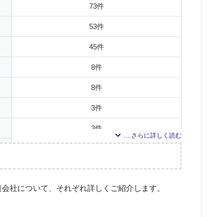
73件
53件
45件
8件
8件
3件
3件
2件
1件
調査の企画・集計
遣会社について、それぞれ詳しくご紹介します。
1件
象とした派遣会社について
て掲載していた「『労働者派遣事業許可』を取得している」企業などを29社、さら