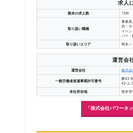
求人
熊本の求人数
73件
事務系
売・サ
取り扱い職種
イベン
バー・
取り扱いエリア
熊本／
運営会
運営会社
株式会
般43-3
一般労働者派遣事業許可番号
43-ユ-
本社所在地
熊本市
「株式会社パワーネ