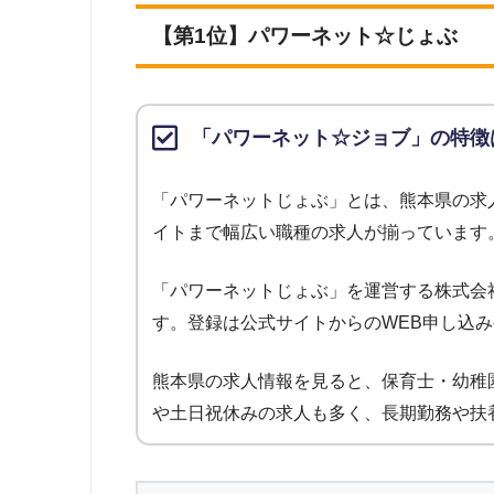
にGoogleで「熊本 派遣会社」という検索キーワードで検
たは求人数が0件の場合は、ランキング対象外としています。
【第1位】パワーネット☆じょぶ
調査
上記で調査対象とした派遣会社がWEBサイトで公開している
「パワーネット☆ジョブ」の特徴
2023年1月調査
「パワーネットじょぶ」とは、熊本県の求
イトまで幅広い職種の求人が揃っています
「パワーネットじょぶ」を運営する株式会
す。登録は公式サイトからのWEB申し込
熊本県の求人情報を見ると、保育士・幼稚
や土日祝休みの求人も多く、長期勤務や扶