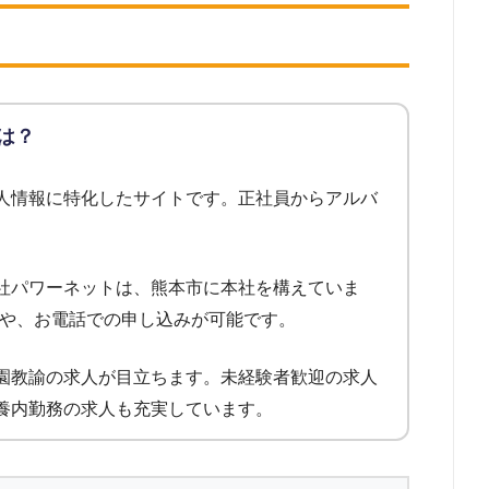
索して掲載されていた派遣会社を対象として調査を実施。※ただし、エリア対象外ま
対象とした求人について
求人のうち、「地域：熊本県」の条件に合致する求人数をカウントしました。
調査日
は？
人情報に特化したサイトです。正社員からアルバ
。
社パワーネットは、熊本市に本社を構えていま
みや、お電話での申し込みが可能です。
園教諭の求人が目立ちます。未経験者歓迎の求人
養内勤務の求人も充実しています。