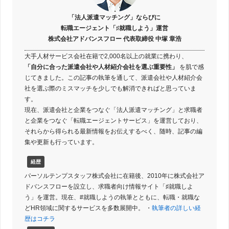
山口
「法人派遣マッチング」ならびに
転職エージェント「♯就職しよう」運営
株式会社アドバンスフロー 代表取締役 中塚 章浩
四国
大手人材サービス会社在籍で2,000名以上の就業に携わり、
「自分に合った派遣会社や人材紹介会社を選ぶ重要性」
を肌で感
じてきました。この記事の執筆を通して、派遣会社や人材紹介会
徳島
香川
愛媛
高知
社を選ぶ際のミスマッチを少しでも解消できればと思っていま
す。
現在、派遣会社と企業をつなぐ「法人派遣マッチング」と求職者
九州・沖縄
と企業をつなぐ「転職エージェントサービス」を運営しており、
それらから得られる最新情報をお伝えするべく、随時、記事の編
集や更新も行っています。
福岡
佐賀
長崎
熊本
経歴
パーソルテンプスタッフ株式会社に在籍後、2010年に株式会社ア
大分
宮崎
鹿児島
沖縄
ドバンスフローを設立し、求職者向け情報サイト「♯就職しよ
う」を運営。現在、#就職しようの執筆とともに、転職・就職な
どHR領域に関するサービスを多数展開中。 ・
執筆者の詳しい経
歴はコチラ