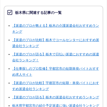
栃木県に関連する記事の一覧
関東
【派遣のプロが教える】栃木の介護派遣会社おすすめラン
神奈川
千葉
埼玉
茨城
キング
【派遣のプロが比較】栃木でコールセンターにおすすめ派
群馬
埼玉
遣会社ランキング
【派遣のプロが語る】栃木で日払い派遣におすすめの派遣
会社ランキング！
北陸・甲信越
【仕事探しのプロ監修】宇都宮市の短期単発バイトおすす
め求人サイト
新潟
富山
石川
福井
【派遣のプロが比較】宇都宮市の短期・単発バイトにおす
すめ派遣会社ランキング
山梨
長野
【派遣のプロが語る】栃木の派遣会社おすすめランキング
栃木県宇都宮市の紹介予定派遣に強い派遣会社ランキング