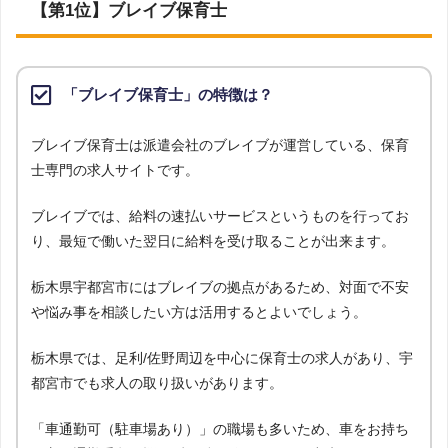
を対象として調査を実施。※ただし、エリア対象外または求人数が0件の場合
【第1位】ブレイブ保育士
は、ランキング対象外としています。
調査対象とした求人について
上記で調査対象とした派遣会社がWEBサイトで公開している求人のうち、「地
域：栃木県」の条件に合致する求人数をカウントしました。
「ブレイブ保育士」の特徴は？
調査日
ブレイブ保育士は派遣会社のブレイブが運営している、保育
2023年1月調査
士専門の求人サイトです。
ブレイブでは、給料の速払いサービスというものを行ってお
り、最短で働いた翌日に給料を受け取ることが出来ます。
栃木県宇都宮市にはブレイブの拠点があるため、対面で不安
や悩み事を相談したい方は活用するとよいでしょう。
栃木県では、足利/佐野周辺を中心に保育士の求人があり、宇
都宮市でも求人の取り扱いがあります。
「車通勤可（駐車場あり）」の職場も多いため、車をお持ち