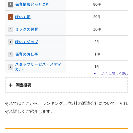
保育情報どっとこむ
86件
2
ほいく畑
29件
3
ミラクス保育
16件
4
ほいくジョブ
2件
5
保育のお仕事
1件
6
スタッフサービス・メディ
1件
6
カル
調査概要
調査の企画・集計
それではここから、ランキング上位3社の派遣会社について、それ
株式会社アドバンスフロー
ぞれ詳しくご紹介します。
調査対象とした派遣会社について
Googleで「保育士 派遣会社」という検索ワードで検索して掲載していた
「『労働者派遣事業許可』を取得している」企業などを29社、さらにGoogle
で「栃木 派遣会社」という検索キーワードで検索して掲載されていた派遣会社