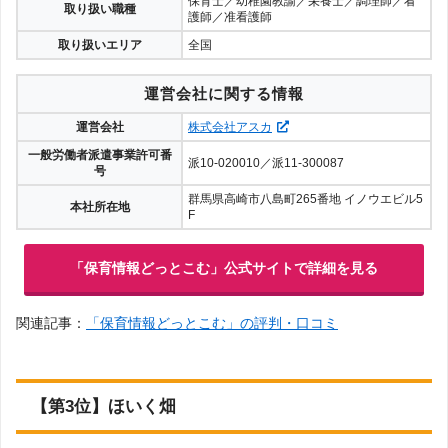
保育士／幼稚園教諭／栄養士／調理師／看
取り扱い職種
護師／准看護師
取り扱いエリア
全国
運営会社に関する情報
運営会社
株式会社アスカ
一般労働者派遣事業許可番
派10-020010／派11-300087
号
群馬県高崎市八島町265番地 イノウエビル5
本社所在地
F
「保育情報どっとこむ」公式サイトで詳細を見る
関連記事：
「保育情報どっとこむ」の評判・口コミ
【第3位】ほいく畑