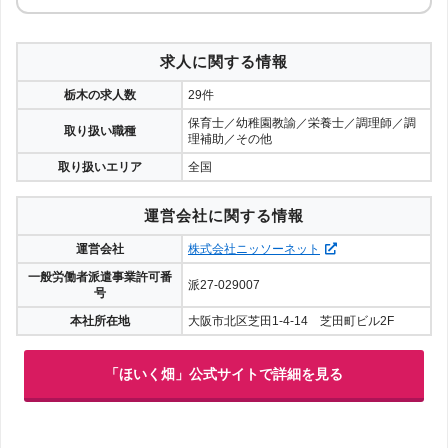
求人に関する情報
栃木の求人数
29件
保育士／幼稚園教諭／栄養士／調理師／調
取り扱い職種
理補助／その他
取り扱いエリア
全国
運営会社に関する情報
運営会社
株式会社ニッソーネット
一般労働者派遣事業許可番
派27-029007
号
本社所在地
大阪市北区芝田1-4-14 芝田町ビル2F
「ほいく畑」公式サイトで詳細を見る