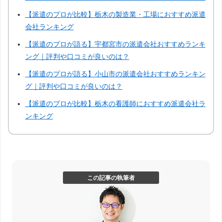
中部
【派遣のプロが比較】栃木の製造業・工場におすすめ派遣
会社ランキング
岐阜
静岡
愛知
三重
【派遣のプロが語る】宇都宮市の派遣会社おすすめランキ
ング｜評判や口コミが良いのは？
【派遣のプロが語る】小山市の派遣会社おすすめランキン
関西
グ｜評判や口コミが良いのは？
大阪
兵庫
京都
滋賀
【派遣のプロが比較】栃木の看護師におすすめ派遣会社ラ
ンキング
奈良
和歌山
中国
この記事の執筆者
広島
岡山
鳥取
島根