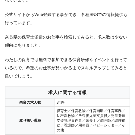
れています。
公式サイトからWeb登録する事ができ、各種SNSでの情報提供も
行っています。
奈良県の保育士派遣のお仕事を検索してみると、求人数は少ない
傾向にありました。
わたしの保育では無料で参加できる保育研修やイベントを行って
いるので、希望のお仕事が見つかるまでスキルアップしてみると
良いでしょう。
求人に関する情報
奈良の求人数
34件
保育士／保育教諭／保育補助／保育事務／
幼稚園教諭／放課後児童支援員／児童発達
取り扱い職種
支援管理責任者／栄養士／調理師／調理補
助／看護師／用務員／ベビーシッター／そ
の他