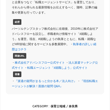
と企業をつなぐ「転職エージェントサービス」を運営しており、
それらから得られる最新情報をお伝えするべく、随時、記事の編
徳島
香川
愛媛
高知
集や更新も行っています。
経歴
パーソルテンプスタッフ株式会社に在籍後、2010年に株式会社ア
九州・沖縄
ドバンスフローを設立し、求職者向け情報サイト「♯就職しよ
う」を運営。現在、#就職しようの執筆とともに、転職・就職な
どHR領域に関するサービスを多数展開中。 ・
執筆者の詳しい経
福岡
佐賀
長崎
熊本
歴はコチラ
関連URL
大分
宮崎
鹿児島
沖縄
・
株式会社アドバンスフロー公式サイト
・
法人派遣マッチング公
式サイト
・
転職エージェント「♯就職しよう」公式サイト
著書
・
『派遣の疑問がまるっと分かる本／法人向け』
・
『現役転職エ
ージェントが解決！面接の疑問 Q&A』
CATEGORY :
保育士地域
奈良県