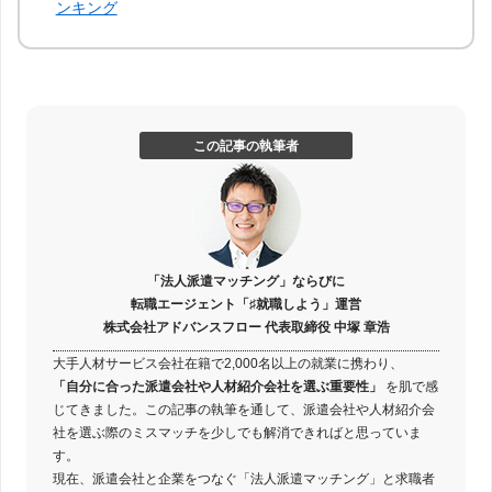
ンキング
関西
大阪
兵庫
京都
滋賀
この記事の執筆者
奈良
和歌山
中国
「法人派遣マッチング」ならびに
転職エージェント「♯就職しよう」運営
株式会社アドバンスフロー 代表取締役 中塚 章浩
広島
岡山
鳥取
島根
大手人材サービス会社在籍で2,000名以上の就業に携わり、
「自分に合った派遣会社や人材紹介会社を選ぶ重要性」
を肌で感
山口
じてきました。この記事の執筆を通して、派遣会社や人材紹介会
社を選ぶ際のミスマッチを少しでも解消できればと思っていま
す。
四国
現在、派遣会社と企業をつなぐ「法人派遣マッチング」と求職者