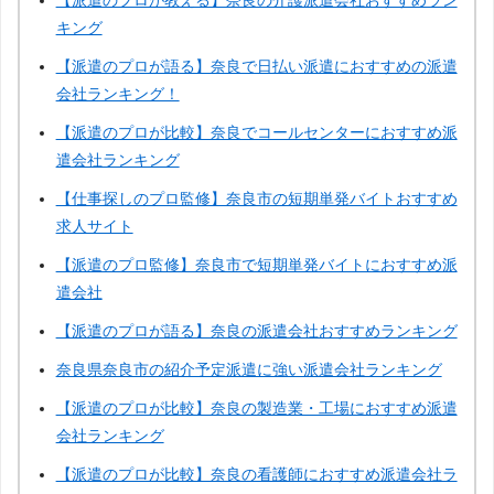
【派遣のプロが教える】奈良の介護派遣会社おすすめラン
神奈川
千葉
埼玉
茨城
キング
【派遣のプロが語る】奈良で日払い派遣におすすめの派遣
群馬
埼玉
会社ランキング！
【派遣のプロが比較】奈良でコールセンターにおすすめ派
遣会社ランキング
北陸・甲信越
【仕事探しのプロ監修】奈良市の短期単発バイトおすすめ
求人サイト
新潟
富山
石川
福井
【派遣のプロ監修】奈良市で短期単発バイトにおすすめ派
遣会社
山梨
長野
【派遣のプロが語る】奈良の派遣会社おすすめランキング
奈良県奈良市の紹介予定派遣に強い派遣会社ランキング
中部
【派遣のプロが比較】奈良の製造業・工場におすすめ派遣
会社ランキング
岐阜
静岡
愛知
三重
【派遣のプロが比較】奈良の看護師におすすめ派遣会社ラ