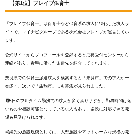
を対象として調査を実施。※ただし、エリア対象外または求人数が0件の場合
【第1位】ブレイブ保育士
は、ランキング対象外としています。
ほいくジョブ
4件
13
調査対象とした求人について
保育のとびら
3件
14
「ブレイブ保育士」は保育士など保育系の求人に特化した求人サ
上記で調査対象とした派遣会社がWEBサイトで公開している求人のうち、「地
域：奈良県」の条件に合致する求人数をカウントしました。
イトで、マイナビグループである株式会社ブレイブが運営してい
スタッフサービス・メディ
2件
15
カル
調査日
ます。
2023年1月調査
公式サイトからプロフィールを登録すると応募受付センターから
連絡があり、希望に沿った派遣先を紹介してくれます。
奈良県での保育士派遣求人を検索すると「奈良市」での求人が一
番多く、次いで「生駒市」にも募集が見られました。
週5日のフルタイム勤務での求人が多くありますが、勤務時間は短
いものや相談可能となっている求人もあり、柔軟に対応できる職
場も見受けられます。
就業先の施設規模としては、大型施設やアットホームな規模の職