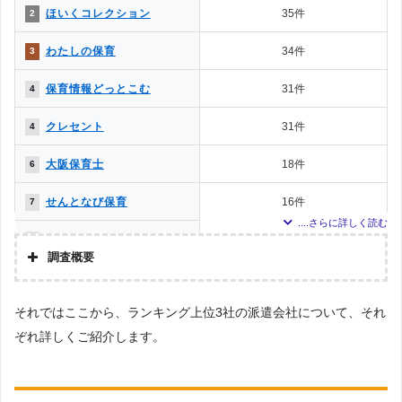
ほいくコレクション
35件
2
わたしの保育
34件
3
保育情報どっとこむ
31件
4
クレセント
31件
4
大阪保育士
18件
6
せんとなび保育
16件
7
ジョブジパング
15件
8
調査概要
ほいく畑
12件
9
調査の企画・集計
それではここから、ランキング上位3社の派遣会社について、それ
株式会社アドバンスフロー
ミラクス保育
12件
9
ぞれ詳しくご紹介します。
調査対象とした派遣会社について
おせわーく保育
9件
11
Googleで「保育士 派遣会社」という検索ワードで検索して掲載していた
「『労働者派遣事業許可』を取得している」企業などを29社、さらにGoogle
介護・保育の求人
5件
12
で「奈良 派遣会社」という検索キーワードで検索して掲載されていた派遣会社