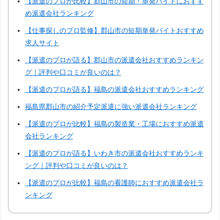
【派遣のプロが比較】郡山市の短期・単発バイトにおすす
三重
滋賀
京都
兵庫
め派遣会社ランキング
【仕事探しのプロ監修】郡山市の短期単発バイトおすすめ
奈良
和歌山
鳥取
島根
求人サイト
【派遣のプロが語る】郡山市の派遣会社おすすめランキン
岡山
山口
徳島
香川
グ｜評判や口コミが良いのは？
【派遣のプロが語る】福島の派遣会社おすすめランキング
愛媛
高知
佐賀
長崎
福島県郡山市の紹介予定派遣に強い派遣会社ランキング
【派遣のプロが比較】福島の製造業・工場におすすめ派遣
熊本
大分
宮崎
鹿児島
会社ランキング
【派遣のプロが語る】いわき市の派遣会社おすすめランキ
沖縄
ング｜評判や口コミが良いのは？
【派遣のプロが比較】福島の看護師におすすめ派遣会社ラ
ンキング