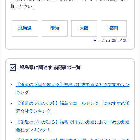
覧ください。
北海道
愛知
大阪
福岡
宮城
新潟
広島
青森
福島県に関連する記事の一覧
岩手
秋田
山形
茨城
【派遣のプロが教える】福島の介護派遣会社おすすめラン
栃木
群馬
埼玉
千葉
キング
【派遣のプロが比較】福島でコールセンターにおすすめ派
神奈川
富山
石川
福井
遣会社ランキング
【派遣のプロが語る】福島で日払い派遣におすすめの派遣
山梨
長野
岐阜
静岡
会社ランキング！