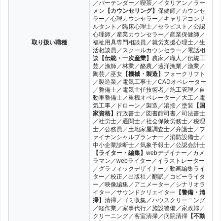
／バーテンダー／喫茶／イタリアン／ラー
メン
【カウンセリング】
保健師／カウンセ
ラー／心理カウンセラー／キャリアコンサ
ルタント／臨床心理士／セラピスト／公認
心理師／産業カウンセラー／産業保健師／
取り扱い職種
福祉用具専門相談員／就労支援心理士／生
活相談員／スクールカウンセラー／電話相
談
【伝統・一次産業】
農家／職人／伝統工
芸／漁師／林業／酪農／遠洋漁業／漁業／
陶芸／巫女
【機械・製造】
フォークリフト
／製造業／電気工事士／CADオペレーター
／整備士／電気主任技術者／施工管理／自
動車整備士／重機オペレーター／大工／電
気工事／ドローン／製造／溶接／塗装
【国
家資格】
行政書士／図書館司書／司法書士
／社労士／通関士／社会保険労務士／税理
士／公務員／土地家屋調査士／弁護士／フ
ァイナンシャルプランナー／消防設備士／
中小企業診断士／気象予報士／公認会計士
【ライター・編集】
webデザイナー／カメ
ラマン／webライター／イラストレーター
／グラフィックデザイナー／動画編集ライ
ター／校正／出版社／翻訳／コピーライタ
ー／映像編集／アニメーター／シナリオラ
イター／サウンドクリエイター
【警備・清
掃】
清掃／ゴミ収集／ハウスクリーニング
／軽作業／家事代行／施設警備／家政婦／
クリーニング／客室清掃／病院清掃
【不動