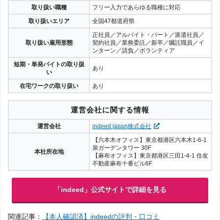
取り扱い職種
フリー入力であらゆる職種に対応
取り扱いエリア
全国47都道府県
正社員／アルバイト・パート／派遣社員／
取り扱い雇用形態
契約社員／業務委託／新卒／嘱託職員／イ
ンターン／請負／ボランティア
短期・単発バイトの取り扱
あり
い
在宅ワークの取り扱い
あり
運営会社に関する情報
運営会社
indeed japan株式会社
【六本木オフィス】東京都港区六本木1-6-1
泉ガーデンタワー 30F
本社所在地
【麻布オフィス】東京都港区三田1-4-1 住友
不動産麻布十番ビル6F
「indeed」公式サイトで詳細を見る
関連記事：
【本人確認済】indeedの評判・口コミ