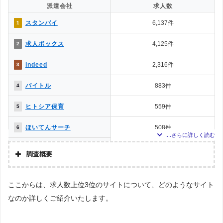
派遣会社
求人数
スタンバイ
6,137件
1
求人ボックス
4,125件
2
indeed
2,316件
3
バイトル
883件
4
ヒトシア保育
559件
5
ほいてんサーチ
508件
6
ハローワークインターネッ
393件
7
トサービス
調査概要
保育士.net
386件
8
調査の企画・集計
ここからは、求人数上位3位のサイトについて、どのようなサイト
保育box
376件
9
株式会社アドバンスフロー
なのか詳しくご紹介いたします。
調査対象とした転職サイト・求人サイトについて
保育士ワーカー
312件
10
Googleで「保育士 求人／保育士 バイト」という検索ワードで検索して掲載さ