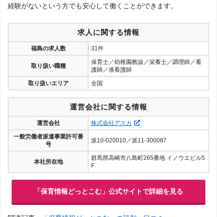
経験がないという方でも安心して働くことができます。
求人に関する情報
福島の求人数
31件
保育士／幼稚園教諭／栄養士／調理師／看
取り扱い職種
護師／准看護師
取り扱いエリア
全国
運営会社に関する情報
運営会社
株式会社アスカ
一般労働者派遣事業許可番
派10-020010／派11-300087
号
群馬県高崎市八島町265番地 イノウエビル5
本社所在地
F
「保育情報どっとこむ」公式サイトで詳細を見る