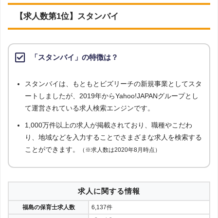
れていた転職サイト・求人サイトのうち、求人数検索が可能な52の転職サイ
ジョブメドレー
264件
11
【求人数第1位】スタンバイ
ト・求人サイトを対象としています。（※一部対象地域の求人取り扱いがない
求人サイトも含まれる場合がございます。ご了承ください。）
ジョブデポ保育士
238件
12
調査対象とした求人について
グッピー
235件
13
上記で調査対象とした転職サイト・求人サイトのうち、「条件：保育士」「地
「スタンバイ」の特徴は？
域：福島県」の条件に合致する求人数をカウントしました。
保育士求人ナビ
206件
14
調査日
スタンバイは、もともとビズリーチの新規事業としてスタ
2023年1月調査
保育求人ガイド
138件
15
ートしましたが、2019年からYahoo!JAPANグループとし
て運営されている求人検索エンジンです。
ベスト保育
96件
16
1,000万件以上の求人が掲載されており、職種やこだわ
イーアイデム
91件
17
り、地域などを入力することでさまざまな求人を検索する
ことができます。
（※求人数は2020年8月時点）
保育士サポート.com
63件
18
マイナビ保育士
53件
19
求人に関する情報
ユメックスネット
24件
20
福島の保育士求人数
6,137件
保育Fine!
14件
21