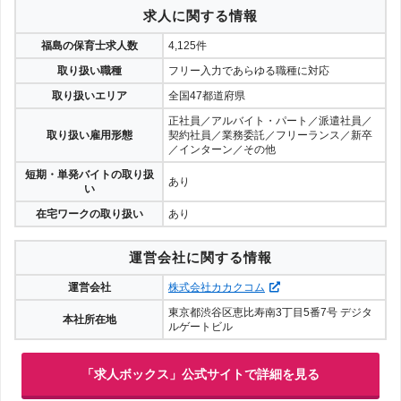
求人に関する情報
福島の保育士求人数
4,125件
取り扱い職種
フリー入力であらゆる職種に対応
取り扱いエリア
全国47都道府県
正社員／アルバイト・パート／派遣社員／
取り扱い雇用形態
契約社員／業務委託／フリーランス／新卒
／インターン／その他
短期・単発バイトの取り扱
あり
い
在宅ワークの取り扱い
あり
運営会社に関する情報
運営会社
株式会社カカクコム
東京都渋谷区恵比寿南3丁目5番7号 デジタ
本社所在地
ルゲートビル
「求人ボックス」公式サイトで詳細を見る