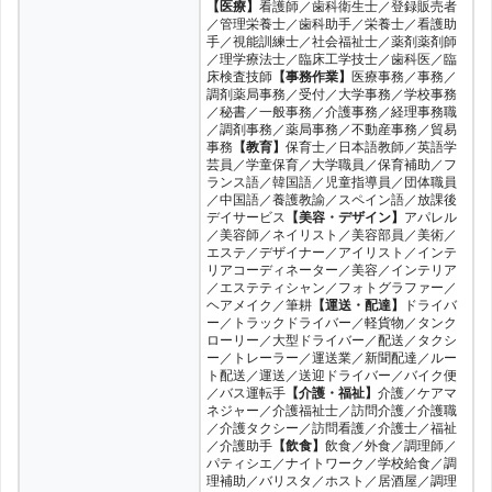
【医療】
看護師／歯科衛生士／登録販売者
／管理栄養士／歯科助手／栄養士／看護助
エン転職
8件
22
手／視能訓練士／社会福祉士／薬剤薬剤師
／理学療法士／臨床工学技士／歯科医／臨
床検査技師
【事務作業】
医療事務／事務／
日本保育士求人サイト
6件
23
調剤薬局事務／受付／大学事務／学校事務
／秘書／一般事務／介護事務／経理事務職
タウンワーク
5件
24
／調剤事務／薬局事務／不動産事務／貿易
事務
【教育】
保育士／日本語教師／英語学
芸員／学童保育／大学職員／保育補助／フ
保育士人材バンク
4件
25
ランス語／韓国語／児童指導員／団体職員
／中国語／養護教諭／スペイン語／放課後
デイサービス
【美容・デザイン】
アパレル
ゆめほいくプラス
3件
26
／美容師／ネイリスト／美容部員／美術／
エステ／デザイナー／アイリスト／インテ
ゆめほいくプラス
3件
26
リアコーディネーター／美容／インテリア
／エステティシャン／フォトグラファー／
ヘアメイク／筆耕
【運送・配達】
ドライバ
リクナビNEXT
2件
28
ー／トラックドライバー／軽貨物／タンク
ローリー／大型ドライバー／配送／タクシ
リクルートエージェント
1件
ー／トレーラー／運送業／新聞配達／ルー
29
ト配送／運送／送迎ドライバー／バイク便
／バス運転手
【介護・福祉】
介護／ケアマ
ネジャー／介護福祉士／訪問介護／介護職
／介護タクシー／訪問看護／介護士／福祉
／介護助手
【飲食】
飲食／外食／調理師／
パティシエ／ナイトワーク／学校給食／調
理補助／バリスタ／ホスト／居酒屋／調理