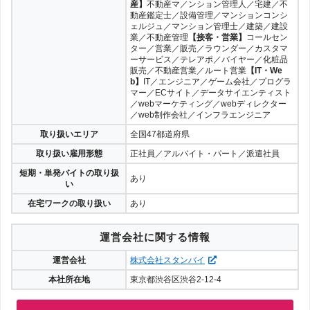
産】
不動産マ／ンション管理人／宅建／不
動産鑑定士／設備管理／マンションコンシ
ェルジュ／マンション管理士／建築／建設
業／不動産管理
【接客・営業】
コールセン
ター／営業／販売／ラウンダー／カスタマ
ーサービス／テレアポ／バイヤー／化粧品
販売／不動産営業／ルート営業
【IT・We
b】
IT／エンジニア／ゲーム会社／プログラ
マー／ECサイト／データサイエンティスト
／webマーケティング／webディレクター
／web制作会社／インフラエンジニア
取り扱いエリア
全国47都道府県
取り扱い雇用形態
正社員／アルバイト・パート／派遣社員
短期・単発バイトの取り扱
あり
い
在宅ワークの取り扱い
あり
運営会社に関する情報
運営会社
株式会社スタンバイ
本社所在地
東京都渋谷区渋谷2-12-4