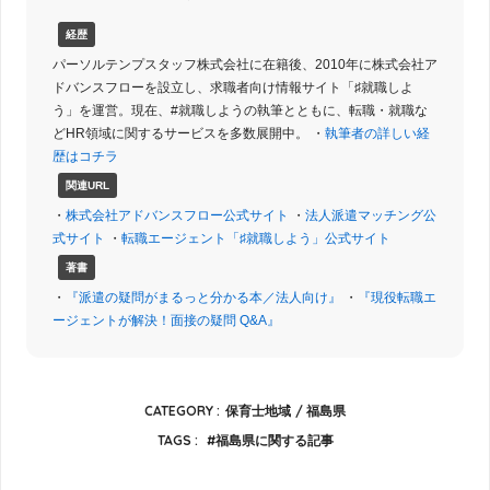
経歴
パーソルテンプスタッフ株式会社に在籍後、2010年に株式会社ア
ドバンスフローを設立し、求職者向け情報サイト「♯就職しよ
う」を運営。現在、#就職しようの執筆とともに、転職・就職な
どHR領域に関するサービスを多数展開中。 ・
執筆者の詳しい経
歴はコチラ
関連URL
・
株式会社アドバンスフロー公式サイト
・
法人派遣マッチング公
式サイト
・
転職エージェント「♯就職しよう」公式サイト
著書
・
『派遣の疑問がまるっと分かる本／法人向け』
・
『現役転職エ
ージェントが解決！面接の疑問 Q&A』
CATEGORY :
保育士地域
福島県
TAGS :
福島県に関する記事