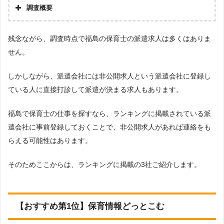
調査概要
調査の企画・集計
残念ながら、調査時点で福島の保育士の派遣求人は多くはありま
株式会社アドバンスフロー
せん。
調査対象とした派遣会社について
Googleで「保育士 派遣会社」という検索ワードで検索して掲載していた
「『労働者派遣事業許可』を取得している」企業などを29社、さらにGoogle
しかしながら、派遣会社には非公開求人という派遣会社に登録し
で「福島 派遣会社」という検索キーワードで検索して掲載されていた派遣会社
ている人に直接打診して派遣が決まる求人もあります。
を対象として調査を実施。※ただし、エリア対象外または求人数が0件の場合
は、ランキング対象外としています。
福島で保育士の仕事を探すなら、ランキングに掲載されている派
調査対象とした求人について
遣会社に事前登録しておくことで、非公開求人があれば連絡をも
上記で調査対象とした派遣会社がWEBサイトで公開している求人のうち、「地
域：福島県」の条件に合致する求人数をカウントしました。
らえる可能性はあります。
調査日
2023年1月調査
そのためここからは、ランキングに掲載の3社ご紹介します。
【おすすめ第1位】保育情報どっとこむ