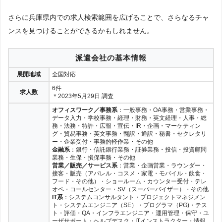
さらに兵庫県内での求人検索範囲を広げることで、さらなるチャ
ンスを見つけることができるかもしれません。
派遣会社の基本情報
展開地域
全国対応
6件
求人数
＊2023年5月29日 調査
オフィスワーク／事務系
：一般事務・OA事務・営業事務・
データ入力・学校事務・経理・財務・英文経理・人事・総
務・法務・特許・広報・宣伝・IR・企画・マーケティン
グ・貿易事務・英文事務・翻訳・通訳・秘書・セクレタリ
ー・企業受付・事務的軽作業・その他
金融系
：銀行・信託銀行業務・証券業務・投信・投資顧問
業務・生保・損保事務・その他
営業／販売／サービス系
：営業・企画営業・ラウンダー・
接客・販売（アパレル・コスメ・家電・モバイル・飲食・
フード・その他）・ショールーム・カウンター受付・テレ
オペ・コールセンター・SV（スーパーバイザー）・その他
IT系
：システムコンサルタント・プロジェクトマネジメン
ト・システムエンジニア（SE）・プログラマ（PG)・テス
ト・評価・QA・インフラエンジニア・運用管理・保守・ユ
ーザサポート・ヘルプデスク・ITインストラクター・情報