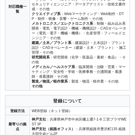
セキュリティエンジニア・データアナリスト・技術文書作
対応職種一
成・その他
覧
クリエイティブ系
：Webマーケティング・Web制作・DT
P・制作・映像・音響・ゲーム制作・その他
メカトロニクス／エレクトロニクス系
：制御・組み込み系
開発・電気・電子設計・機械・機構設計・CADオペレータ
ー（電気・電子・機械・機構）・生産管理・フィールドエ
ンジニア・その他
建築／土木／プラント系
：建築設計・土木設計・プラント
設計・CADオペレーター（建築・土木・プラント）・施工
管理・その他
研究開発系
：研究開発（化学・医薬品・素材・食品）・そ
の他
メディカル／ヘルスケア系
：臨床開発・治験・営業・マー
ケティング・安全性・学術・医療事務・介護関連・看護
師・准看護師・その他
製造／物流／軽作業系
：製造・物流・軽作業・その他
その他
登録について
登録方法
WEB登録（ネット登録）
神戸支社
：兵庫県神戸市中央区磯上通7-1-8 三宮プラザWE
最寄りの拠
ST 3F
点
神戸支社（姫路オフィス）
：兵庫県姫路市豊沢町135 姫路
大同生命ビル2F