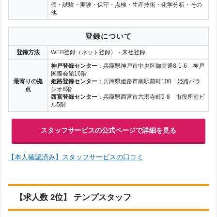
価・試験・実験・保守・点検・生産技術・化学分析・その
他
登録について
登録方法
WEB登録（ネット登録）・来社登録
神戸登録センター
：兵庫県神戸市中央区御幸通8-1-6 神戸
国際会館16階
最寄りの拠
姫路登録センター
：兵庫県姫路市南駅前町100 姫路パラ
点
シオ8階
西宮登録センター
：兵庫県西宮市六湛寺町9-8 市役所前ビ
ル5階
スタッフサービスの公式ページで詳細を見る
【本人確認済み】スタッフサービスの口コミ
【求人数 2位】 テンプスタッフ