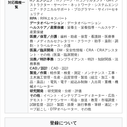
IT／エンジニア
：ITクラーク・ITコンサルタント・OAイン
対応職種一
ストラクター・サーバー・ネットワーク・システムエンジ
覧
ニア・テクニカルサポート・プログラマー・サイバーセキ
ュリティ
RPA
：RPAエキスパート
データオペレーション
：データオペレーション
ヘルスケア／産業保健
：栄養士・栄養指導・ヘルスケア・
産業保健
医療／保育／介護
：歯科・助産・保育・看護師・医療事
務・メディカルセクレタリー・クラーク・助手・薬剤・調
剤・トラベルナース・介護
医薬／臨床開発
：DM・安全性情報・CRA・CRAアシスタ
ント・その他（医薬・臨床開発）
法務／特許事務
：コンプライアンス・特許・知財関係・法
務事務
CAD／設計
：CAD・設計
製造／作業
：軽作業・検査・測定・メンテナンス・工事・
土木施工管理・生産・品質管理・製造（組立・加工・食
品・薬品）・電気・電子・組込み制御・入出荷・重機・機
械オペレーター
研究開発
：研究開発・分析・評価
その他
：イベント・インテリアコーディネーター・広告・
デモスト・アナウンサー・司会・放送・教育・市場調査・
試験監督・設計・製図・添乗・旅行事務・筆耕・速記・テ
ープ起こし・DTPオペレーター、その他
登録について