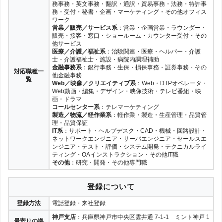
務事務・英文事務・翻訳・通訳・貿易事務・法務・特許事
務・受付・秘書・企画・マーケティング・その他オフィス
ワーク
営業／販売／サービス系
：営業・企画営業・ラウンダー・
販売・接客・窓口・ショールーム・カウンター受付・その
他サービス
医療／介護／福祉系
：治験関連・医療・ヘルパー・介護
士・介護福祉士・施設・病院内調理補助
金融事務系
：銀行事務・生保・損保事務・証券事務・その
対応職種一
他金融事務
覧
Web／映像／クリエイティブ系
：Web・DTPオペレータ・
Web動画・編集・デザイン・映像技術・テレビ番組・映
画・ドラマ
コールセンター系
：テレマーケティング
製造／物流／軽作業系
：軽作業・製造・生産管理・品質管
理・品質保証
IT系
：サポート・ヘルプデスク・CAD・機械・回路設計・
ネットワークエンジニア・サーバエンジニア・セールスエ
ンジニア・テスト・評価・システム開発・テクニカルライ
ティング・OAインストラクション・その他IT職
その他
：研究・開発・その他専門職
登録について
登録方法
電話登録・来社登録
神戸支店
：兵庫県神戸市中央区雲井通 7-1-1 ミント神戸 1
最寄りの拠