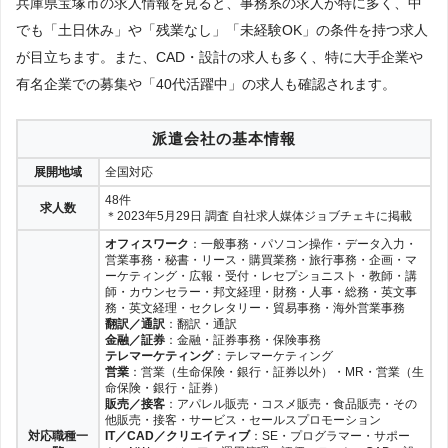
兵庫県宝塚市の求人情報を見ると、事務系の求人が特に多く、中
でも「土日休み」や「残業なし」「未経験OK」の条件を持つ求人
が目立ちます。また、CAD・設計の求人も多く、特に大手企業や
有名企業での募集や「40代活躍中」の求人も確認されます。
派遣会社の基本情報
展開地域
全国対応
48件
求人数
＊2023年5月29日 調査 自社求人媒体ジョブチェキに掲載
オフィスワーク
：一般事務・パソコン操作・データ入力・
営業事務・秘書・リース・購買業務・旅行事務・企画・マ
ーケティング・広報・受付・レセプショニスト・教師・講
師・カウンセラー・邦文経理・財務・人事・総務・英文事
務・英文経理・セクレタリー・貿易事務・海外営業事務
翻訳／通訳
：翻訳・通訳
金融／証券
：金融・証券事務・保険事務
テレマーケティング
：テレマーケティング
営業
：営業（生命保険・銀行・証券以外）・MR・営業（生
命保険・銀行・証券）
販売／接客
：アパレル販売・コスメ販売・食品販売・その
他販売・接客・サービス・セールスプロモーション
対応職種一
IT／CAD／クリエイティブ
：SE・プログラマー・サポー