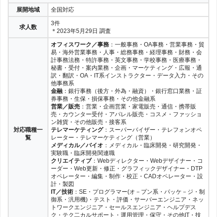
展開地域
全国対応
3件
求人数
＊2023年5月29日 調査
オフィスワーク／事務
：一般事務・OA事務・営業事務・貿
易・海外営業事務・人事・総務事務・経理事務・財務・会
計事務法務・特許事務・英文事務・学校事務・医療事務・
秘書・受付・案内業務・企画・マーケティング・広報・通
訳・翻訳・OA・IT系インストラクター・データ入力・その
他事務系
金融
：銀行事務（後方・外為・融資）・銀行窓口業務・証
券事務・生保・損保事務・その他金融系
営業／販売
：営業・企画営業・家電販売・通信・携帯販
売・カウンター受付・アパレル販売・コスメ・ファッショ
ン雑貨・その他販売・接客系
対応職種一
テレマーケティング
：スーパーバイザー・テレフォンオペ
覧
レーター・テレマーケティング（営業）
メディカル／バイオ
：メディカル・臨床開発・研究開発・
実験職・臨床開発関連職
クリエイティブ
：Webディレクター・Webデザイナー・コ
ーダー・Web更新・修正・グラフィックデザイナー・DTP
オペレーター・編集・制作・校正・CADオペレーター・設
計・製図
IT／技術
：SE・プログラマー(オ－プン系・パッケ－ジ・制
御系・汎用機)・テスト・評価・サーバーエンジニア・ネッ
トワークエンジニア・セールスエンジニア・ヘルプデス
ク・テク二カルサポート・運用管理・保守・その他IT・技