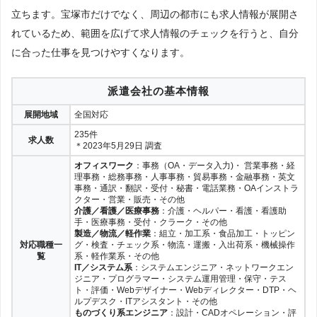
立ちます。宝塚市だけでなく、周辺の都市にも求人情報が展開さ
れているため、範囲を広げて求人情報のチェックを行うと、自分
に合った仕事を見つけやすくなります。
派遣会社の基本情報
展開地域
全国対応
235件
求人数
＊2023年5月29日 調査
オフィスワーク
：事務（OA・データ入力)・ 営業事務・経
理事務・総務事務・人事事務・貿易事務・金融事務・英文
事務・通訳・翻訳・受付・秘書・電話業務・OAインストラ
クター・営業・販売・その他
介護／看護／医療事務
：介護・ヘルパー・看護・看護助
手・医療事務・受付・クラーク・その他
製造／物流／軽作業
：組立・加工系・食品加工・トッピン
対応職種一
グ・検査・チェック系・物流・運搬・入出荷系・機械操作
覧
系・軽作業系・その他
IT／システム系
：システムエンジニア・ネットワークエン
ジニア・プログラマー・システム運用管理・保守・テス
ト・評価・Webデザイナー・Webディレクター・DTP・ヘ
ルプデスク・ITアシスタント・その他
ものづくり系エンジニア
：設計・CADオペレーション・評