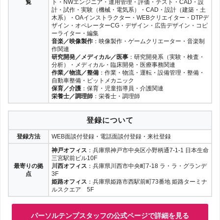
覧
ト・NWエンジニア・運用管理・評価・テスト・CAD・設
計・試作・実験（機械・電気系）・CAD・設計（建築・土
木系）・OAインストラクター・WEBクリエイター・DTPデ
ザイン・オペレーターCG・デザイン・広告デザイン・コピ
ーライター・編集
音楽／映像製作
：映像製作・ゲームクリエーター・音楽制
作関連
研究開発／メディカル／医事
：研究開発系（実験・検査・
分析）・メディカル・臨床開発・医療事務関連
作業／物流／整備
：作業・物流・運転・設備管理・整備・
自動車整備・ピットメカニック
保育／介護
：保育・児童指導員・介護関連
栄養士／調理師
：栄養士・調理師
登録について
登録方法
WEB面談付登録・電話面談付登録・来社登録
神戸オフィス
：兵庫県神戸市中央区小野柄通7-1-1 日本生命
三宮駅前ビル10F
最寄りの拠
川西オフィス
：兵庫県川西市中央町7-18 ラ・ラ・グランデ
点
3F
姫路オフィス
：兵庫県姫路市西駅前町73番地 姫路ターミナ
ルスクエア 5F
パーソルテンプスタッフの公式ページで詳細を見る