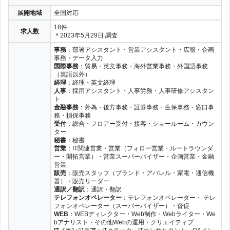
展開地域
全国対応
18件
求人数
＊2023年5月29日 調査
事務
：部署アシスタント・営業アシスタント・広報・企画
事務・データ入力
国際事務
：貿易・英文事務・海外営業事務・外国語事務
（英語以外）
経理
：経理・英文経理
人事
：採用アシスタント・人事労務・人事研修アシスタン
ト
金融事務
：外為・後方事務・証券事務・生保事務・窓口事
務・損保事務
受付
：総合・フロアー受付・接客・ショールーム・カウン
ター
秘書
：秘書
営業
：IT関連営業・営業（フォロー営業・ルートラウンダ
ー・開拓営業）・営業スーパーバイザー・企画営業・金融
営業
販売
：販売スタッフ（ブランド・アパレル・家電・通信機
器）・販売リーダー
通訳／翻訳
：通訳・翻訳
テレフォンオペレーター
：テレフォンオペレーター・ テレ
フォンオペレーター（スーパーバイザー）・督促
WEB
：WEBディレクター・Web制作・Webライター・We
bアナリスト・その他Webの運用・クリエイティブ