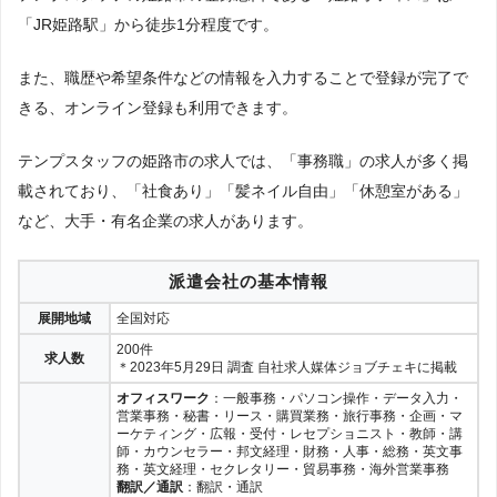
「JR姫路駅」から徒歩1分程度です。
また、職歴や希望条件などの情報を入力することで登録が完了で
きる、オンライン登録も利用できます。
テンプスタッフの姫路市の求人では、「事務職」の求人が多く掲
載されており、「社食あり」「髪ネイル自由」「休憩室がある」
など、大手・有名企業の求人があります。
派遣会社の基本情報
展開地域
全国対応
200件
求人数
＊2023年5月29日 調査 自社求人媒体ジョブチェキに掲載
オフィスワーク
：一般事務・パソコン操作・データ入力・
営業事務・秘書・リース・購買業務・旅行事務・企画・マ
ーケティング・広報・受付・レセプショニスト・教師・講
師・カウンセラー・邦文経理・財務・人事・総務・英文事
務・英文経理・セクレタリー・貿易事務・海外営業事務
翻訳／通訳
：翻訳・通訳