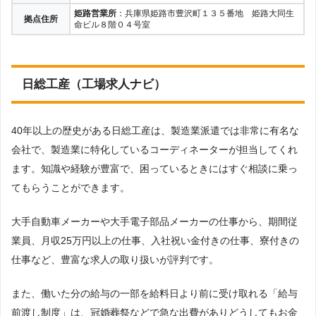
姫路営業所
：兵庫県姫路市豊沢町１３５番地 姫路大同生
拠点住所
命ビル８階０４号室
日総工産（工場求人ナビ）
40年以上の歴史がある日総工産は、製造業派遣では非常に有名な
会社で、製造業に特化しているコーディネーターが担当してくれ
ます。知識や経験が豊富で、困っているときにはすぐ相談に乗っ
てもらうことができます。
大手自動車メーカーや大手電子部品メーカーの仕事から、期間従
業員、月収25万円以上の仕事、入社祝い金付きの仕事、寮付きの
仕事など、豊富な求人の取り扱いが評判です。
また、働いた分の給与の一部を給料日より前に受け取れる「給与
前渡し制度」は、冠婚葬祭などで急な出費がありどうしてもお金