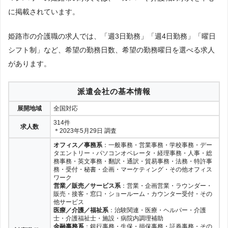
に掲載されています。
姫路市の介護職の求人では、「週3日勤務」「週4日勤務」「曜日
シフト制」など、希望の勤務日数、希望の勤務曜日を選べる求人
があります。
派遣会社の基本情報
展開地域
全国対応
314件
求人数
＊2023年5月29日 調査
オフィス／事務系
：一般事務・営業事務・学校事務・デー
タエントリー・パソコンオペレータ・経理事務・人事・総
務事務・英文事務・翻訳・通訳・貿易事務・法務・特許事
務・受付・秘書・企画・マーケティング・その他オフィス
ワーク
営業／販売／サービス系
：営業・企画営業・ラウンダー・
販売・接客・窓口・ショールーム・カウンター受付・その
他サービス
医療／介護／福祉系
：治験関連・医療・ヘルパー・介護
士・介護福祉士・施設・病院内調理補助
金融事務系
：銀行事務・生保・損保事務・証券事務・その