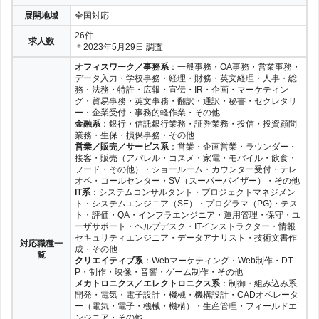
展開地域
全国対応
26件
求人数
＊2023年5月29日 調査
オフィスワーク／事務系
：一般事務・OA事務・営業事務・
データ入力・学校事務・経理・財務・英文経理・人事・総
務・法務・特許・広報・宣伝・IR・企画・マーケティン
グ・貿易事務・英文事務・翻訳・通訳・秘書・セクレタリ
ー・企業受付・事務的軽作業・その他
金融系
：銀行・信託銀行業務・証券業務・投信・投資顧問
業務・生保・損保事務・その他
営業／販売／サービス系
：営業・企画営業・ラウンダー・
接客・販売（アパレル・コスメ・家電・モバイル・飲食・
フード・その他）・ショールーム・カウンター受付・テレ
オペ・コールセンター・SV（スーパーバイザー）・その他
IT系
：システムコンサルタント・プロジェクトマネジメン
ト・システムエンジニア（SE）・プログラマ（PG)・テス
ト・評価・QA・インフラエンジニア・運用管理・保守・ユ
ーザサポート・ヘルプデスク・ITインストラクター・情報
セキュリティエンジニア・データアナリスト・技術文書作
対応職種一
成・その他
覧
クリエイティブ系
：Webマーケティング・Web制作・DT
P・制作・映像・音響・ゲーム制作・その他
メカトロニクス／エレクトロニクス系
：制御・組み込み系
開発・電気・電子設計・機械・機構設計・CADオペレータ
ー（電気・電子・機械・機構）・生産管理・フィールドエ
ンジニア・その他