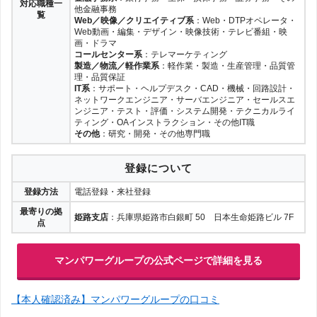
対応職種一
他金融事務
覧
Web／映像／クリエイティブ系
：Web・DTPオペレータ・
Web動画・編集・デザイン・映像技術・テレビ番組・映
画・ドラマ
コールセンター系
：テレマーケティング
製造／物流／軽作業系
：軽作業・製造・生産管理・品質管
理・品質保証
IT系
：サポート・ヘルプデスク・CAD・機械・回路設計・
ネットワークエンジニア・サーバエンジニア・セールスエ
ンジニア・テスト・評価・システム開発・テクニカルライ
ティング・OAインストラクション・その他IT職
その他
：研究・開発・その他専門職
登録について
登録方法
電話登録・来社登録
最寄りの拠
姫路支店
：兵庫県姫路市白銀町 50 日本生命姫路ビル 7F
点
マンパワーグループの公式ページで詳細を見る
【本人確認済み】マンパワーグループの口コミ