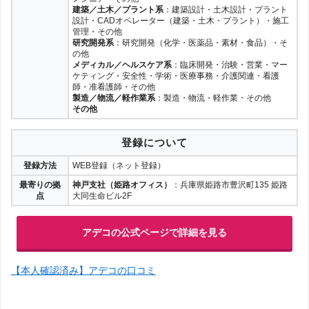
建築／土木／プラント系
：建築設計・土木設計・プラント
設計・CADオペレーター（建築・土木・プラント）・施工
管理・その他
研究開発系
：研究開発（化学・医薬品・素材・食品）・そ
の他
メディカル／ヘルスケア系
：臨床開発・治験・営業・マー
ケティング・安全性・学術・医療事務・介護関連・看護
師・准看護師・その他
製造／物流／軽作業系
：製造・物流・軽作業・その他
その他
登録について
登録方法
WEB登録（ネット登録）
最寄りの拠
神戸支社（姫路オフィス）
：兵庫県姫路市豊沢町135 姫路
点
大同生命ビル2F
アデコの公式ページで詳細を見る
【本人確認済み】アデコの口コミ