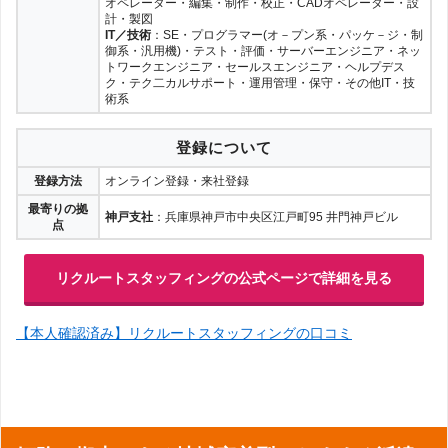
オペレーター・編集・制作・校正・CADオペレーター・設
計・製図
IT／技術
：SE・プログラマー(オ－プン系・パッケ－ジ・制
御系・汎用機)・テスト・評価・サーバーエンジニア・ネッ
トワークエンジニア・セールスエンジニア・ヘルプデス
ク・テク二カルサポート・運用管理・保守・その他IT・技
術系
登録について
登録方法
オンライン登録・来社登録
最寄りの拠
神戸支社
：兵庫県神戸市中央区江戸町95 井門神戸ビル
点
リクルートスタッフィングの公式ページで詳細を見る
【本人確認済み】リクルートスタッフィングの口コミ