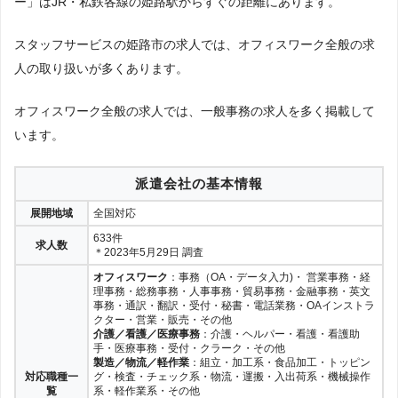
ー」はJR・私鉄各線の姫路駅からすぐの距離にあります。
スタッフサービスの姫路市の求人では、オフィスワーク全般の求
人の取り扱いが多くあります。
オフィスワーク全般の求人では、一般事務の求人を多く掲載して
います。
派遣会社の基本情報
展開地域
全国対応
633件
求人数
＊2023年5月29日 調査
オフィスワーク
：事務（OA・データ入力)・ 営業事務・経
理事務・総務事務・人事事務・貿易事務・金融事務・英文
事務・通訳・翻訳・受付・秘書・電話業務・OAインストラ
クター・営業・販売・その他
介護／看護／医療事務
：介護・ヘルパー・看護・看護助
手・医療事務・受付・クラーク・その他
製造／物流／軽作業
：組立・加工系・食品加工・トッピン
対応職種一
グ・検査・チェック系・物流・運搬・入出荷系・機械操作
覧
系・軽作業系・その他