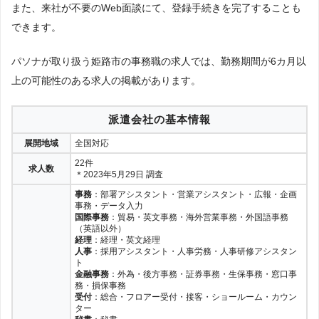
また、来社が不要のWeb面談にて、登録手続きを完了することも
できます。
パソナが取り扱う姫路市の事務職の求人では、勤務期間が6カ月以
上の可能性のある求人の掲載があります。
派遣会社の基本情報
展開地域
全国対応
22件
求人数
＊2023年5月29日 調査
事務
：部署アシスタント・営業アシスタント・広報・企画
事務・データ入力
国際事務
：貿易・英文事務・海外営業事務・外国語事務
（英語以外）
経理
：経理・英文経理
人事
：採用アシスタント・人事労務・人事研修アシスタン
ト
金融事務
：外為・後方事務・証券事務・生保事務・窓口事
務・損保事務
受付
：総合・フロアー受付・接客・ショールーム・カウン
ター