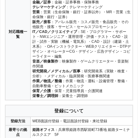
金融／証券
：金融・証券事務・保険事務
テレマーケティング
：テレマーケティング
営業
：営業（生命保険・銀行・証券以外）・MR・営業（生
命保険・銀行・証券）
販売／接客
：アパレル販売・コスメ販売・食品販売・その
他販売・接客・サービス・セールスプロモーション
対応職種一
IT／CAD／クリエイティブ
：SE・プログラマー・サポー
覧
ト・NWエンジニア・運用管理・評価・テスト・CAD・設
計・試作・実験（機械・電気系）・CAD・設計（建築・土
木系）・OAインストラクター・WEBクリエイター・DTPデ
ザイン・オペレーターCG・デザイン・広告デザイン・コピ
ーライター・編集
音楽／映像製作
：映像製作・ゲームクリエーター・音楽制
作関連
研究開発／メディカル／医事
：研究開発系（実験・検査・
分析）・メディカル・臨床開発・医療事務関連
作業／物流／整備
：作業・物流・運転・設備管理・整備・
自動車整備・ピットメカニック
保育／介護
：保育・児童指導員・介護関連
栄養士／調理師
：栄養士・調理師
登録について
登録方法
WEB面談付登録・電話面談付登録・来社登録
最寄りの拠
姫路オフィス
：兵庫県姫路市西駅前町73番地 姫路ターミナ
点
ルスクエア 5F