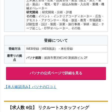
土木施工管理・生産・品質管理・製造（組立・加工・食
品・薬品）・電気・電子・組込み制御・入出荷・重機・機
械オペレーター
研究開発
：研究開発・分析・評価
その他
：イベント・インテリアコーディネーター・広告・
デモスト・アナウンサー・司会・放送・教育・市場調査・
試験監督・設計・製図・添乗・旅行事務・筆耕・速記・テ
ープ起こし・DTPオペレーター、その他
登録について
登録方法
WEB登録（WEB面談）・来社登録
最寄りの拠
パソナ姫路
：姫路市豊沢町140 新姫路ビル 2F
点
パソナの公式ページで詳細を見る
【本人確認済み】パソナの口コミ
【求人数 6位】 リクルートスタッフィング