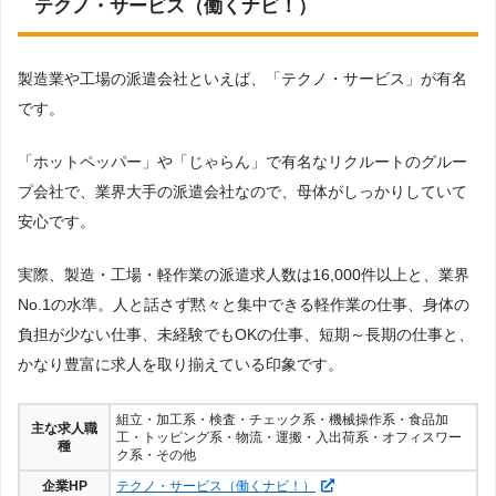
テクノ・サービス（働くナビ！）
製造業や工場の派遣会社といえば、「テクノ・サービス」が有名
です。
「ホットペッパー」や「じゃらん」で有名なリクルートのグルー
プ会社で、業界大手の派遣会社なので、母体がしっかりしていて
安心です。
実際、製造・工場・軽作業の派遣求人数は16,000件以上と、業界
No.1の水準。人と話さず黙々と集中できる軽作業の仕事、身体の
負担が少ない仕事、未経験でもOKの仕事、短期～長期の仕事と、
かなり豊富に求人を取り揃えている印象です。
組立・加工系・検査・チェック系・機械操作系・食品加
主な求人職
工・トッピング系・物流・運搬・入出荷系・オフィスワー
種
ク系・その他
企業HP
テクノ・サービス（働くナビ！）