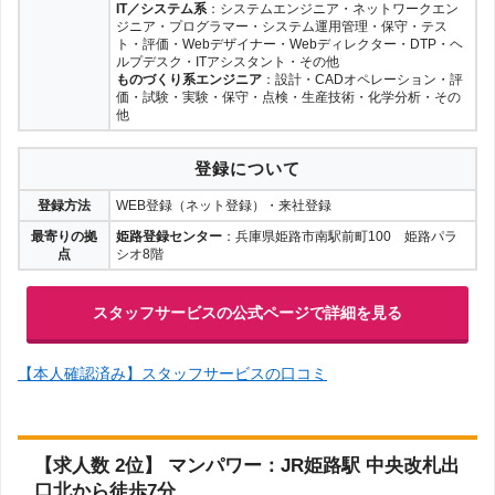
IT／システム系
：システムエンジニア・ネットワークエン
ジニア・プログラマー・システム運用管理・保守・テス
ト・評価・Webデザイナー・Webディレクター・DTP・ヘ
ルプデスク・ITアシスタント・その他
ものづくり系エンジニア
：設計・CADオペレーション・評
価・試験・実験・保守・点検・生産技術・化学分析・その
他
登録について
登録方法
WEB登録（ネット登録）・来社登録
最寄りの拠
姫路登録センター
：兵庫県姫路市南駅前町100 姫路パラ
点
シオ8階
スタッフサービスの公式ページで詳細を見る
【本人確認済み】スタッフサービスの口コミ
【求人数 2位】 マンパワー：JR姫路駅 中央改札出
口北から徒歩7分