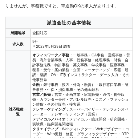
りませんが、事務職ですと、車通勤OKの求人があります。
派遣会社の基本情報
展開地域
全国対応
9件
求人数
＊2023年5月29日 調査
オフィスワーク／事務
：一般事務・OA事務・営業事務・貿
易・海外営業事務・人事・総務事務・経理事務・財務・会
計事務法務・特許事務・英文事務・学校事務・医療事務・
秘書・受付・案内業務・企画・マーケティング・広報・通
訳・翻訳・OA・IT系インストラクター・データ入力・その
他事務系
金融
：銀行事務（後方・外為・融資）・銀行窓口業務・証
券事務・生保・損保事務・その他金融系
営業／販売
：営業・企画営業・家電販売・通信・携帯販
売・カウンター受付・アパレル販売・コスメ・ファッショ
ン雑貨・その他販売・接客系
対応職種一
テレマーケティング
：スーパーバイザー・テレフォンオペ
覧
レーター・テレマーケティング（営業）
メディカル／バイオ
：メディカル・臨床開発・研究開発・
実験職・臨床開発関連職
クリエイティブ
：Webディレクター・Webデザイナー・コ
ーダー・Web更新・修正・グラフィックデザイナー・DTP