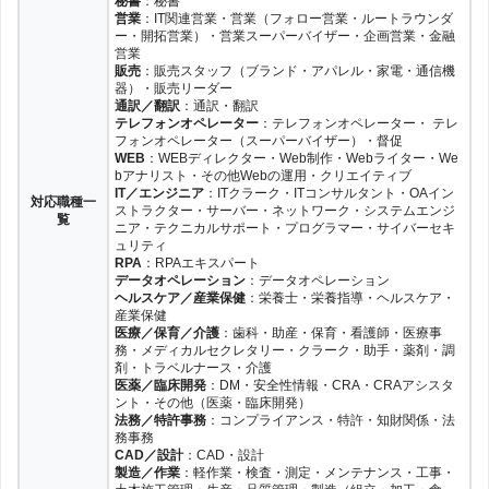
秘書
：秘書
営業
：IT関連営業・営業（フォロー営業・ルートラウンダ
ー・開拓営業）・営業スーパーバイザー・企画営業・金融
営業
販売
：販売スタッフ（ブランド・アパレル・家電・通信機
器）・販売リーダー
通訳／翻訳
：通訳・翻訳
テレフォンオペレーター
：テレフォンオペレーター・ テレ
フォンオペレーター（スーパーバイザー）・督促
WEB
：WEBディレクター・Web制作・Webライター・We
bアナリスト・その他Webの運用・クリエイティブ
IT／エンジニア
：ITクラーク・ITコンサルタント・OAイン
対応職種一
ストラクター・サーバー・ネットワーク・システムエンジ
覧
ニア・テクニカルサポート・プログラマー・サイバーセキ
ュリティ
RPA
：RPAエキスパート
データオペレーション
：データオペレーション
ヘルスケア／産業保健
：栄養士・栄養指導・ヘルスケア・
産業保健
医療／保育／介護
：歯科・助産・保育・看護師・医療事
務・メディカルセクレタリー・クラーク・助手・薬剤・調
剤・トラベルナース・介護
医薬／臨床開発
：DM・安全性情報・CRA・CRAアシスタ
ント・その他（医薬・臨床開発）
法務／特許事務
：コンプライアンス・特許・知財関係・法
務事務
CAD／設計
：CAD・設計
製造／作業
：軽作業・検査・測定・メンテナンス・工事・