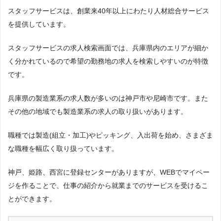
スタッフサービスは、創業来40年以上にわたり人材総合サービス
上記で調査対象とした派遣会社がWEBサイトで公開している求人のうち、「条
ジョブジョバ
41件
13
件：製造業・工場」「地域：兵庫県」の条件に合致する求人数をカウントしま
を提供しています。
した。
マンパワー
35件
14
調査日
スタッフサービスの求人検索画面では、兵庫県内のエリアが細か
パソナ
29件
15
2023年1月調査
く分かれているので希望の勤務地の求人を検索しやすいのが特徴
です。
株式会社日本エルフ
26件
16
クルース
24件
17
兵庫県の製造業系の求人数が多いのは神戸市や尼崎市です。また
その他の地域でも製造業系の求人の取り扱いがあります。
アデコ
24件
17
職種では製造(組立・加工)やピッキング、入出荷を始め、さまざま
日総工産
19件
19
な職種を幅広く取り扱っています。
リクルートスタッフィング
16件
20
神戸、姫路、西宮に登録センターがありますが、WEBでマイペー
株式会社アソウ・ヒューマ
14件
21
ニーセンター
ジを作ることで、仕事の紹介から就業までのサービスを受けるこ
とができます。
ＳＧフィルダー
12件
22
キャリアトラスト
11件
23