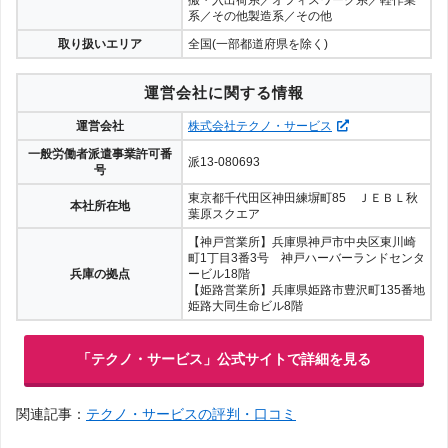
系／その他製造系／その他
取り扱いエリア
全国(一部都道府県を除く)
運営会社に関する情報
運営会社
株式会社テクノ・サービス
一般労働者派遣事業許可番
派13-080693
号
東京都千代田区神田練塀町85 ＪＥＢＬ秋
本社所在地
葉原スクエア
【神戸営業所】兵庫県神戸市中央区東川崎
町1丁目3番3号 神戸ハーバーランドセンタ
兵庫の拠点
ービル18階
【姫路営業所】兵庫県姫路市豊沢町135番地
姫路大同生命ビル8階
「テクノ・サービス」公式サイトで詳細を見る
関連記事：
テクノ・サービスの評判・口コミ