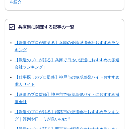
千葉
神奈川
富山
石川
を紹介
福井
山梨
長野
岐阜
兵庫県に関連する記事の一覧
静岡
三重
滋賀
京都
【派遣のプロが教える】兵庫の介護派遣会社おすすめラン
キング
奈良
和歌山
鳥取
島根
【派遣のプロが語る】兵庫で日払い派遣におすすめの派遣
会社ランキング！
岡山
山口
徳島
香川
【仕事探しのプロ監修】神戸市の短期単発バイトおすすめ
求人サイト
愛媛
高知
佐賀
長崎
【派遣のプロ監修】神戸市で短期単発バイトにおすすめ派
遣会社
熊本
大分
宮崎
鹿児島
【派遣のプロが語る】姫路市の派遣会社おすすめランキン
グ｜評判や口コミが良いのは？
沖縄