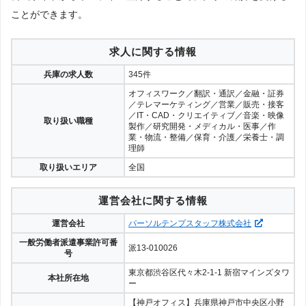
ことができます。
求人に関する情報
兵庫の求人数
345件
オフィスワーク／翻訳・通訳／金融・証券
／テレマーケティング／営業／販売・接客
／IT・CAD・クリエイティブ／音楽・映像
取り扱い職種
製作／研究開発・メディカル・医事／作
業・物流・整備／保育・介護／栄養士・調
理師
取り扱いエリア
全国
運営会社に関する情報
運営会社
パーソルテンプスタッフ株式会社
一般労働者派遣事業許可番
派13-010026
号
東京都渋谷区代々木2-1-1 新宿マインズタワ
本社所在地
ー
【神戸オフィス】兵庫県神戸市中央区小野