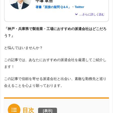
中塚 章浩
・
著書「面接の疑問 Q＆A」
Twitter
パーソルテンプスタッフ株式会社に約6年在籍し、現在は派遣会社「株
式会社アドバンスフロー」の代表取締役。
「神戸・兵庫県で製造業・工場におすすめの派遣会社はどこだろ
のべ約2,000名もの転職支援を行い、求職者が希望する仕事を得られる
よう尽力。人材業界16年の経験から「派遣はしっかりとした情報が得
う？」
られれば得られるほど、理想の職場を見つけられる」と確信し、多く
の人が情報を得られるよう、記事の監修も行う。
と悩んではいませんか？
この記事では、あなたにおすすめの派遣会社を厳選してご紹介し
ます！
この記事で信頼を寄せる派遣会社と出会い、素敵な勤務先と巡り
会えることを心より願っております。
目次
[
表示
]