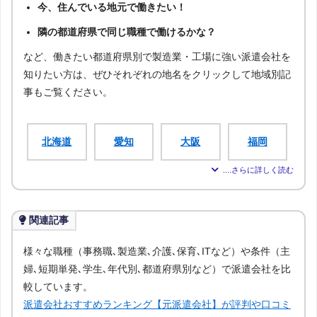
今、住んでいる地元で働きたい！
隣の都道府県で同じ職種で働けるかな？
など、働きたい都道府県別で製造業・工場に強い派遣会社を
知りたい方は、ぜひそれぞれの地名をクリックして地域別記
事もご覧ください。
北海道
愛知
大阪
福岡
宮城
新潟
広島
青森
関連記事
岩手
秋田
山形
福島
様々な職種（事務職､製造業､介護､保育､ITなど）や条件（主
婦､短期単発､学生､年代別､都道府県別など）で派遣会社を比
茨城
栃木
群馬
埼玉
較しています。
派遣会社おすすめランキング【元派遣会社】が評判や口コミ