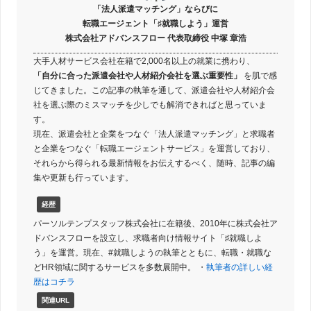
「法人派遣マッチング」ならびに
転職エージェント「♯就職しよう」運営
株式会社アドバンスフロー 代表取締役 中塚 章浩
大手人材サービス会社在籍で2,000名以上の就業に携わり、
「自分に合った派遣会社や人材紹介会社を選ぶ重要性」
を肌で感
じてきました。この記事の執筆を通して、派遣会社や人材紹介会
社を選ぶ際のミスマッチを少しでも解消できればと思っていま
す。
現在、派遣会社と企業をつなぐ「法人派遣マッチング」と求職者
と企業をつなぐ「転職エージェントサービス」を運営しており、
それらから得られる最新情報をお伝えするべく、随時、記事の編
集や更新も行っています。
経歴
パーソルテンプスタッフ株式会社に在籍後、2010年に株式会社ア
ドバンスフローを設立し、求職者向け情報サイト「♯就職しよ
う」を運営。現在、#就職しようの執筆とともに、転職・就職な
どHR領域に関するサービスを多数展開中。 ・
執筆者の詳しい経
歴はコチラ
関連URL