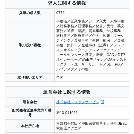
求人に関する情報
シグマスタッフ
6件
24
兵庫の求人数
977件
事務職／営業事務／データ入力／人事事務
ネオウィル株式会社
6件
24
／総務事務／経理事務／秘書／受付／英文
事務／通訳・翻訳／貿易事務／学校事務／
旅行事務／医療事務／企画・広報・マーケ
ヒューマンステージ
4件
26
ティング／金融事務（生保・損保）／金融
取り扱い職種
事務（銀行）／金融事務（証券）／テレフ
ＫＤＰ
1件
27
ォンオペレーター／テレマーケティング・
コールセンター／営業／販売／CAD／DTP
オペレーター／WEBデザイン／OAインスト
アヴァンティスタッフ
1件
27
ラクター・ユーザーサポート／SE・PG／ヘ
ルプデスク／その他
ジョブス
1件
27
取り扱いエリア
全国
運営会社に関する情報
運営会社
株式会社スタッフサービス
一般労働者派遣事業許可番
派13-011061
号
東京都千代田区神田練塀町八十五番地 JEBL
本社所在地
秋葉原スクエア