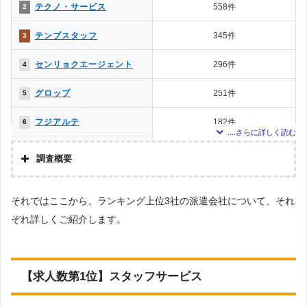
テクノ・サービス
558件
2
テンプスタッフ
345件
3
センリョクエージェント
296件
4
グロップ
251件
5
フジアルテ
182件
6
ウィルオブ
133件
7
調査概要
ワークスタッフ
118件
8
調査の企画・集計
それではここから、ランキング上位3社の派遣会社について、それ
株式会社アドバンスフロー
日本ケイテム
108件
9
ぞれ詳しくご紹介します。
調査対象とした派遣会社について
ディンプル
64件
10
Googleで「製造 派遣会社／工場 派遣会社」という検索ワードで検索して掲載
していた「『労働者派遣事業許可』を取得している」企業などを42社、ならび
に「該当地域 派遣会社」と検索した際に掲載されていた本社をもつ派遣会社を
日研トータルソーシング
64件
10
対象としています。※ただし求人数が0件の場合・該当地域が対象エリア外で
【求人数第1位】スタッフサービス
あった場合はランキングから除いております。
ビート
50件
12
調査対象とした求人について