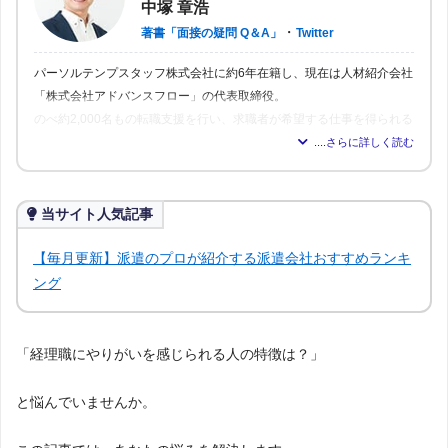
中塚 章浩
・
著書「面接の疑問 Q＆A」
Twitter
パーソルテンプスタッフ株式会社に約6年在籍し、現在は人材紹介会社
「株式会社アドバンスフロー」の代表取締役。
のべ約2,000名もの転職支援を行い、求職者が希望する仕事を得られる
よう尽力。人材業界16年の経験から「転職はしっかりとした情報が得
られれば得られるほど、理想の職場を見つけられる」と確信し、多く
の人が情報を得られるよう、記事の監修も行う。
当サイト人気記事
【毎月更新】派遣のプロが紹介する派遣会社おすすめランキ
ング
「経理職にやりがいを感じられる人の特徴は？」
と悩んでいませんか。