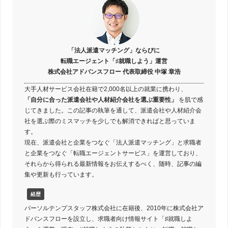
「法人派遣マッチング」ならびに
転職エージェント「♯就職しよう」運営
株式会社アドバンスフロー 代表取締役 中塚 章浩
大手人材サービス会社在籍で2,000名以上の就業に携わり、
「自分に合った派遣会社や人材紹介会社を選ぶ重要性」
を肌で感
じてきました。この記事の執筆を通して、派遣会社や人材紹介会
社を選ぶ際のミスマッチを少しでも解消できればと思っていま
す。
現在、派遣会社と企業をつなぐ「法人派遣マッチング」と求職者
と企業をつなぐ「転職エージェントサービス」を運営しており、
それらから得られる最新情報をお伝えするべく、随時、記事の編
集や更新も行っています。
経歴
パーソルテンプスタッフ株式会社に在籍後、2010年に株式会社ア
ドバンスフローを設立し、求職者向け情報サイト「♯就職しよ