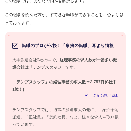
この記事では、あなたの悩みを解決します。
この記事を読んだ方が、すてきな転職ができることを、心より願
っております。
転職のプロが伝授！「事務の転職」耳より情報
大手派遣会社6社の中で、
経理事務の求人数が一番多い派
遣会社は「テンプスタッフ」
です。
「テンプスタッフ」の経理事務の求人数⇒3,757件(6社中
1位！)
≪テンプスタッフの事務職・求人数≫
一般事務⇒29,799件(6社中1位！)
テンプスタッフでは、通常の派遣求人の他に、「紹介予定
営業事務⇒12,318件(6社中1位！)
派遣」「正社員」「契約社員」など、様々な求人を取り扱
経理事務⇒3,757件(6社中1位！)
っています。
金融事務⇒2,176件(6社中1位！)