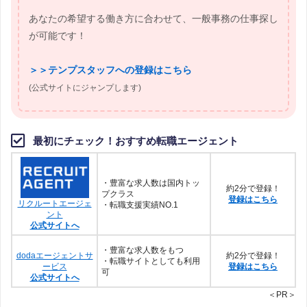
人事・総務事務⇒5,850件(6社中1位！)
あなたの希望する働き方に合わせて、一般事務の仕事探し
が可能です！
【調査日】2022年12月1日
【調査対象】テンプスタッフ、スタッフサービス、マンパワー、パ
＞＞テンプスタッフへの登録はこちら
ソナ、リクルートスタッフィング、アデコ
(公式サイトにジャンプします)
最初にチェック！おすすめ転職エージェント
・豊富な求人数は国内トッ
約2分で登録！
プクラス
登録はこちら
リクルートエージェ
・転職支援実績NO.1
ント
公式サイトへ
・豊富な求人数をもつ
dodaエージェントサ
約2分で登録！
・転職サイトとしても利用
ービス
登録はこちら
可
公式サイトへ
＜PR＞