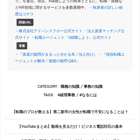
う」を運営。現在、#就職しようの執筆とともに、転職・就職な
どHR領域に関するサービスを多数展開中。 ・
執筆者の詳しい経
歴はコチラ
関連URL
・
株式会社アドバンスフロー公式サイト
・
法人派遣マッチング公
式サイト
・
転職エージェント「♯就職しよう」公式サイト
著書
・
『派遣の疑問がまるっと分かる本／法人向け』
・
『現役転職エ
ージェントが解決！面接の疑問 Q&A』
CATEGORY :
職種の知識
事務の知識
TAGS :
経理事務
なるには
【転職のプロが教える】第二新卒の女性が転職で不安になることは？
【YouTubeまとめ】動画を見るだけ！ビジネス電話対応の基本