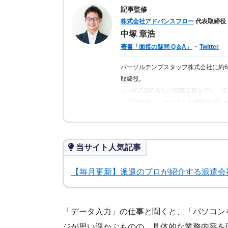
記事監修
株式会社アドバンスフロー
代表取締役
中塚 章浩
・
著書「面接の疑問 Q＆A」
Twitter
パーソルテンプスタッフ株式会社に約
取締役。
のべ約2,000名もの転職支援を行い
ら「派遣はしっかりとした情報が得ら
の人が情報を得られるよう、記事の監
当サイト人気記事
【毎月更新】派遣のプロが紹介する派遣会
「データ入力」の仕事と聞くと、「パソコン
ジが思い浮かぶものの、具体的な業務内容を