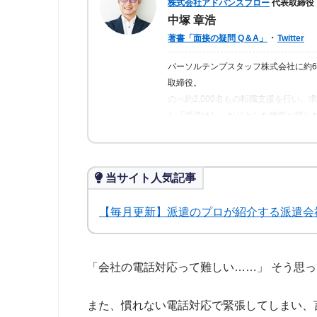
株式会社アドバンスフロー
代表取締役
中塚 章浩
・
著書「面接の疑問 Q＆A」
Twitter
パーソルテンプスタッフ株式会社に約
取締役。
のべ約2,000名もの転職支援を行い
ら「派遣はしっかりとした情報が得ら
の人が情報を得られるよう、記事の監
当サイト人気記事
【毎月更新】派遣のプロが紹介する派遣会
「会社の電話対応って難しい……」 そう思
また、慣れない電話対応で緊張してしまい、