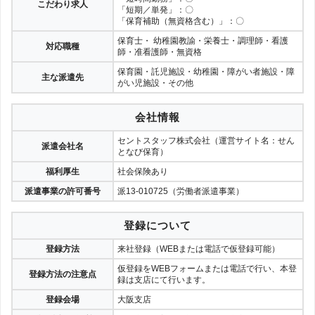
こだわり求人
「短期／単発」：〇
「保育補助（無資格含む）」：〇
保育士・ 幼稚園教諭・栄養士・調理師・看護
対応職種
師・准看護師・無資格
保育園・託児施設・幼稚園・障がい者施設・障
主な派遣先
がい児施設・その他
会社情報
セントスタッフ株式会社（運営サイト名：せん
派遣会社名
となび保育）
福利厚生
社会保険あり
派遣事業の許可番号
派13-010725（労働者派遣事業）
登録について
登録方法
来社登録（WEBまたは電話で仮登録可能）
仮登録をWEBフォームまたは電話で行い、本登
登録方法の注意点
録は支店にて行います。
登録会場
大阪支店