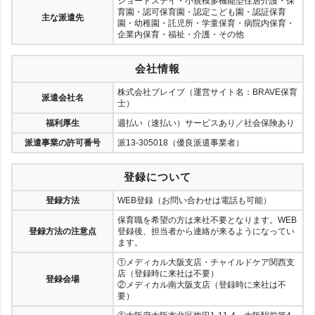
ショートステイ・小規模多機能型住居介護・保
育園・認可保育園・認定こども園・認証保育
主な派遣先
園・幼稚園・託児所・学童保育・病院内保育・
企業内保育・福祉・介護・その他
会社情報
株式会社ブレイブ（運営サイト名：BRAVE保育
派遣会社名
士）
福利厚生
週払い（速払い）サービスあり／社会保険あり
派遣事業の許可番号
派13-305018（優良派遣事業者）
登録について
登録方法
WEB登録（お問い合わせは電話も可能）
保育職を希望の方は来社不要となります。WEB
登録方法の注意点
登録後、担当者から連絡が来るようになってい
ます。
①メディカル大阪支店・チャイルドケア関西支
店（登録時に来社は不要）
登録会場
②メディカル南大阪支店（登録時に来社は不
要）