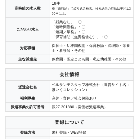
18件
高時給の求人数
※「高時給」で絞り込み検索。検索結果の時給は平均1,3
00円以上。
「残業なし」：〇
「短時間勤務」：〇
こだわり求人
「短期／単発」：〇
「保育補助（無資格含む）」：〇
保育士・幼稚園教諭・保育教諭・調理師・栄養
対応職種
士・看護師・その他
主な派遣先
保育園・認定こども園・私立幼稚園・その他
会社情報
ベルサンテスタッフ株式会社（運営サイト名：
派遣会社名
ほいくコレクション）
福利厚生
産休・育休／社会保険あり
派遣事業の許可番号
派27-301880（労働者派遣事業）
登録について
登録方法
来社登録・WEB登録