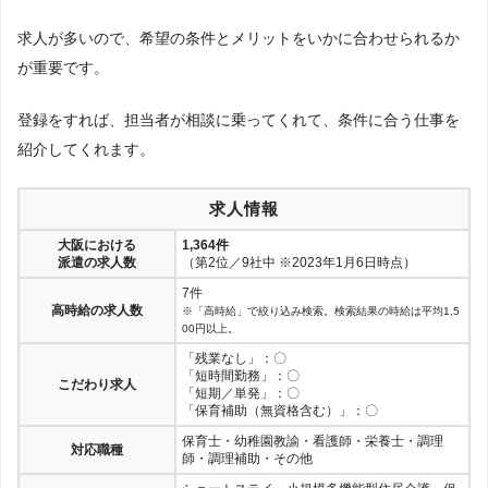
求人が多いので、希望の条件とメリットをいかに合わせられるか
が重要です。
登録をすれば、担当者が相談に乗ってくれて、条件に合う仕事を
紹介してくれます。
求人情報
大阪における
1,364件
派遣の求人数
（第2位／9社中 ※2023年1月6日時点）
7件
高時給の求人数
※「高時給」で絞り込み検索。検索結果の時給は平均1,5
00円以上。
「残業なし」：〇
「短時間勤務」：〇
こだわり求人
「短期／単発」：〇
「保育補助（無資格含む）」：〇
保育士・幼稚園教諭・看護師・栄養士・調理
対応職種
師・調理補助・その他