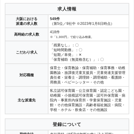
求人情報
大阪における
549件
派遣の求人数
（第5位／9社中 ※2023年1月6日時点）
418件
高時給の求人数
※「1,300円」で絞り込み検索。
「残業なし」：〇
「短時間勤務」：〇
こだわり求人
「短期／単発」：✕
「保育補助（無資格含む）」：〇
保育士・保育教諭・保育補助・保育事務・幼稚
園教諭・放課後児童支援員・児童発達支援管理
対応職種
責任者・栄養士・調理師・調理補助・看護師・
用務員・ベビーシッター・その他
私立認可保育園・公立保育園・認定こども園・
幼稚園・小規模認可保育園・認可外保育園・病
主な派遣先
院内・事業所内保育所・学童保育施設・児童
館・その他保育施設・高齢者福祉施設・病院・
学校・ホテル・飲食店・その他施設
登録について