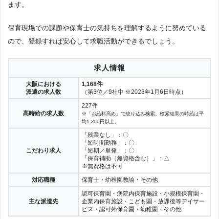
ます。
保育現場での課題や保育士の気持ちを理解するように努めている
ので、登録すれば安心して求職活動ができるでしょう。
求人情報
大阪における
1,168件
派遣の求人数
（第3位／9社中 ※2023年1月6日時点）
227件
高時給の求人数
※「お給料高め」で絞り込み検索。検索結果の時給は平
均1,300円以上。
「残業なし」：〇
「短時間勤務」：〇
こだわり求人
「短期／単発」：〇
「保育補助（無資格含む）」：△
※無資格は不可
対応職種
保育士・幼稚園教諭・その他
認可保育園・病院内保育施設・小規模保育園・
主な派遣先
企業内保育施設・こども園・放課後等デイサー
ビス・認可外保育園・幼稚園・その他