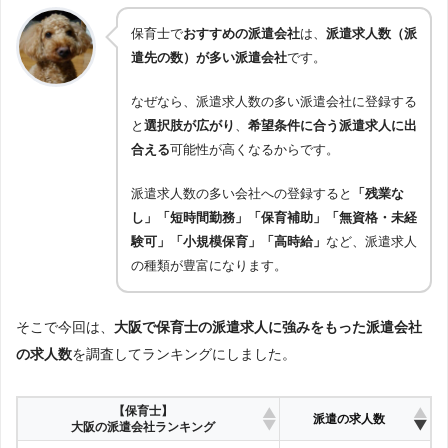
保育士で
おすすめの派遣会社
は、
派遣求人数（派
遣先の数）が多い派遣会社
です。
なぜなら、派遣求人数の多い派遣会社に登録する
と
選択肢が広がり
、
希望条件に合う派遣求人に出
合える
可能性が高くなるからです。
派遣求人数の多い会社への登録すると
「残業な
し」「短時間勤務」「保育補助」「無資格・未経
験可」「小規模保育」「高時給」
など、派遣求人
の種類が豊富になります。
そこで今回は、
大阪で保育士の派遣求人に強みをもった派遣会社
の求人数
を調査してランキングにしました。
【保育士】
派遣の求人数
大阪の派遣会社ランキング