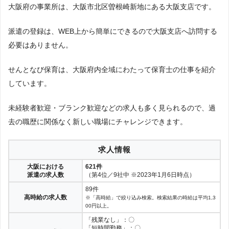
大阪府の事業所は、大阪市北区曽根崎新地にある大阪支店です。
派遣の登録は、WEB上から簡単にできるので大阪支店へ訪問する
必要はありません。
せんとなび保育は、大阪府内全域にわたって保育士の仕事を紹介
しています。
未経験者歓迎・ブランク歓迎などの求人も多く見られるので、過
去の職歴に関係なく新しい職場にチャレンジできます。
求人情報
大阪における
621件
派遣の求人数
（第4位／9社中 ※2023年1月6日時点）
89件
高時給の求人数
※「高時給」で絞り込み検索。検索結果の時給は平均1,3
00円以上。
「残業なし」：〇
「短時間勤務」：〇