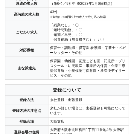
派遣の求人数
（第6位／9社中 ※2023年1月6日時点）
43件
高時給の求人数
※時給1,300円以上の求人で絞り込み検索
「残業なし」：〇
「短時間勤務」：〇
こだわり求人
「短期／単発」：〇
「保育補助（無資格含む）」：〇
保育士・調理師・保育園 看護師・栄養士・ベビ
対応職種
ーシッター・その他
保育園・幼稚園・認定こども園・託児所・プリ
スクール・幼児教室・事業所内保育・企業主導
主な派遣先
型保育所・小規模認可保育園・放課後デイサー
ビス・その他
登録について
登録方法
来社登録・出張登録
来社が難しい場合は、出張登録も可能になって
登録方法の注意点
います。
登録会場
大阪支店
大阪府大阪市北区梅田1丁目11番地4号 大阪駅
登録会場の住所