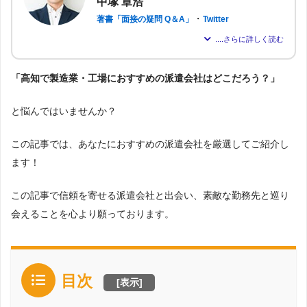
中塚 章浩
・
著書「面接の疑問 Q＆A」
Twitter
パーソルテンプスタッフ株式会社に約6年在籍し、現在は派遣会社「株
式会社アドバンスフロー」の代表取締役。
「高知で製造業・工場におすすめの派遣会社はどこだろう？」
のべ約2,000名もの転職支援を行い、求職者が希望する仕事を得られる
よう尽力。人材業界16年の経験から「派遣はしっかりとした情報が得
られれば得られるほど、理想の職場を見つけられる」と確信し、多く
と悩んではいませんか？
の人が情報を得られるよう、記事の監修も行う。
この記事では、あなたにおすすめの派遣会社を厳選してご紹介し
ます！
この記事で信頼を寄せる派遣会社と出会い、素敵な勤務先と巡り
会えることを心より願っております。
目次
[
表示
]