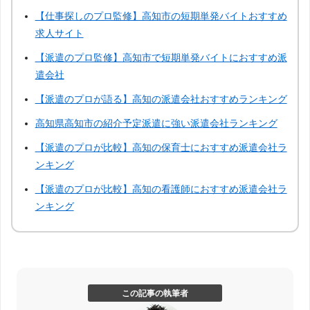
香川
愛媛
佐賀
長崎
【仕事探しのプロ監修】高知市の短期単発バイトおすすめ
求人サイト
熊本
大分
宮崎
鹿児島
【派遣のプロ監修】高知市で短期単発バイトにおすすめ派
遣会社
沖縄
【派遣のプロが語る】高知の派遣会社おすすめランキング
高知県高知市の紹介予定派遣に強い派遣会社ランキング
【派遣のプロが比較】高知の保育士におすすめ派遣会社ラ
ンキング
【派遣のプロが比較】高知の看護師におすすめ派遣会社ラ
ンキング
この記事の執筆者