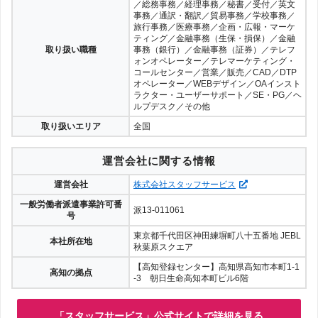
／総務事務／経理事務／秘書／受付／英文
事務／通訳・翻訳／貿易事務／学校事務／
旅行事務／医療事務／企画・広報・マーケ
ティング／金融事務（生保・損保）／金融
取り扱い職種
事務（銀行）／金融事務（証券）／テレフ
ォンオペレーター／テレマーケティング・
コールセンター／営業／販売／CAD／DTP
オペレーター／WEBデザイン／OAインスト
ラクター・ユーザーサポート／SE・PG／ヘ
ルプデスク／その他
取り扱いエリア
全国
運営会社に関する情報
運営会社
株式会社スタッフサービス
一般労働者派遣事業許可番
派13-011061
号
東京都千代田区神田練塀町八十五番地 JEBL
本社所在地
秋葉原スクエア
【高知登録センター】高知県高知市本町1-1
高知の拠点
-3 朝日生命高知本町ビル6階
「スタッフサービス」公式サイトで詳細を見る