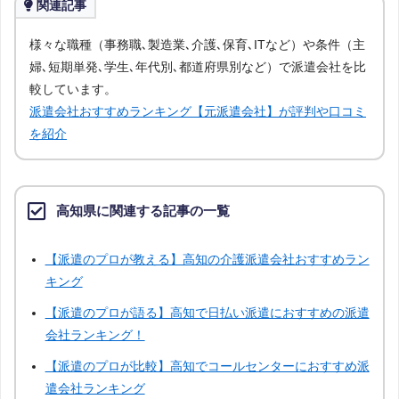
関連記事
岩手
秋田
山形
福島
様々な職種（事務職､製造業､介護､保育､ITなど）や条件（主
婦､短期単発､学生､年代別､都道府県別など）で派遣会社を比
茨城
栃木
群馬
埼玉
較しています。
派遣会社おすすめランキング【元派遣会社】が評判や口コミ
千葉
神奈川
富山
石川
を紹介
福井
山梨
長野
岐阜
高知県に関連する記事の一覧
静岡
三重
滋賀
京都
【派遣のプロが教える】高知の介護派遣会社おすすめラン
キング
兵庫
奈良
和歌山
鳥取
【派遣のプロが語る】高知で日払い派遣におすすめの派遣
会社ランキング！
島根
岡山
山口
徳島
【派遣のプロが比較】高知でコールセンターにおすすめ派
遣会社ランキング