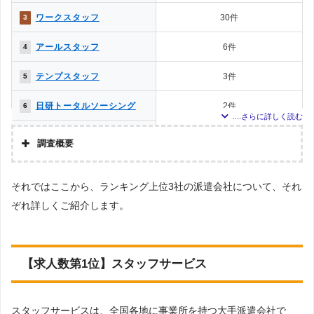
ワークスタッフ
30件
3
アールスタッフ
6件
4
テンプスタッフ
3件
5
日研トータルソーシング
2件
6
日本ケイテム
2件
6
調査概要
調査の企画・集計
それではここから、ランキング上位3社の派遣会社について、それ
株式会社アドバンスフロー
ぞれ詳しくご紹介します。
調査対象とした派遣会社について
Googleで「製造 派遣会社／工場 派遣会社」という検索ワードで検索して掲載
していた「『労働者派遣事業許可』を取得している」企業などを42社、ならび
に「該当地域 派遣会社」と検索した際に掲載されていた本社をもつ派遣会社を
対象としています。※ただし求人数が0件の場合・該当地域が対象エリア外で
【求人数第1位】スタッフサービス
あった場合はランキングから除いております。
調査対象とした求人について
スタッフサービスは、全国各地に事業所を持つ大手派遣会社で
上記で調査対象とした派遣会社がWEBサイトで公開している求人のうち、「条