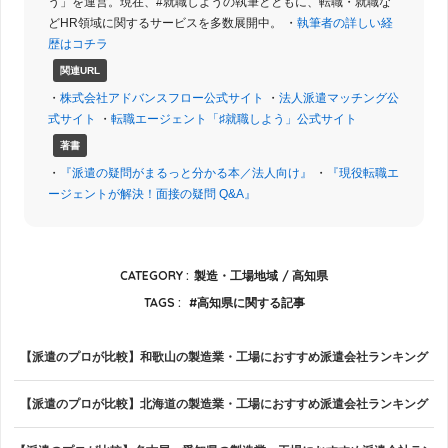
う」を運営。現在、#就職しようの執筆とともに、転職・就職な
どHR領域に関するサービスを多数展開中。 ・
執筆者の詳しい経
歴はコチラ
関連URL
・
株式会社アドバンスフロー公式サイト
・
法人派遣マッチング公
式サイト
・
転職エージェント「♯就職しよう」公式サイト
著書
・
『派遣の疑問がまるっと分かる本／法人向け』
・
『現役転職エ
ージェントが解決！面接の疑問 Q&A』
CATEGORY :
製造・工場地域
高知県
TAGS :
高知県に関する記事
【派遣のプロが比較】和歌山の製造業・工場におすすめ派遣会社ランキング
【派遣のプロが比較】北海道の製造業・工場におすすめ派遣会社ランキング