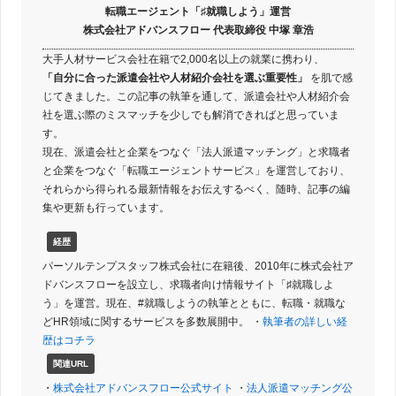
転職エージェント「♯就職しよう」運営
株式会社アドバンスフロー 代表取締役 中塚 章浩
大手人材サービス会社在籍で2,000名以上の就業に携わり、
「自分に合った派遣会社や人材紹介会社を選ぶ重要性」
を肌で感
じてきました。この記事の執筆を通して、派遣会社や人材紹介会
社を選ぶ際のミスマッチを少しでも解消できればと思っていま
す。
現在、派遣会社と企業をつなぐ「法人派遣マッチング」と求職者
と企業をつなぐ「転職エージェントサービス」を運営しており、
それらから得られる最新情報をお伝えするべく、随時、記事の編
集や更新も行っています。
経歴
パーソルテンプスタッフ株式会社に在籍後、2010年に株式会社ア
ドバンスフローを設立し、求職者向け情報サイト「♯就職しよ
う」を運営。現在、#就職しようの執筆とともに、転職・就職な
どHR領域に関するサービスを多数展開中。 ・
執筆者の詳しい経
歴はコチラ
関連URL
・
株式会社アドバンスフロー公式サイト
・
法人派遣マッチング公