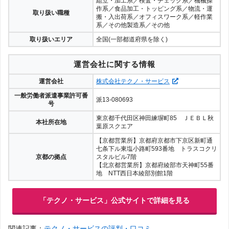
組立・加工系／検査・チェック系／機械操
作系／食品加工・トッピング系／物流・運
取り扱い職種
搬・入出荷系／オフィスワーク系／軽作業
系／その他製造系／その他
取り扱いエリア
全国(一部都道府県を除く)
運営会社に関する情報
運営会社
株式会社テクノ・サービス
一般労働者派遣事業許可番
派13-080693
号
東京都千代田区神田練塀町85 ＪＥＢＬ秋
本社所在地
葉原スクエア
【京都営業所】京都府京都市下京区新町通
七条下ル東塩小路町593番地 トラスコクリ
京都の拠点
スタルビル7階
【北京都営業所】京都府綾部市天神町55番
地 NTT西日本綾部別館1階
「テクノ・サービス」公式サイトで詳細を見る
関連記事：
テクノ・サービスの評判・口コミ