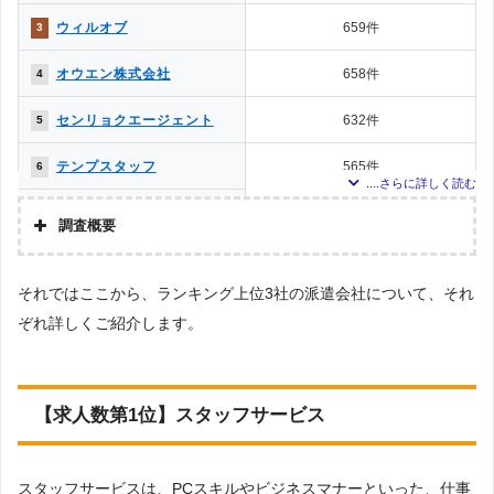
ウィルオブ
659件
3
オウエン株式会社
658件
4
センリョクエージェント
632件
5
テンプスタッフ
565件
6
株式会社ネクスト
527件
7
調査概要
株式会社TAMA
425件
8
調査の企画・集計
それではここから、ランキング上位3社の派遣会社について、それ
株式会社アドバンスフロー
株式会社kotrio
226件
9
ぞれ詳しくご紹介します。
調査対象とした派遣会社について
グロップ
205件
10
Googleで「製造 派遣会社／工場 派遣会社」という検索ワードで検索して掲載
していた「『労働者派遣事業許可』を取得している」企業などを42社、ならび
に「該当地域 派遣会社」と検索した際に掲載されていた本社をもつ派遣会社を
フジアルテ
146件
11
対象としています。※ただし求人数が0件の場合・該当地域が対象エリア外で
【求人数第1位】スタッフサービス
あった場合はランキングから除いております。
クルース
129件
12
調査対象とした求人について
スタッフサービスは、PCスキルやビジネスマナーといった、仕事
上記で調査対象とした派遣会社がWEBサイトで公開している求人のうち、「条
ヒューマンステージ
100件
13