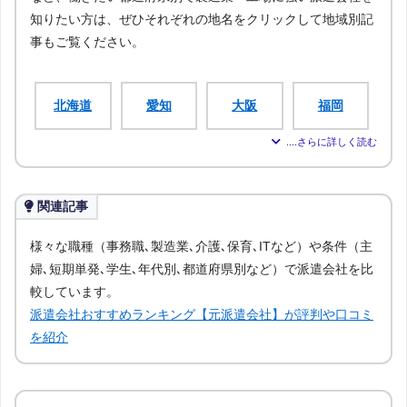
知りたい方は、ぜひそれぞれの地名をクリックして地域別記
事もご覧ください。
北海道
愛知
大阪
福岡
宮城
新潟
広島
青森
関連記事
岩手
秋田
山形
福島
様々な職種（事務職､製造業､介護､保育､ITなど）や条件（主
婦､短期単発､学生､年代別､都道府県別など）で派遣会社を比
茨城
栃木
群馬
埼玉
較しています。
派遣会社おすすめランキング【元派遣会社】が評判や口コミ
千葉
神奈川
富山
石川
を紹介
福井
山梨
長野
岐阜