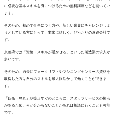
件：製造業・工場」「地域：京都府」の条件に合致する求人数をカウントしま
に必要な基本スキルを身につけるための無料講座などを開いてい
した。
ディンプル
77件
14
ます。
調査日
リクルートスタッフィング
72件
15
2023年1月調査
そのため、初めて仕事につく方や、新しい業界にチャレンジしよ
うとしている方にとって、非常に嬉しく、ぴったりの派遣会社で
マンパワー
65件
16
す。
日研トータルソーシング
61件
17
京都府では「資格・スキルが活かせる」といった製造業の求人が
アデコ
60件
18
多いです。
日本ケイテム
52件
19
そのため、過去にフォークリフトやマシニングセンターの資格を
株式会社ファーストシステ
50件
20
ム
取得した方は自分のスキルを最大限活かして働くことができま
す。
パソナ
49件
21
「四条・烏丸」駅徒歩すぐのところに、スタッフサービスの拠点
ワークスタッフ
47件
22
があるため、何か分からないことがあれば相談に行くことも可能
ソルテック
42件
23
です。