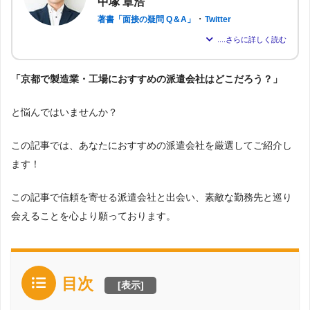
中塚 章浩
・
著書「面接の疑問 Q＆A」
Twitter
パーソルテンプスタッフ株式会社に約6年在籍し、現在は派遣会社「株
式会社アドバンスフロー」の代表取締役。
「京都で製造業・工場におすすめの派遣会社はどこだろう？」
のべ約2,000名もの転職支援を行い、求職者が希望する仕事を得られる
よう尽力。人材業界16年の経験から「派遣はしっかりとした情報が得
られれば得られるほど、理想の職場を見つけられる」と確信し、多く
と悩んではいませんか？
の人が情報を得られるよう、記事の監修も行う。
この記事では、あなたにおすすめの派遣会社を厳選してご紹介し
ます！
この記事で信頼を寄せる派遣会社と出会い、素敵な勤務先と巡り
会えることを心より願っております。
目次
[
表示
]