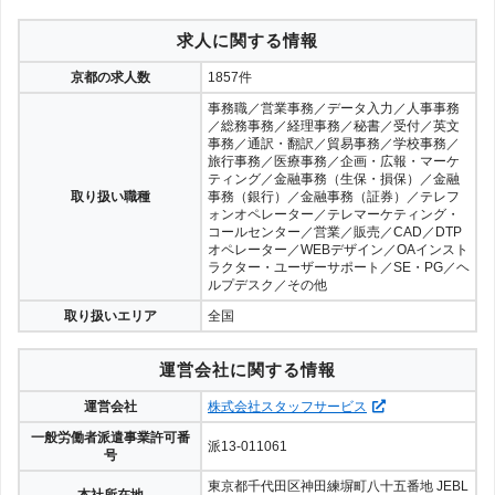
ビート
42件
23
求人に関する情報
川相商事
24件
25
京都の求人数
1857件
ＳＧフィルダー
23件
26
事務職／営業事務／データ入力／人事事務
／総務事務／経理事務／秘書／受付／英文
事務／通訳・翻訳／貿易事務／学校事務／
ジョブス
18件
27
旅行事務／医療事務／企画・広報・マーケ
ティング／金融事務（生保・損保）／金融
取り扱い職種
事務（銀行）／金融事務（証券）／テレフ
アンティ
15件
28
ォンオペレーター／テレマーケティング・
コールセンター／営業／販売／CAD／DTP
日総工産
15件
28
オペレーター／WEBデザイン／OAインスト
ラクター・ユーザーサポート／SE・PG／ヘ
ルプデスク／その他
シグマスタッフ
9件
30
取り扱いエリア
全国
サウンズグッド
4件
31
運営会社に関する情報
アヴァンティスタッフ
4件
31
運営会社
株式会社スタッフサービス
KDP
3件
33
一般労働者派遣事業許可番
派13-011061
号
東京都千代田区神田練塀町八十五番地 JEBL
本社所在地