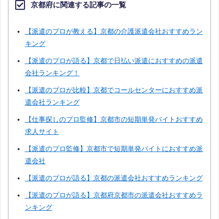
京都府に関連する記事の一覧
静岡
三重
滋賀
兵庫
【派遣のプロが教える】京都の介護派遣会社おすすめラン
キング
奈良
和歌山
鳥取
島根
【派遣のプロが語る】京都で日払い派遣におすすめの派遣
会社ランキング！
岡山
山口
徳島
香川
【派遣のプロが比較】京都でコールセンターにおすすめ派
遣会社ランキング
愛媛
高知
佐賀
長崎
【仕事探しのプロ監修】京都市の短期単発バイトおすすめ
求人サイト
熊本
大分
宮崎
鹿児島
【派遣のプロ監修】京都市で短期単発バイトにおすすめ派
遣会社
沖縄
【派遣のプロが語る】京都の派遣会社おすすめランキング
【派遣のプロが語る】京都府京都市の派遣会社おすすめラ
ンキング