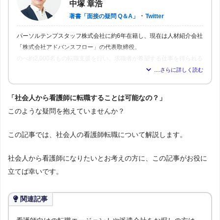
中塚 章浩
・
著書「面接の疑問 Q＆A」
Twitter
パーソルテンプスタッフ株式会社に約6年在籍し、現在は人材紹介会社
「株式会社アドバンスフロー」の代表取締役。
のべ約2,000名もの転職支援を行い、求職者が希望する仕事を得られる
よう尽力。人材業界16年の経験から「転職はしっかりとした情報が得
られれば得られるほど、理想の職場を見つけられる」と確信し、多く
の人が情報を得られるよう、記事の監修も行う。
「社会人から看護師に転職することは可能なの？」
このような疑問を抱えていませんか？
この記事では、社会人の看護師転職について解説します。
社会人から看護師になりたいとお考えの方に、この記事がお役に
立てば幸いです。
関連記事