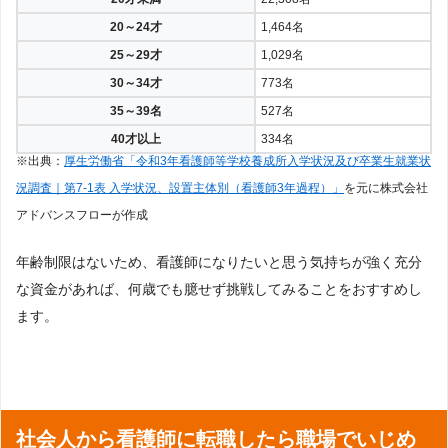
20～24才
1,464名
25～29才
1,029名
30～34才
773名
35～39名
527名
40才以上
334名
※出典：
厚生労働省「令和3年看護師等学校養成所入学状況及び卒業生就業状
況調査｜第7-1表 入学状況、設置主体別（看護師3年過程）」
を元に株式会社
アドバンスフローが作成
年齢制限はないため、看護師になりたいと思う気持ちが強く充分
な資金があれば、何歳でも臆せず挑戦してみることをおすすめし
ます。
社会人から看護師に転職したら職場でいじめ