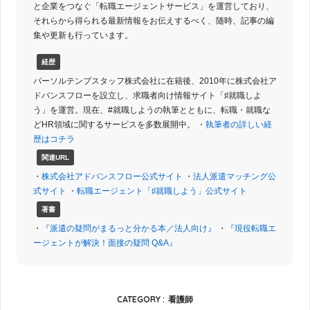
と企業をつなぐ「転職エージェントサービス」を運営しており、
それらから得られる最新情報をお伝えするべく、随時、記事の編
集や更新も行っています。
経歴
パーソルテンプスタッフ株式会社に在籍後、2010年に株式会社ア
ドバンスフローを設立し、求職者向け情報サイト「♯就職しよ
う」を運営。現在、#就職しようの執筆とともに、転職・就職な
どHR領域に関するサービスを多数展開中。 ・
執筆者の詳しい経
歴はコチラ
関連URL
・
株式会社アドバンスフロー公式サイト
・
法人派遣マッチング公
式サイト
・
転職エージェント「♯就職しよう」公式サイト
著書
・
『派遣の疑問がまるっと分かる本／法人向け』
・
『現役転職エ
ージェントが解決！面接の疑問 Q&A』
CATEGORY :
看護師