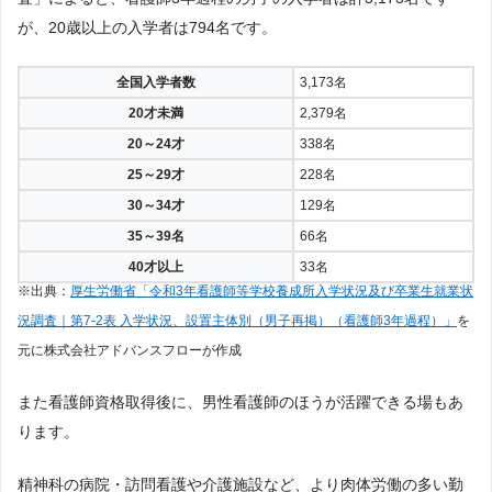
が、20歳以上の入学者は794名です。
全国入学者数
3,173名
20才未満
2,379名
20～24才
338名
25～29才
228名
30～34才
129名
35～39名
66名
40才以上
33名
※出典：
厚生労働省「令和3年看護師等学校養成所入学状況及び卒業生就業状
況調査｜第7-2表 入学状況、設置主体別（男子再掲）（看護師3年過程）」
を
元に株式会社アドバンスフローが作成
また看護師資格取得後に、男性看護師のほうが活躍できる場もあ
ります。
精神科の病院・訪問看護や介護施設など、より肉体労働の多い勤