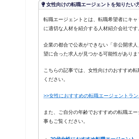
女の転職type
女性向けの転職エージェントを知りたい
スマートキャリア
FROM40
転職エージェントとは、転職希望者にキャ
タウンワーク
に適切な人材を紹介する人材紹介会社です
はたらいく
Indeed
企業の都合で公表ができない「非公開求人
とらばーゆ
望に合った求人が見つかる可能性がありま
はたらこネット
こちらの記事では、女性向けのおすすめ転
RUN-WAY
ください。
[en]ウィメンズワーク
エン転職WOMAN
>>女性におすすめの転職エージェントラン
ママワークス
また、ご自分の年齢でおすすめの転職エー
事もご覧ください。