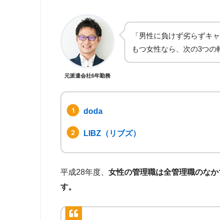
「男性に負けず劣らずキャ
もつ女性なら、次の3つの
元派遣会社6年勤務
doda
LIBZ（リブズ）
平成28年度、
女性の管理職は全管理職のなかで
す。