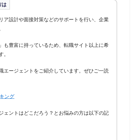
ここをクリック
方は
ここをクリック
ここをクリック
リア設計や面接対策などのサポートを行い、企業
ここをクリック
。
ここをクリック
ここをクリック
」も豊富に持っているため、転職サイト以上に希
ここをクリック
す。
ここをクリック
職エージェントをご紹介しています。ぜひご一読
ここをクリック
ここをクリック
ここをクリック
キング
ここをクリック
ジェントはどこだろう？とお悩みの方は以下の記