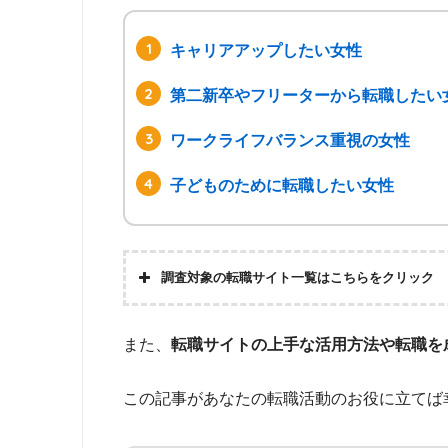
キャリアアップしたい女性
第二新卒やフリーターから転職したい
ワークライフバランス重視の女性
子どものために転職したい女性
調査対象の転職サイト一覧はこちらをクリック
doda WomanCareer
LIBZ（リブズ）
また、
転職サイトの上手な活用方法や転職を
リクナビNEXT
はたらこindex
この記事があなたの転職活動のお役に立てば
マイナビ転職 女性のおしご