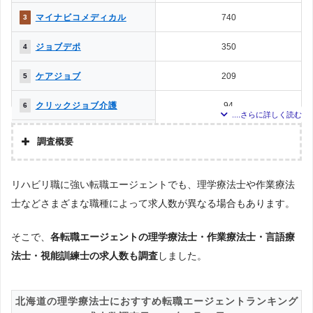
マイナビコメディカル
740
3
ジョブデポ
350
4
ケアジョブ
209
5
クリックジョブ介護
94
6
かいごガーデン
59
7
調査概要
メドフィット
53
8
調査の企画・集計
リハビリ職に強い転職エージェントでも、理学療法士や作業療法
株式会社アドバンスフロー
ミラクス介護
34
9
士などさまざまな職種によって求人数が異なる場合もあります。
調査対象とした転職エージェントについて
介護JJ（介護ジャストジョ
22
10
Googleで「リハビリ 転職エージェント」という検索ワードで検索して掲載し
ブ）
ていた「『有料職業紹介事業許可』を取得している」企業を対象。
そこで、
各転職エージェントの理学療法士・作業療法士・言語療
メディカル・コンシェルジ
16
11
法士・視能訓練士の求人数も調査
調査対象とした求人について
しました。
ュネット
上記で調査対象とした転職エージェントがWEBサイトで公開している求人のう
PTOT転職ナビ
15
12
ち、「条件：リハビリ専門職」「地域：北海道」の条件に合致する求人数をカ
ウントしました。
北海道の理学療法士におすすめ転職エージェントランキング
MC-介護のお仕事
4
13