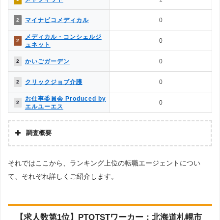
調査対象とした求人について
介護JJ（介護ジャストジョ
1
11
マイナビコメディカル
0
2
上記で調査対象とした転職エージェントがWEBサイトで公開している求人のう
ブ）
ち、「条件：言語聴覚士」「地域：北海道」の条件に合致する求人数をカウン
お仕事委員会 Produced by
トしました。
メディカル・コンシェルジ
0
13
0
2
エルユーエス
ュネット
調査日
PTOT転職ナビ
0
13
かいごガーデン
0
2
求人数ランキング上部または下部に記載
ベネッセMCM PT・OT・ST
0
13
クリックジョブ介護
0
2
お仕事サポート
お仕事委員会 Produced by
0
2
エルユーエス
調査概要
調査の企画・集計
それではここから、ランキング上位の転職エージェントについ
株式会社アドバンスフロー
て、それぞれ詳しくご紹介します。
調査対象とした転職エージェントについて
Googleで「リハビリ 転職エージェント」という検索ワードで検索して掲載し
ていた「『有料職業紹介事業許可』を取得している」「職種別での求人数算出
ができる」企業を対象。
【求人数第1位】PTOTSTワーカー：北海道札幌市
調査対象とした求人について