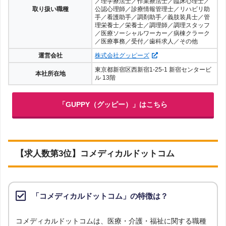
／理学療法士／作業療法士／臨床心理士／
取り扱い職種
公認心理師／診療情報管理士／リハビリ助
手／看護助手／調剤助手／義肢装具士／管
理栄養士／栄養士／調理師／調理スタッフ
／医療ソーシャルワーカー／病棟クラーク
／医療事務／受付／歯科求人／その他
運営会社
株式会社グッピーズ
東京都新宿区西新宿1-25-1 新宿センタービ
本社所在地
ル 13階
「GUPPY（グッピー）」はこちら
【求人数第3位】コメディカルドットコム
「コメディカルドットコム」の特徴は？
コメディカルドットコムは、医療・介護・福祉に関する職種