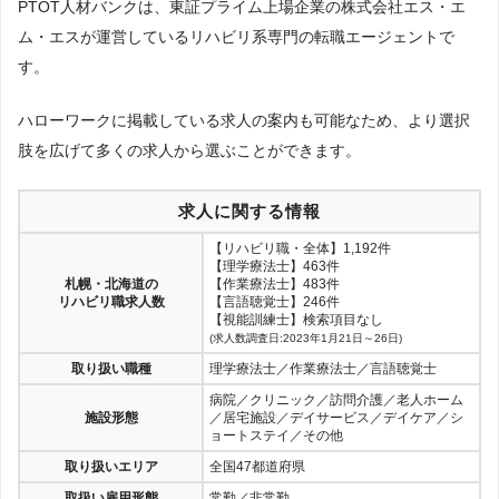
PTOT人材バンクは、東証プライム上場企業の株式会社エス・エ
ム・エスが運営しているリハビリ系専門の転職エージェントで
す。
ハローワークに掲載している求人の案内も可能なため、より選択
肢を広げて多くの求人から選ぶことができます。
求人に関する情報
【リハビリ職・全体】1,192件
【理学療法士】463件
札幌・北海道の
【作業療法士】483件
リハビリ職求人数
【言語聴覚士】246件
【視能訓練士】検索項目なし
(求人数調査日:2023年1月21日～26日)
取り扱い職種
理学療法士／作業療法士／言語聴覚士
病院／クリニック／訪問介護／老人ホーム
施設形態
／居宅施設／デイサービス／デイケア／シ
ョートステイ／その他
取り扱いエリア
全国47都道府県
取扱い雇用形態
常勤／非常勤