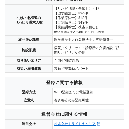
【リハビリ職・全体】2,061件
【理学療法士】894件
札幌・北海道の
【作業療法士】818件
リハビリ職求人数
【言語聴覚士】349件
【視能訓練士】検索項目なし
(求人数調査日:2023年1月21日～26日)
取り扱い職種
理学療法士／作業療法士／言語聴覚士
病院／クリニック・診療所／介護施設／訪
施設形態
問リハビリ／その他
取り扱いエリア
全国47都道府県
取扱い雇用形態
常勤／非常勤／パート
登録に関する情報
登録方法
WEB登録または電話登録
注意点
有資格者のみ登録可能
運営会社に関する情報
運営会社
株式会社トライトキャリア