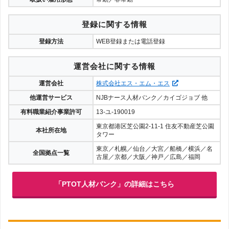
登録に関する情報
登録方法
WEB登録または電話登録
運営会社に関する情報
運営会社
株式会社エス・エム・エス
他運営サービス
NJBナース人材バンク／カイゴジョブ 他
有料職業紹介事業許可
13-ユ-190019
東京都港区芝公園2-11-1 住友不動産芝公園
本社所在地
タワー
東京／札幌／仙台／大宮／船橋／横浜／名
全国拠点一覧
古屋／京都／大阪／神戸／広島／福岡
「PTOT人材バンク」の詳細はこちら