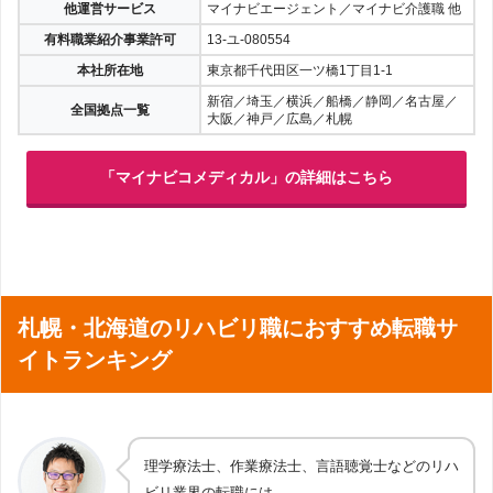
他運営サービス
マイナビエージェント／マイナビ介護職 他
有料職業紹介事業許可
13-ユ-080554
本社所在地
東京都千代田区一ツ橋1丁目1-1
新宿／埼玉／横浜／船橋／静岡／名古屋／
全国拠点一覧
大阪／神戸／広島／札幌
「マイナビコメディカル」の詳細はこちら
札幌・北海道のリハビリ職におすすめ転職サ
イトランキング
理学療法士、作業療法士、言語聴覚士などのリハ
ビリ業界の転職には、