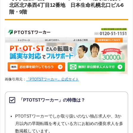
北区北7条西4丁目12番地 日本生命札幌北口ビル6
上記で調査対象とした転職エージェントがWEBサイトで公開している求人のう
階・9階
ち、「条件：視能訓練士」「地域：北海道」の条件に合致する求人数をカウン
トしました。
調査日
求人数ランキング上部または下部に記載
画像引用元：
「PTOTSTワーカー」公式サイト
「PTOTSTワーカー」の特徴は？
PTOTSTワーカーでしか取り扱いのない独占求人や、3か
月以内の早期転職を考えている方にお勧めの優良求人を多
数掲載しています。