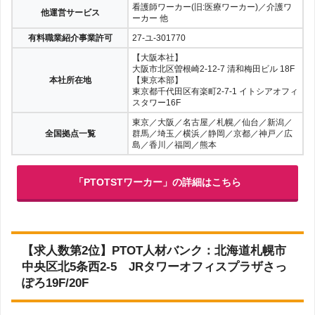
看護師ワーカー(旧:医療ワーカー)／介護ワ
他運営サービス
ーカー 他
有料職業紹介事業許可
27-ユ-301770
【大阪本社】
大阪市北区曽根崎2-12-7 清和梅田ビル 18F
本社所在地
【東京本部】
東京都千代田区有楽町2-7-1 イトシアオフィ
スタワー16F
東京／大阪／名古屋／札幌／仙台／新潟／
全国拠点一覧
群馬／埼玉／横浜／静岡／京都／神戸／広
島／香川／福岡／熊本
「PTOTSTワーカー」の詳細はこちら
【求人数第2位】PTOT人材バンク：北海道札幌市
中央区北5条西2-5 JRタワーオフィスプラザさっ
ぽろ19F/20F