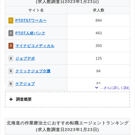
(求人数調査日2023年1月23日)
調査日
お仕事委員会 Produced by
求人数ランキング上部または下部に記載
サイト名
求人数
0
14
エルユーエス
PTOTSTワーカー
894
1
ベネッセMCM PT・OT・ST
0
14
お仕事サポート
PTOT人材バンク
463
2
マイナビコメディカル
350
3
ジョブデポ
125
4
クリックジョブ介護
84
5
ケアジョブ
82
6
メドフィット
33
7
調査概要
かいごガーデン
27
8
調査の企画・集計
株式会社アドバンスフロー
介護JJ（介護ジャストジョ
13
9
北海道の作業療法士におすすめ転職エージェントランキング
ブ）
調査対象とした転職エージェントについて
(求人数調査日2023年1月23日)
PTOT転職ナビ
12
10
Googleで「リハビリ 転職エージェント」という検索ワードで検索して掲載し