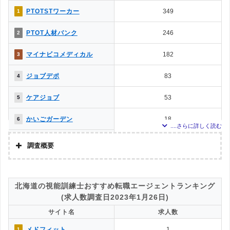
MC-介護のお仕事
4
11
調査対象とした求人について
PTOTSTワーカー
349
1
上記で調査対象とした転職エージェントがWEBサイトで公開している求人のう
メディカル・コンシェルジ
3
12
PTOT人材バンク
246
2
ち、「条件：作業療法士」「地域：北海道」の条件に合致する求人数をカウン
ュネット
トしました。
PTOT転職ナビ
3
12
マイナビコメディカル
182
3
調査日
お仕事委員会 Produced by
2021年9月13日
0
14
ジョブデポ
83
4
エルユーエス
ベネッセMCM PT・OT・ST
0
14
ケアジョブ
53
5
お仕事サポート
かいごガーデン
18
6
クリックジョブ介護
10
7
調査概要
ミラクス介護
8
8
調査の企画・集計
株式会社アドバンスフロー
メドフィット
4
9
北海道の視能訓練士おすすめ転職エージェントランキング
調査対象とした転職エージェントについて
(求人数調査日2023年1月26日)
メディカル・コンシェルジ
2
10
Googleで「リハビリ 転職エージェント」という検索ワードで検索して掲載し
ュネット
サイト名
求人数
ていた「『有料職業紹介事業許可』を取得している」「職種別での求人数算出
ができる」企業を対象。
MC-介護のお仕事
1
11
メドフィット
1
1