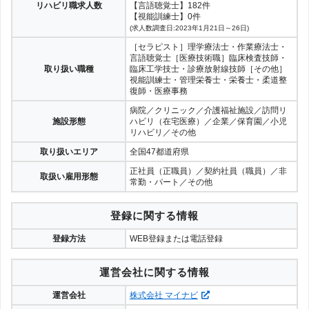
リハビリ職求人数
【言語聴覚士】182件
【視能訓練士】0件
(求人数調査日:2023年1月21日～26日)
［セラピスト］理学療法士・作業療法士・
言語聴覚士［医療技術職］臨床検査技師・
取り扱い職種
臨床工学技士・診療放射線技師［その他］
視能訓練士・管理栄養士・栄養士・柔道整
復師・医療事務
病院／クリニック／介護福祉施設／訪問リ
施設形態
ハビリ（在宅医療）／企業／保育園／小児
リハビリ／その他
取り扱いエリア
全国47都道府県
正社員（正職員）／契約社員（職員）／非
取扱い雇用形態
常勤・パート／その他
登録に関する情報
登録方法
WEB登録または電話登録
運営会社に関する情報
運営会社
株式会社 マイナビ