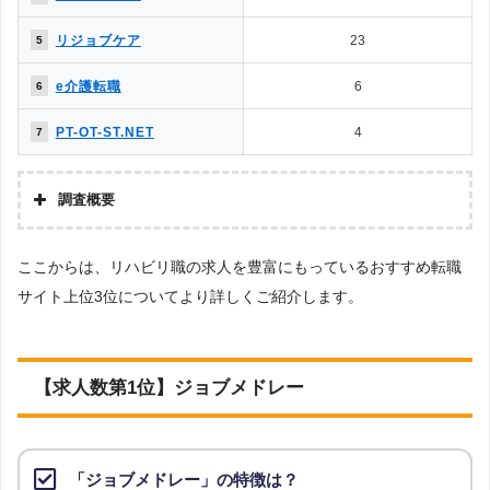
10.内定をもらいやすいのは？
◯
△
→解説5
リジョブケア
23
5
△
✕
11.退職サポートや転職後のサポートは？
e介護転職
6
6
［解説1］転職エージェントは、転職エージェント経由での応募になるため、
PT-OT-ST.NET
4
7
転職エージェント側とのやりとりが必要になるなど多少の制限が生じます。
反面、転職サイトは自身で応募するため制約がなく、気軽に利用することが
できます。
調査概要
調査の企画・
［解説2］転職エージェントは、自社が実際にコンタクトを取っている企業の
株式会社アドバンスフロー
集計
求人のみが掲載されているため、転職エージェントのチェックが入ることか
ここからは、リハビリ職の求人を豊富にもっているおすすめ転職
調査対象とし
Googleで「リハビリ 転職エージェント」という検索ワードで
ら厳選されています。
サイト上位3位についてより詳しくご紹介します。
た転職サイト
検索して掲載していた「転職支援サービスを提供していない」
について
サイトを対象としています。
［解説3］転職エージェントも、複数の企業に同時応募できますが、転職エー
調査対象とし
上記で調査対象とした転職サイトがWEBサイトで公開している
た求人につい
求人のうち、「地域：北海道」の条件に合致する求人数をカウ
ジェント内の社内選考で落ちる可能性もあります。反面、転職サイトでは自
【求人数第1位】ジョブメドレー
て
ントしました。
身で興味のある求人があればいくらでも自由に応募することができます。
求人数ランキング上部または下部に記載
調査日
［解説4］転職エージェントは、担当者が企業の人事担当者からヒアリングし
た上で人材紹介を行っています。そのため、企業がどんな人材が欲しいの
「ジョブメドレー」の特徴は？