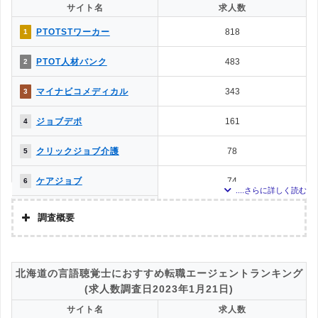
サイト名
求人数
ていた「『有料職業紹介事業許可』を取得している」企業を対象。
ミラクス介護
12
10
調査対象とした求人について
PTOTSTワーカー
818
1
上記で調査対象とした転職エージェントがWEBサイトで公開している求人のう
メディカル・コンシェルジ
11
12
PTOT人材バンク
483
2
ち、「条件：理学療法士」「地域：北海道」の条件に合致する求人数をカウン
ュネット
トしました。
MC-介護のお仕事
4
13
マイナビコメディカル
343
3
調査日
お仕事委員会 Produced by
求人数ランキング上部または下部に記載
0
14
ジョブデポ
161
4
エルユーエス
ベネッセMCM PT・OT・ST
0
14
クリックジョブ介護
78
5
お仕事サポート
ケアジョブ
74
6
かいごガーデン
31
7
調査概要
メドフィット
15
8
調査の企画・集計
株式会社アドバンスフロー
ミラクス介護
11
9
北海道の言語聴覚士におすすめ転職エージェントランキング
調査対象とした転職エージェントについて
(求人数調査日2023年1月21日)
介護JJ（介護ジャストジョ
8
10
Googleで「リハビリ 転職エージェント」という検索ワードで検索して掲載し
ブ）
サイト名
求人数
ていた「『有料職業紹介事業許可』を取得している」企業を対象。