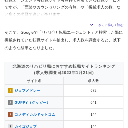
ですが、「面談やカウンセリングの有無」や「掲載求人の数」な
ど多くの項目で違いがあります。
転職エージェ
比較内容
転職サイト
そこで、Googleで「リハビリ 転職エージェント」と検索した際に
ント
掲載されていた転職サイトを抽出し、求人数を調査すると、以下
1.気軽に利用できるのはどっち？
△
◯
→解説1
のような結果となりました。
◯
✕
2.面談・カウンセリングの有無は？
◯
◎
3.掲載求人数はどっちが多い？
北海道のリハビリ職におすすめ転職サイトランキング
4.掲載求人の質が良いのは？
◯
△
(求人数調査日2023年1月21日)
→解説2
サイト名
求人数
5.一度に複数の求人に応募できる？
◯
◎
→解説3
ジョブメドレー
672
1
△
◯
6.企業やヘッドハンターからスカウトはある？
GUPPY（グッピー）
641
2
7.企業情報を詳しく知れるのは？
◯
△
→解説4
コメディカルドットコム
144
3
◯
△
8.応募書類の添削や面接対策はある？
◯
✕
9.日程調整や年収交渉など企業やりとりは？
カイゴジョブ
144
3