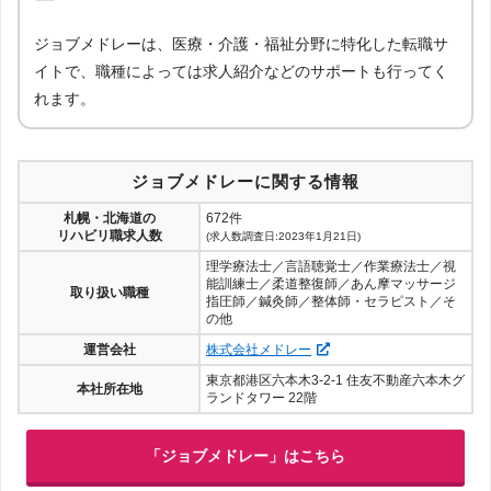
か、企業の内情はどうなのかを理解しているため、より詳しい企業情報を得
られます。
ジョブメドレーは、医療・介護・福祉分野に特化した転職サ
イトで、職種によっては求人紹介などのサポートも行ってく
［解説5］転職エージェントは、企業が欲しい人材と転職希望者が合致してい
れます。
る求人を紹介しているため、内定をもらいやすくなります。
ジョブメドレーに関する情報
札幌・北海道の
672件
リハビリ職求人数
(求人数調査日:2023年1月21日)
理学療法士／言語聴覚士／作業療法士／視
能訓練士／柔道整復師／あん摩マッサージ
取り扱い職種
指圧師／鍼灸師／整体師・セラピスト／そ
の他
運営会社
株式会社メドレー
東京都港区六本木3-2-1 住友不動産六本木グ
本社所在地
ランドタワー 22階
「ジョブメドレー」はこちら