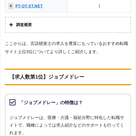
生じます。反面、転職サイトは自身で応募するため制約がなく、気軽に
PT-OT-ST.NET
1
6
利用することができます。
［解説2］転職エージェントは、自社が実際にコンタクトを取っている
調査概要
企業の求人のみが掲載されているため、転職エージェントのチェックが
調査の企画・集計
入ることから厳選されています。
ここからは、言語聴覚士の求人を豊富にもっているおすすめ転職
株式会社アドバンスフロー
サイト上位3位についてより詳しくご紹介します。
調査対象とした転職サイトについて
［解説3］転職エージェントも、複数の企業に同時応募できますが、転
Googleで「リハビリ 転職エージェント」という検索ワードで検索して掲載し
職エージェント内の社内選考で落ちる可能性もあります。反面、転職サ
ていた「転職支援サービスを提供していない」サイトを対象としています。
イトでは自身で興味のある求人があればいくらでも自由に応募すること
調査対象とした求人について
【求人数第1位】ジョブメドレー
ができます。
上記で調査対象とした転職サイトがWEBサイトで公開している求人のうち、
「地域：北海道」の条件に合致する求人数をカウントしました。
［解説4］転職エージェントは、担当者が企業の人事担当者からヒアリ
調査日
ングした上で人材紹介を行っています。そのため、企業がどんな人材が
「ジョブメドレー」の特徴は？
求人数ランキング上部または下部に記載
欲しいのか、企業の内情はどうなのかを理解しているため、より詳しい
企業情報を得られます。
ジョブメドレーは、医療・介護・福祉分野に特化した転職サ
イトで、職種によっては求人紹介などのサポートも行ってく
［解説5］転職エージェントは、企業が欲しい人材と転職希望者が合致
れます。
している求人を紹介しているため、内定をもらいやすくなります。