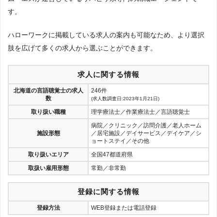
す。
ハローワークに掲載している求人の案内も可能なため、より選択
肢を広げて多くの求人から選ぶことができます。
求人に関する情報
北海道の言語聴覚士の求人
246件
数
(求人数調査日:2023年1月21日)
取り扱い職種
理学療法士／作業療法士／言語聴覚士
病院／クリニック／訪問介護／老人ホーム
施設形態
／居宅施設／デイサービス／デイケア／シ
ョートステイ／その他
取り扱いエリア
全国47都道府県
取扱い雇用形態
常勤／非常勤
登録に関する情報
登録方法
WEB登録または電話登録