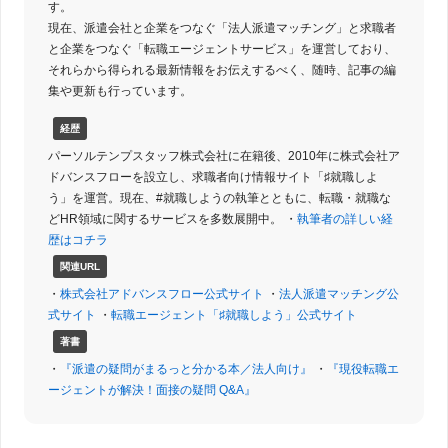
す。
現在、派遣会社と企業をつなぐ「法人派遣マッチング」と求職者
と企業をつなぐ「転職エージェントサービス」を運営しており、
それらから得られる最新情報をお伝えするべく、随時、記事の編
集や更新も行っています。
経歴
パーソルテンプスタッフ株式会社に在籍後、2010年に株式会社ア
ドバンスフローを設立し、求職者向け情報サイト「♯就職しよ
う」を運営。現在、#就職しようの執筆とともに、転職・就職な
どHR領域に関するサービスを多数展開中。 ・
執筆者の詳しい経
歴はコチラ
関連URL
・
株式会社アドバンスフロー公式サイト
・
法人派遣マッチング公
式サイト
・
転職エージェント「♯就職しよう」公式サイト
著書
・
『派遣の疑問がまるっと分かる本／法人向け』
・
『現役転職エ
ージェントが解決！面接の疑問 Q&A』