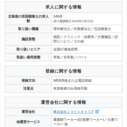
求人に関する情報
北海道の言語聴覚士の求人
349件
数
(求人数調査日:2023年1月21日)
取り扱い職種
理学療法士／作業療法士／言語聴覚士
病院／クリニック・診療所／介護施設／訪
施設形態
問リハビリ／その他
取り扱いエリア
全国47都道府県
取扱い雇用形態
常勤／非常勤／パート
登録に関する情報
登録方法
WEB登録または電話登録
注意点
有資格者のみ登録可能
運営会社に関する情報
運営会社
株式会社トライトキャリア
看護師ワーカー(旧:医療ワーカー)／介護ワ
他運営サービス
ーカー 他