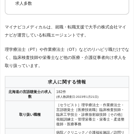
求人多数
マイナビコメディカルは、就職・転職支援で大手の株式会社マイ
ナビが運営している転職エージェントです。
理学療法士（PT）や作業療法士（OT）などのリハビリ職だけでな
く、臨床検査技師や栄養士など他の医療・介護従事者向け求人を
取り扱っています。
求人に関する情報
北海道の言語聴覚士の求人
182件
数
(求人数調査日:2023年1月21日)
［セラピスト］理学療法士・作業療法士・
言語聴覚士［医療技術職］臨床検査技師・
取り扱い職種
臨床工学技士・診療放射線技師［その他］
視能訓練士・管理栄養士・栄養士・柔道整
復師・医療事務
病院／クリニック／介護福祉施設／訪問リ