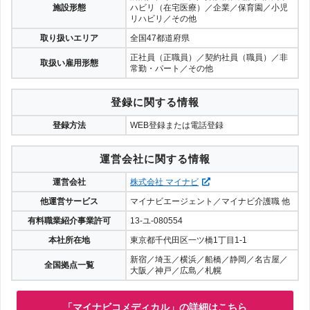
施設形態
ハビリ（在宅医療）／企業／保育園／小児
リハビリ／その他
取り扱いエリア
全国47都道府県
正社員（正職員）／契約社員（職員）／非
取扱い雇用形態
常勤・パート／その他
登録に関する情報
登録方法
WEB登録または電話登録
運営会社に関する情報
運営会社
株式会社 マイナビ
他運営サービス
マイナビエージェント／マイナビ介護職 他
有料職業紹介事業許可
13-ユ-080554
本社所在地
東京都千代田区一ツ橋1丁目1-1
新宿／埼玉／横浜／船橋／静岡／名古屋／
全国拠点一覧
大阪／神戸／広島／札幌
「マイナビコメディカル」の詳細はこちら