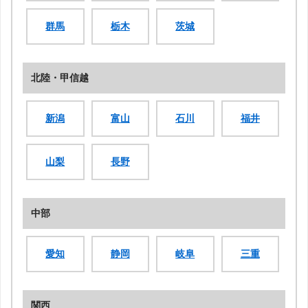
群馬
栃木
茨城
北陸・甲信越
新潟
富山
石川
福井
山梨
長野
中部
愛知
静岡
岐阜
三重
関西