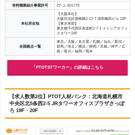
有料職業紹介事業許可
27-ユ-301770
【大阪本社】
大阪市北区曽根崎2-12-7 清和梅田ビル 18F
本社所在地
【東京本部】
東京都千代田区有楽町2-7-1 イトシアオフィ
スタワー16F
東京／大阪／名古屋／札幌／仙台／新潟／
全国拠点一覧
群馬／埼玉／横浜／静岡／京都／神戸／広
島／香川／福岡／熊本
「PTOTSTワーカー」の詳細はこちら
【求人数第2位】PTOT人材バンク：北海道札幌市
中央区北5条西2-5 JRタワーオフィスプラザさっぽ
ろ 19F・20F