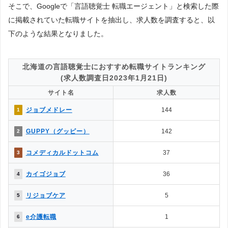
1.気軽に利用できるのはどっち？
そこで、Googleで「言語聴覚士 転職エージェント」と検索した際
△
◯
→解説1
に掲載されていた転職サイトを抽出し、求人数を調査すると、以
◯
✕
2.面談・カウンセリングの有無は？
下のような結果となりました。
◯
◎
3.掲載求人数はどっちが多い？
4.掲載求人の質が良いのは？
◯
△
→解説2
北海道の言語聴覚士におすすめ転職サイトランキング
5.一度に複数の求人に応募できる？
(求人数調査日2023年1月21日)
◯
◎
→解説3
サイト名
求人数
△
◯
6.企業やヘッドハンターからスカウトはある？
ジョブメドレー
144
1
7.企業情報を詳しく知れるのは？
◯
△
→解説4
GUPPY（グッピー）
142
2
◯
△
8.応募書類の添削や面接対策はある？
◯
✕
9.日程調整や年収交渉など企業やりとりは？
コメディカルドットコム
37
3
10.内定をもらいやすいのは？
◯
△
→解説5
カイゴジョブ
36
4
△
✕
11.退職サポートや転職後のサポートは？
リジョブケア
5
5
［解説1］転職エージェントは、転職エージェント経由での応募になる
e介護転職
1
6
ため、転職エージェント側とのやりとりが必要になるなど多少の制限が