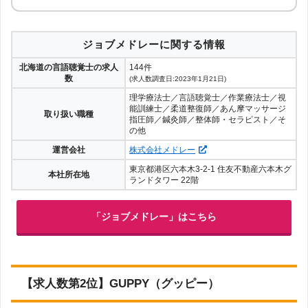
ジョブメドレーに関する情報
北海道の言語聴覚士の求人
144件
数
(求人数調査日:2023年1月21日)
理学療法士／言語聴覚士／作業療法士／視
能訓練士／柔道整復師／あん摩マッサージ
取り扱い職種
指圧師／鍼灸師／整体師・セラピスト／そ
の他
運営会社
株式会社メドレー
東京都港区六本木3-2-1 住友不動産六本木グ
本社所在地
ランドタワー 22階
「ジョブメドレー」はこちら
【求人数第2位】GUPPY（グッピー）