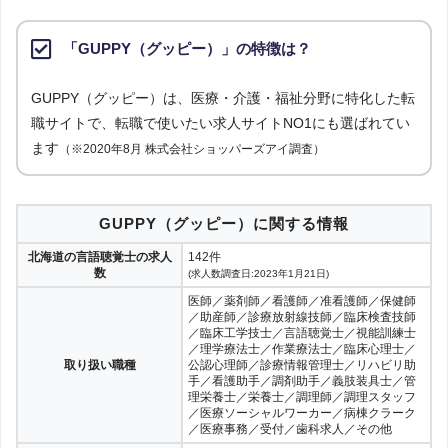
「GUPPY（グッピー）」の特徴は？
GUPPY（グッピー）は、医療・介護・福祉分野に特化した転
職サイトで、転職で使いたい求人サイトNO1にも選ばれてい
ます
（※2020年8月 株式会社ショッパーズアイ調査）
GUPPY（グッピー）に関する情報
北海道の言語聴覚士の求人
142件
数
(求人数調査日:2023年1月21日)
医師／薬剤師／看護師／准看護師／保健師
／助産師／診療放射線技師／臨床検査技師
／臨床工学技士／言語聴覚士／視能訓練士
／理学療法士／作業療法士／臨床心理士／
取り扱い職種
公認心理師／診療情報管理士／リハビリ助
手／看護助手／調剤助手／義肢装具士／管
理栄養士／栄養士／調理師／調理スタッフ
／医療ソーシャルワーカー／病棟クラーク
／医療事務／受付／歯科求人／その他