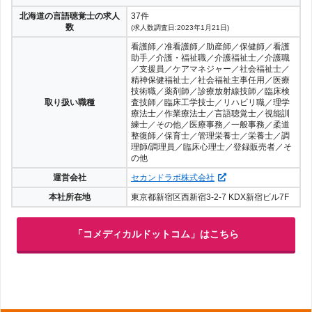
北海道の言語聴覚士の求人
37件
数
(求人数調査日:2023年1月21日)
看護師／准看護師／助産師／保健師／看護
助手／介護・福祉職／介護福祉士／介護職
／支援員／ケアマネジャー／社会福祉士／
精神保健福祉士／社会福祉主事任用／医療
技術職／薬剤師／診療放射線技師／臨床検
取り扱い職種
査技師／臨床工学技士／リハビリ職／理学
療法士／作業療法士／言語聴覚士／視能訓
練士／その他／医療事務／一般事務／柔道
整復師／保育士／管理栄養士／栄養士／調
理師/調理員／臨床心理士／登録販売者／そ
の他
運営会社
セカンドラボ株式会社
本社所在地
東京都新宿区西新宿3-2-7 KDX新宿ビル7F
「コメディカルドットコム」はこちら