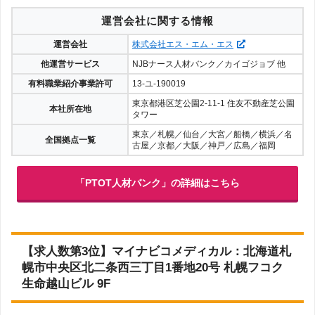
運営会社に関する情報
運営会社
株式会社エス・エム・エス
他運営サービス
NJBナース人材バンク／カイゴジョブ 他
有料職業紹介事業許可
13-ユ-190019
東京都港区芝公園2-11-1 住友不動産芝公園
本社所在地
タワー
東京／札幌／仙台／大宮／船橋／横浜／名
全国拠点一覧
古屋／京都／大阪／神戸／広島／福岡
「PTOT人材バンク」の詳細はこちら
【求人数第3位】マイナビコメディカル：北海道札
幌市中央区北二条西三丁目1番地20号 札幌フコク
生命越山ビル 9F