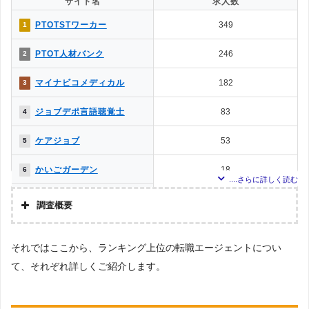
サイト名
求人数
PTOTSTワーカー
349
1
PTOT人材バンク
246
2
マイナビコメディカル
182
3
ジョブデポ言語聴覚士
83
4
ケアジョブ
53
5
かいごガーデン
18
6
クリックジョブ介護
10
7
調査概要
ミラクス介護
8
8
調査の企画・集計
それではここから、ランキング上位の転職エージェントについ
株式会社アドバンスフロー
メドフィット
4
9
て、それぞれ詳しくご紹介します。
調査対象とした転職エージェントについて
メディカル・コンシェルジ
2
10
Googleで「リハビリ 転職エージェント」という検索ワードで検索して掲載し
ュネット
ていた「『有料職業紹介事業許可』を取得している」「職種別での求人数算出
ができる」企業を対象。