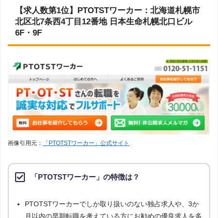
MC-介護のお仕事
1
11
【求人数第1位】PTOTSTワーカー：北海道札幌市
調査対象とした求人について
北区北7条西4丁目12番地 日本生命札幌北口ビル
介護JJ（介護ジャストジョ
1
11
上記で調査対象とした転職エージェントがWEBサイトで公開している求人のう
ブ）
6F・9F
ち、「条件：言語聴覚士」「地域：北海道」の条件に合致する求人数をカウン
お仕事委員会 Produced by
トしました。
0
13
エルユーエス
調査日
PTOT転職ナビ
0
13
求人数ランキング上部または下部に記載
ベネッセMCM PT・OT・ST
0
13
お仕事サポート
画像引用元：
「PTOTSTワーカー」公式サイト
「PTOTSTワーカー」の特徴は？
PTOTSTワーカーでしか取り扱いのない独占求人や、3か
月以内の早期転職を考えている方にお勧めの優良求人を多