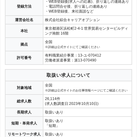
・WEB登録後(求人への応募)、折り返しの連絡あり
登録方法
・電話問合せ後、折り返しの連絡あり
・WEB登録後、来社面談など
運営会社名
株式会社綜合キャリアオプション
東京都港区浜松町2-4-1 世界貿易センタービルディ
本社
ング南館 16階
全国
拠点
※詳細は公式サイトにてご確認ください
有料職業紹介事業：13-ユ-070412
許可番号
労働者派遣事業：派13-070490
取扱い求人について
全国
対象地域
※詳細は公式サイトのお仕事情報ページにてご確認ください
26,114件
総求人数
(求人数調査日:2023年10月10日)
長期求人
取扱いあり
取扱いあり
短期・単発求人
「短期」
リモートワーク求人
取扱いあり