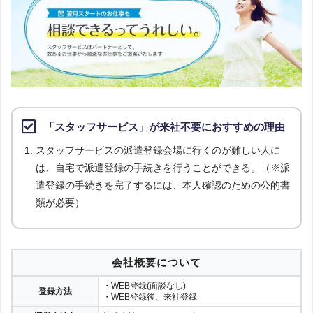
調査日
2023年10月10日
総合評価
第8位
登録
ランスタッド
2.76点
公式サイト
総合評価
第9位
登録
バイトレ
「スタッフサービス」が来社不要におすすめの理由
2.51点
公式サイト
スタッフサービスの派遣登録会場に行くのが難しい人に
総合評価
は、自宅で派遣登録の手続きを行うことができる。（※派
第10位
登録
遣登録の手続きを完了するには、本人確認のための公的書
ヒューマントラスト
2.49点
公式サイト
類が必要）
総合評価
第11位
登録
サウンズグッド
会社概要について
2.46点
公式サイト
・WEB登録(面談なし)
登録方法
総合評価
・WEB登録後、来社登録
第12位