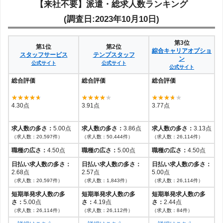
【来社不要】派遣・総求人数ランキング
(調査日:2023年10月10日)
第3位
第1位
第2位
綜合キャリアオプショ
スタッフサービス
テンプスタッフ
ン
公式サイト
公式サイト
公式サイト
総合評価
総合評価
総合評価
4.30点
3.91点
3.77点
求人数の多さ：
5.00点
求人数の多さ：
3.86点
求人数の多さ：
3.13点
（求人数：20,597件）
（求人数：50,444件）
（求人数：26,114件）
職種の広さ：
4.50点
職種の広さ：
5.00点
職種の広さ：
4.50点
日払い求人数の多さ：
日払い求人数の多さ：
日払い求人数の多さ：
2.68点
2.57点
5.00点
（求人数：20,597件）
（求人数：1,843件）
（求人数：26,114件）
短期単発求人数の多
短期単発求人数の多
短期単発求人数の多
さ：
5.00点
さ：
4.19点
さ：
2.44点
（求人数：26,114件）
（求人数：26,112件）
（求人数：84件）