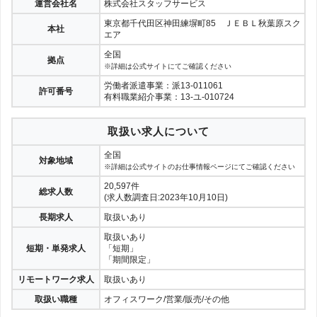
運営会社名
株式会社スタッフサービス
登録
リージェンシー
2.36点
公式サイト
東京都千代田区神田練塀町85 ＪＥＢＬ秋葉原スク
本社
エア
総合評価
全国
拠点
第13位
※詳細は公式サイトにてご確認ください
登録
リクルートスタッフィング
労働者派遣事業：派13-011061
2.36点
公式サイト
許可番号
有料職業紹介事業：13-ユ-010724
総合評価
取扱い求人について
第14位
登録
キャスティングロード
2.35点
全国
公式サイト
対象地域
※詳細は公式サイトのお仕事情報ページにてご確認ください
20,597件
総合評価
総求人数
(求人数調査日:2023年10月10日)
第15位
登録
フルキャスト
長期求人
取扱いあり
2.32点
公式サイト
取扱いあり
短期・単発求人
「短期」
総合評価
「期間限定」
第16位
登録
トップスポット
リモートワーク求人
取扱いあり
2.27点
公式サイト
取扱い職種
オフィスワーク/営業/販売/その他