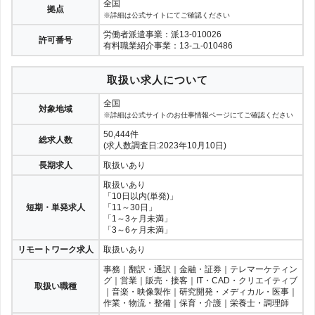
全国
拠点
※詳細は公式サイトにてご確認ください
労働者派遣事業：派13-010026
許可番号
有料職業紹介事業：13-ユ-010486
取扱い求人について
全国
対象地域
※詳細は公式サイトのお仕事情報ページにてご確認ください
50,444件
総求人数
(求人数調査日:2023年10月10日)
長期求人
取扱いあり
取扱いあり
「10日以内(単発)」
短期・単発求人
「11～30日」
「1～3ヶ月未満」
「3～6ヶ月未満」
リモートワーク求人
取扱いあり
事務｜翻訳・通訳｜金融・証券｜テレマーケティン
グ｜営業｜販売・接客｜IT・CAD・クリエイティブ
取扱い職種
｜音楽・映像製作｜研究開発・メディカル・医事｜
作業・物流・整備｜保育・介護｜栄養士・調理師