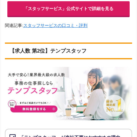
総合評価
第17位
「スタッフサービス」公式サイトで詳細を見る
登録
サンレディース
2.14点
公式サイト
関連記事:
スタッフサービスの口コミ・評判
総合評価
第18位
登録
パーソルクロステクノロジー
2.07点
公式サイト
【求人数 第2位】テンプスタッフ
総合評価
第19位
登録
テクノウェイブ
2.01点
公式サイト
総合評価
第20位
登録
REX派遣
1.89点
公式サイト