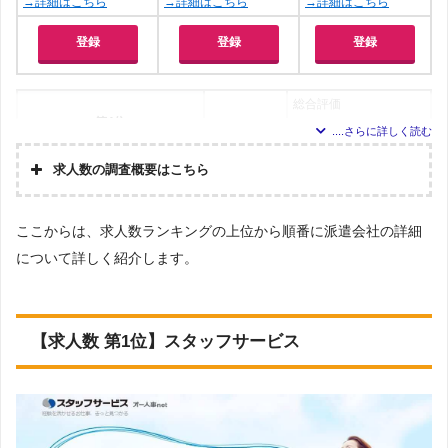
→詳細はこちら
→詳細はこちら
→詳細はこちら
登録
登録
登録
総合評価
第4位
登録
アデコ
3.00点
公式サイト
求人数の調査概要はこちら
総合評価
調査の
企画・
第5位
株式会社アドバンスフロー
ここからは、求人数ランキングの上位から順番に派遣会社の詳細
登録
テクノ・サービス
集計
2.82点
公式サイト
について詳しく紹介します。
調査対
Googleで「来社不要 派遣会社」という検索ワードで検
象とし
索し、検索結果に表示された10ページ内のWEBサイト
た派遣
総合評価
を閲覧。そのサイトに記載されていた「『労働者派遣
会社に
第6位
事業許可』をもっている企業」
ついて
登録
パソナ
【求人数 第1位】スタッフサービス
2.80点
公式サイト
上記で調査対象とした派遣会社のWEBサイトで公開さ
調査対
れている求人情報の中で
象とし
(1)総求人数
総合評価
た求人
(2)「日払いOK」の求人数
につい
第7位
(3)「短期・単発」の求人数
登録
て
マンパワー
の条件に合致する求人数をそれぞれ調査。
2.78点
公式サイト