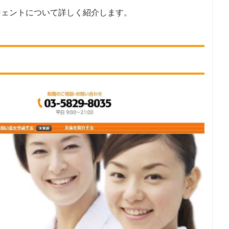
91
ジェントについて詳しく紹介します。
象とした派遣会社について
、検索結果に表示された10のWEBサイトを閲覧。その10サイトに記載されていた転職エ
19
「介護職の職業紹介専門」の条件を満たす企業23社を対象としました。
対象とした求人について
18
で公開している求人のうち、「職種：介護職・ヘルパー／介護福祉士」「雇用形態：正
件に合致する求人数をカウントしました。
象外転職エージェントについて
11
外」の転職エージェントについては、ランキングから除外しています。
調査日
5
3
2