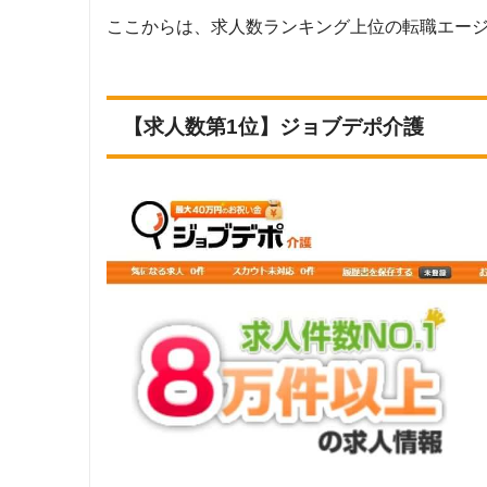
株式会社アドバンスフロー
マイナビ介護職
ここからは、求人数ランキング上位の転職エー
調査対
Googleで「介護 転職エージェント」という検索ワードで検索し
クリックジョブ介護
ージェントのうち、「『有料職業紹介事業許可』を取得している」
【求人数第1位】ジョブデポ介護
調査
ミラクス介護
上記で調査対象とした転職エージェント23社が各社のWEBサイト
社員／契約社員／アルバイト・パート」「地域：対象エリア」の条
ランキング対
かいごガーデン
上記23社のうち「求人数がゼロ件」または「サービスエリア対象
介護JJ
求人数ランキングの上部に記載
MC-介護のお仕事
介護ぷらす＋