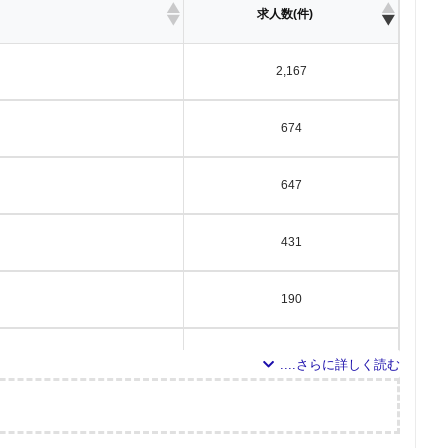
求人数(件)
2,167
674
647
431
190
117
101
調査の企画・集計