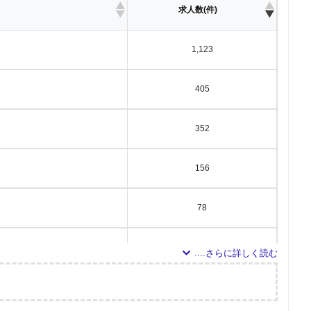
求人数(件)
1,123
405
352
156
78
78
71
調査の企画・集計