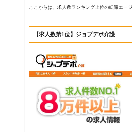
株式会社アドバンスフロー
介護ワーク
ここからは、求人数ランキング上位の転職エー
調査対
Googleで「介護 転職エージェント」という検索ワードで検索し
クリックジョブ介護
ージェントのうち、「『有料職業紹介事業許可』を取得している」
【求人数第1位】ジョブデポ介護
調査
ミラクス介護
上記で調査対象とした転職エージェント23社が各社のWEBサイト
社員／契約社員／アルバイト・パート」「地域：対象エリア」の条
ランキング対
MC-介護のお仕事
上記23社のうち「求人数がゼロ件」または「サービスエリア対象
介護ぷらす＋
求人数ランキングの上部に記載