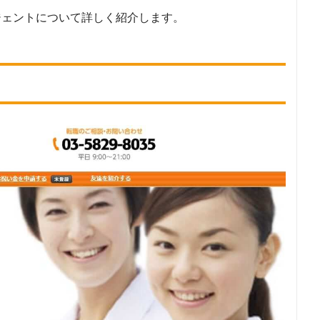
70
ジェントについて詳しく紹介します。
象とした派遣会社について
、検索結果に表示された10のWEBサイトを閲覧。その10サイトに記載されていた転職エ
29
「介護職の職業紹介専門」の条件を満たす企業23社を対象としました。
対象とした求人について
25
で公開している求人のうち、「職種：介護職・ヘルパー／介護福祉士」「雇用形態：正
件に合致する求人数をカウントしました。
象外転職エージェントについて
2
外」の転職エージェントについては、ランキングから除外しています。
調査日
1