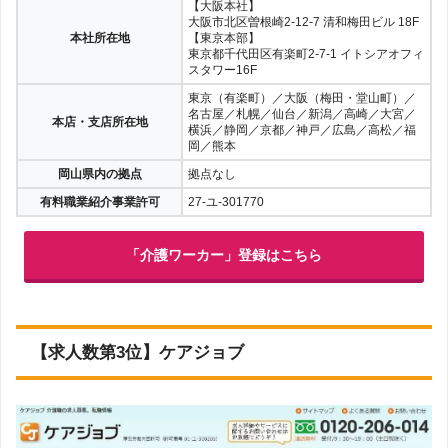
【大阪本社】
大阪市北区曽根崎2-12-7 清和梅田ビル 18F
本社所在地
【東京本部】
東京都千代田区有楽町2-7-1 イトシアオフィ
スタワー16F
東京（有楽町）／大阪（梅田・堂山町）／
名古屋／札幌／仙台／新潟／高崎／大宮／
本店・支店所在地
横浜／静岡／京都／神戸／広島／高松／福
岡／熊本
岡山県内の拠点
拠点なし
有料職業紹介事業許可
27-ユ-301770
「介護ワーカー」登録はこちら
【求人数第3位】ケアジョブ