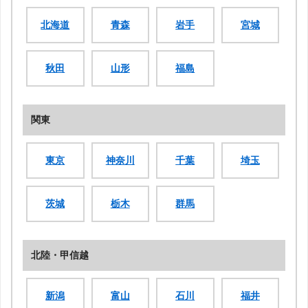
北海道
青森
岩手
宮城
秋田
山形
福島
関東
東京
神奈川
千葉
埼玉
茨城
栃木
群馬
北陸・甲信越
新潟
富山
石川
福井