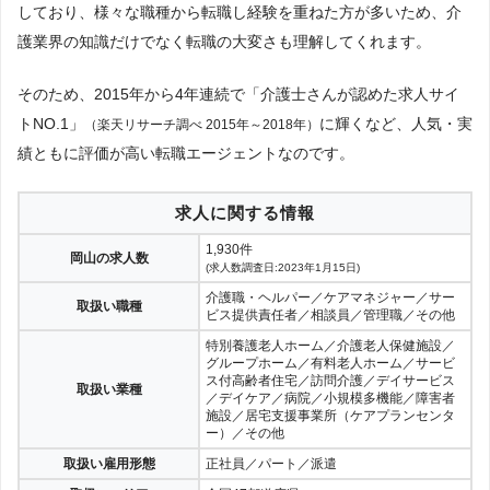
しており、様々な職種から転職し経験を重ねた方が多いため、介
護業界の知識だけでなく転職の大変さも理解してくれます。
そのため、2015年から4年連続で「介護士さんが認めた求人サイ
トNO.1」
に輝くなど、人気・実
（楽天リサーチ調べ 2015年～2018年）
績ともに評価が高い転職エージェントなのです。
求人に関する情報
1,930件
岡山の求人数
(求人数調査日:2023年1月15日)
介護職・ヘルパー／ケアマネジャー／サー
取扱い職種
ビス提供責任者／相談員／管理職／その他
特別養護老人ホーム／介護老人保健施設／
グループホーム／有料老人ホーム／サービ
ス付高齢者住宅／訪問介護／デイサービス
取扱い業種
／デイケア／病院／小規模多機能／障害者
施設／居宅支援事業所（ケアプランセンタ
ー）／その他
取扱い雇用形態
正社員／パート／派遣