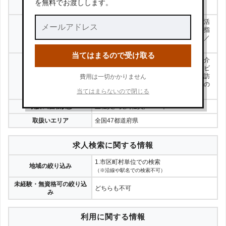
を無料でお渡しします。
岡山の求人数
(求人数調査日:2023年1月15日)
介護職・ヘルパー／ケアマネジャー／生活
相談員／サービス提供責任者／機能訓練指
取扱い職種
導員／管理職・管理職候補／作業療法士／
理学療法士／言語聴覚士／その他
当てはまるので受け取る
特別養護老人ホーム／有料老人ホーム／介
護老人保健施設／グループホーム／サービ
取扱い業種
ス付き高齢者向け住宅／デイサービス／訪
費用は一切かかりません
問介護／病院／小規模多機能型施設／その
当てはまらないので閉じる
他
取扱い雇用形態
正社員／契約社員／パート
取扱いエリア
全国47都道府県
求人検索に関する情報
1.市区町村単位での検索
地域の絞り込み
（※沿線や駅名での検索不可）
未経験・無資格可の絞り込
どちらも不可
み
利用に関する情報