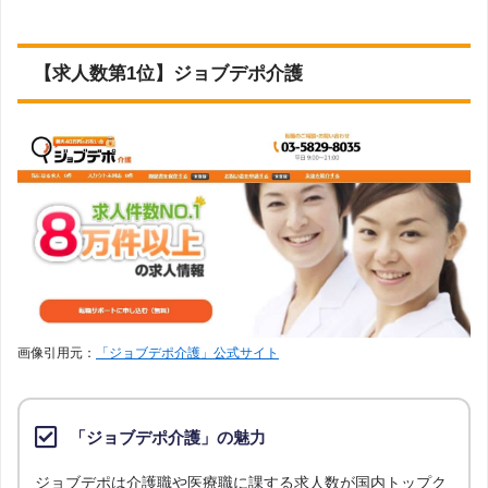
Googleで「介護 転職エージェント」という検索ワードで検索し、検索結果に
介護ワーク
604
表示された10のWEBサイトを閲覧。その10サイトに記載されていた転職エー
ジェントのうち、「『有料職業紹介事業許可』を取得している」「介護職の職
業紹介専門」の条件を満たす企業23社を対象としました。
【求人数第1位】ジョブデポ介護
MC-介護のお仕事
595
調査対象とした求人について
上記で調査対象とした転職エージェント23社が各社のWEBサイトで公開してい
レバウェル介護 正社員紹介
る求人のうち、「職種：介護職・ヘルパー／介護福祉士」「雇用形態：正社員
409
／契約社員／アルバイト・パート」「地域：対象エリア」の条件に合致する求
人数をカウントしました。
クリックジョブ介護
266
ランキング対象外転職エージェントについて
上記23社のうち「求人数がゼロ件」または「サービスエリア対象外」の転職エ
ージェントについては、ランキングから除外しています。
介護JJ
86
調査日
求人数ランキングの上部に記載
かいご畑
43
画像引用元：
「ジョブデポ介護」公式サイト
ベネッセMCM 介護士お仕事サポート
8
「ジョブデポ介護」の魅力
介護ぷらす＋
8
ジョブデポは介護職や医療職に課する求人数が国内トップク