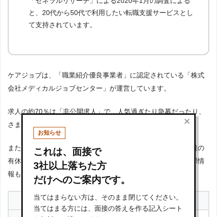
「ゼネラルリサーチ」による2020年1月の調査による
と、20代から50代で利用したい転職支援サービスとし
て支持されています。
ケアジョブは、「職業紹介優良事業者」に認定されている「株式
会社メディカルジョブセンター」が運営しています。
求人の約70％は「非公開求人」で、人気過ぎたり急募だったり、
×
さまざまな事情で公開ができない好条件求人が豊富です。
お知らせ
また、介護の業界に精通したキャリアアドバイザーから、施設の
これは、面接で
有休取得率や離職率、残業率など求人票だけでは知れない内部情
3社以上落ちた方
報も得ることができます。
だけへのご案内です。
当てはまらない方は、そのまま閉じてください。
求人に関する情報
当てはまる方には、面接の答えを作る記入シート
1,929件