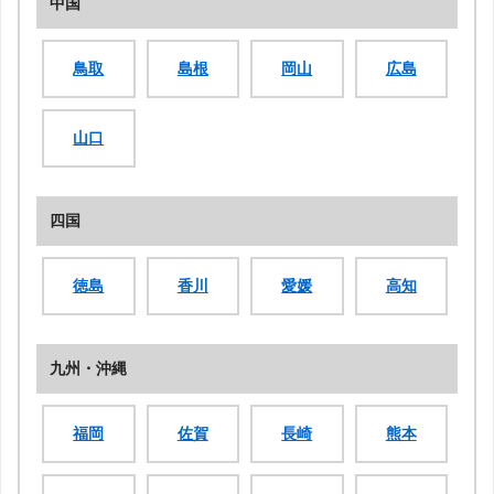
中国
鳥取
島根
岡山
広島
山口
四国
徳島
香川
愛媛
高知
九州・沖縄
福岡
佐賀
長崎
熊本