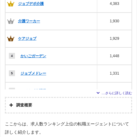
ジョブデポ介護
4,383
介護ワーカー
1,930
ケアジョブ
1,929
かいごガーデン
1,448
ジョブメドレー
1,331
マイナビ介護職
1,330
調査概要
ファーストナビ介護
671
調査の企画・集計
ここからは、求人数ランキング上位の転職エージェントについて
株式会社アドバンスフロー
ミラクス介護
623
詳しく紹介します。
調査対象とした派遣会社について