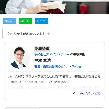
tweet
LINE
はてブ
【PRリンク】が含まれています
記事監修
株式会社アドバンスフロー
代表取締役
中塚 章浩
・
著書「面接の疑問 Q＆A」
Twitter
パーソルテンプスタッフ株式会社に約6年在籍し、現在は人材紹介会社
「株式会社アドバンスフロー」の代表取締役。
のべ約2,000名もの転職支援を行い、求職者が希望する仕事を得られる
よう尽力。人材業界16年の経験から「転職はしっかりとした情報が得
られれば得られるほど、理想の職場を見つけられる」と確信し、多く
の人が情報を得られるよう、記事の監修も行う。