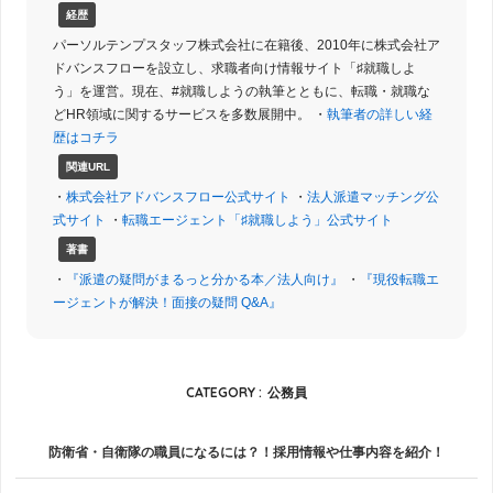
経歴
パーソルテンプスタッフ株式会社に在籍後、2010年に株式会社ア
ドバンスフローを設立し、求職者向け情報サイト「♯就職しよ
う」を運営。現在、#就職しようの執筆とともに、転職・就職な
どHR領域に関するサービスを多数展開中。 ・
執筆者の詳しい経
歴はコチラ
関連URL
・
株式会社アドバンスフロー公式サイト
・
法人派遣マッチング公
式サイト
・
転職エージェント「♯就職しよう」公式サイト
著書
・
『派遣の疑問がまるっと分かる本／法人向け』
・
『現役転職エ
ージェントが解決！面接の疑問 Q&A』
CATEGORY :
公務員
防衛省・自衛隊の職員になるには？！採用情報や仕事内容を紹介！