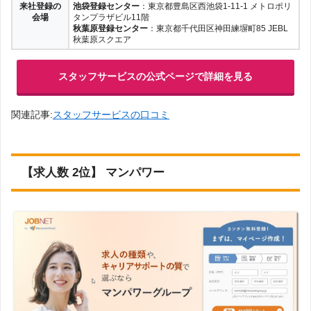
来社登録の
池袋登録センター
：東京都豊島区西池袋1-11-1 メトロポリ
会場
タンプラザビル11階
北海道
青森
宮城
岩手
秋葉原登録センター
：東京都千代田区神田練塀町85 JEBL
秋葉原スクエア
秋田
山形
福島
スタッフサービスの公式ページで詳細を見る
関連記事:
スタッフサービスの口コミ
関東
東京
神奈川
千葉
埼玉
【求人数 2位】 マンパワー
茨城
栃木
群馬
北陸・甲信越
新潟
山梨
長野
石川