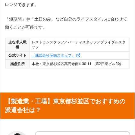
しており、専門的なアドバイスを受けることができます。
トワークエンジニア・セールスエンジニア・ヘルプデス
レンジできます。
ク・テク二カルサポート・運用管理・保守・その他IT・技
術系
派遣会社の基本情報
「短期間」や「土日のみ」など自分のライフスタイルに合わせて
登録について
働くことが可能です。
展開地域
全国対応
32件
登録方法
オンライン登録・来社登録
求人数
＊2023年7月5日 調査
主な求人職
レストランスタッフ／パーティスタッフ／ブライダルスタ
銀座登録センター
：東京都中央区銀座8-4-17 リクルートGI
種
ッフ
事務
：部署アシスタント・営業アシスタント・広報・企画
NZA8ビル2階
事務・データ入力
新宿登録センター
：東京都新宿区西新宿1-25-1 新宿センタ
公式サイト
「株式会社昭栄スタッフ」
国際事務
：貿易・英文事務・海外営業事務・外国語事務
ービル32階
（英語以外）
来社登録の
渋谷登録センター
：東京都渋谷区道玄坂1-12-1 渋谷マーク
拠点住所
本社
：東京都杉並区高円寺南4-30-11 第2日東ビル2階
経理
：経理・英文経理
会場
シティウェスト11階
人事
：採用アシスタント・人事労務・人事研修アシスタン
池袋登録センター
：東京都豊島区西池袋1-21-7 住友不動産
ト
池袋西口ビル6階
金融事務
：外為・後方事務・証券事務・生保事務・窓口事
北千住登録センター
：東京都足立区千住3-98-2 千住ミルデ
務・損保事務
ィスⅡ番館4階
受付
：総合・フロアー受付・接客・ショールーム・カウン
ター
【製造業・工場】東京都杉並区でおすすめの
秘書
：秘書
リクルートスタッフィングの公式ページで詳細を見る
営業
：IT関連営業・営業（フォロー営業・ルートラウンダ
派遣会社は？
ー・開拓営業）・営業スーパーバイザー・企画営業・金融
営業
関連記事:
リクルートスタッフィングの口コミ
販売
：販売スタッフ（ブランド・アパレル・家電・通信機
器）・販売リーダー
通訳／翻訳
：通訳・翻訳