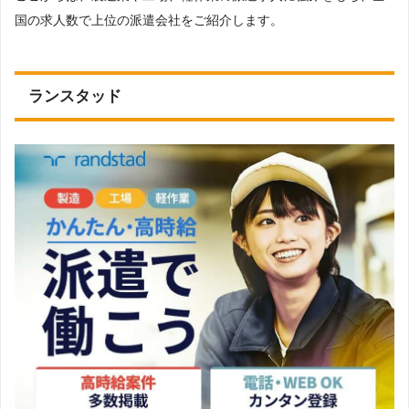
ープ起こし・DTPオペレーター、その他
国の求人数で上位の派遣会社をご紹介します。
登録について
登録方法
WEB登録（WEB面談）・来社登録
ランスタッド
パソナ東京キャリアセンター
：東京都港区南青山3-1-30
パソナ新宿キャリアセンター
：東京都新宿区西新宿1-25-1
新宿センタービル49階 N側通路
来社登録の
パソナ・池袋
：東京都豊島区西池袋1-3-6 アウルコート9階
会場
パソナ渋谷キャリアセンター
：東京都渋谷区道玄坂1-16-10
渋谷DTビル9階
パソナ品川キャリアセンター
：東京都港区港南2-16-4 品
川グランドセントラルタワー5階
パソナの公式ページで詳細を見る
関連記事:
パソナの口コミ