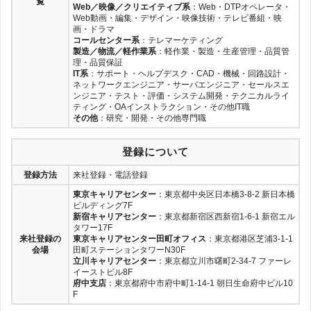
覧
Web／映像／クリエイティブ系
：Web・DTPオペレータ・
Web動画・編集・デザイン・映像技術・テレビ番組・映
画・ドラマ
コールセンター系
：テレマーケティング
製造／物流／軽作業系
：軽作業・製造・生産管理・品質管
理・品質保証
IT系
：サポート・ヘルプデスク・CAD・機械・回路設計・
ネットワークエンジニア・サーバエンジニア・セールスエ
ンジニア・テスト・評価・システム開発・テクニカルライ
ティング・OAインストラクション・その他IT職
その他
：研究・開発・その他専門職
登録について
登録方法
来社登録・電話登録
東京キャリアセンター
：東京都中央区日本橋3-8-2 新日本橋
ビルディング7F
新宿キャリアセンター
：東京都新宿区西新宿1-6-1 新宿エル
タワー17F
来社登録の
東京キャリアセンター田町オフィス
：東京都港区芝浦3-1-1
会場
田町ステーションタワーN30F
立川キャリアセンター
：東京都立川市曙町2-34-7 ファーレ
イーストビル8F
府中支店
：東京都府中市府中町1-14-1 朝日生命府中ビル10
F