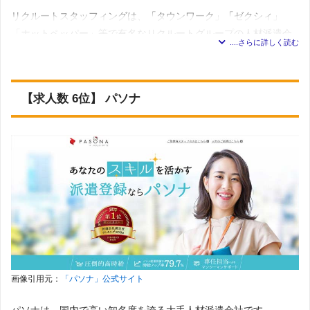
P・制作・映像・音響・ゲーム制作・その他
メカトロニクス／エレクトロニクス系
：制御・組み込み系
リクルートスタッフィングは、「タウンワーク」「ゼクシィ」
開発・電気・電子設計・機械・機構設計・CADオペレータ
派遣会社の基本情報
「ホットペッパー」等で有名なリクルートグループの人材派遣会
ー（電気・電子・機械・機構）・生産管理・フィールドエ
ンジニア・その他
社です。
展開地域
全国対応
建築／土木／プラント系
：建築設計・土木設計・プラント
設計・CADオペレーター（建築・土木・プラント）・施工
124件
求人数
管理・その他
東京都では、銀座・新宿（2拠点）・立川に事業所がありますが、
＊2023年7月5日 調査 自社求人媒体ジョブチェキに掲載
研究開発系
：研究開発（化学・医薬品・素材・食品）・そ
【求人数 6位】 パソナ
現在は来社不要のWEB登録を実施しているため、事業所に訪問せ
の他
オフィスワーク
：一般事務・パソコン操作・データ入力・
メディカル／ヘルスケア系
：臨床開発・治験・営業・マー
営業事務・秘書・リース・購買業務・旅行事務・企画・マ
ずに派遣登録が可能です。
ケティング・安全性・学術・医療事務・介護関連・看護
ーケティング・広報・受付・レセプショニスト・教師・講
師・准看護師・その他
師・カウンセラー・邦文経理・財務・人事・総務・英文事
製造／物流／軽作業系
：製造・物流・軽作業・その他
東京都杉並区の事務派遣は、一般事務の仕事が最も多く掲載され
務・英文経理・セクレタリー・貿易事務・海外営業事務
その他
翻訳／通訳
：翻訳・通訳
ています。
金融／証券
：金融・証券事務・保険事務
テレマーケティング
：テレマーケティング
登録について
営業
：営業（生命保険・銀行・証券以外）・MR・営業（生
リクルートスタッフィングの仕事検索ページでは、東京23区のそ
命保険・銀行・証券）
れぞれの区ごとに検索ができるため、杉並区勤務の求人をピンポ
登録方法
WEB登録（ネット登録）
販売／接客
：アパレル販売・コスメ販売・食品販売・その
他販売・接客・サービス・セールスプロモーション
イントで探すことができます。
東京第1～3支社
：東京都千代田区霞が関3-7-1 霞が関東急
対応職種一
IT／CAD／クリエイティブ
：SE・プログラマー・サポー
拠点（東
ビル10階
覧
ト・NWエンジニア・運用管理・評価・テスト・CAD・設
京）
新宿支社
：東京都新宿区西新宿1－22－2 新宿サンエービル
計・試作・実験（機械・電気系）・CAD・設計（建築・土
またHPでは、派遣の働き方や法律について詳細情報が記載されて
6階
木系）・OAインストラクター・WEBクリエイター・DTPデ
画像引用元：
「パソナ」公式サイト
おり、初めて派遣で働く方に役立つ情報が豊富です。
ザイン・オペレーターCG・デザイン・広告デザイン・コピ
ーライター・編集
アデコの公式ページで詳細を見る
音楽／映像製作
：映像製作・ゲームクリエーター・音楽制
パソナは、国内で高い知名度を誇る大手人材派遣会社です。