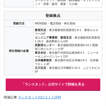
ホールスタッフ・調理師・調理補助・キッチンスタ
ッフ・営業・販売・接客・その他
登録拠点
登録方法
WEB登録・電話登録・来社登録
新宿支店
：東京都新宿区西新宿1-6-1 新宿エルタ
ワー24F
エンジニア事業部 新宿支店
：東京都新宿区西新宿
1-26-2 新宿野村ビル16F
西新宿センター
：東京都新宿区西新宿6-24-1 西新
宿三井ビルディング3F
来社登録の会場
東京本社
：東京都千代田区紀尾井町4-1 ニューオ
ータニガーデンコート21F
日本橋事業所
：東京都中央区日本橋3-6-2 日本橋
フロント4F
立川支店
：東京都立川市曙町2-10-1 ふどうやビル
5F
「ランスタッド」公式サイトで詳細を見る
関連記事:
ランスタッドの口コミと評判