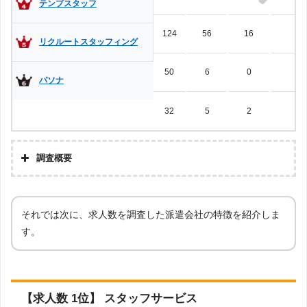
テンプスタッフ
124
56
16
8
短期バイト・単発バイトの派遣
リクルートスタッフィング
日雇い派遣・日雇いバイト
1日派遣
50
6
0
0
パソナ
スポット
期間工
夜勤
32
5
2
2
主婦・子育てママ向け
扶養内
未経験
調査概要
フリーター
それでは次に、求人数を調査した派遣会社の特徴を紹介しま
す。
日払い派遣・日払いバイト
週払い
日給
【求人数 1位】 スタッフサービス
住み込み
寮付き