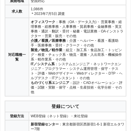
展開地域
全国対応
20代
30代
40代
50代
1,086件
求人数
＊2023年7月5日 調査
ミドル・ミドルシニア（中高年）
シニア
オフィスワーク
：事務（OA・データ入力)・ 営業事務・経
理事務・総務事務・人事事務・貿易事務・金融事務・英文
学生
高校生
大学生
事務・通訳・翻訳・受付・秘書・電話業務・OAインストラ
クター・営業・販売・その他
介護／看護／医療事務
：介護・ヘルパー・看護・看護助
手・医療事務・受付・クラーク・その他
製造／物流／軽作業
：組立・加工系・食品加工・トッピン
対応職種一
グ・検査・チェック系・物流・運搬・入出荷系・機械操作
女性
男性
覧
系・軽作業系・その他
IT／システム系
：システムエンジニア・ネットワークエン
ジニア・プログラマー・システム運用管理・保守・テス
ト・評価・Webデザイナー・Webディレクター・DTP・ヘ
ルプデスク・ITアシスタント・その他
在宅ワーク
リモートワーク
ものづくり系エンジニア
：設計・CADオペレーション・評
価・試験・実験・保守・点検・生産技術・化学分析・その
他
全国都道府県別
登録について
登録方法
WEB登録（ネット登録）・来社登録
北海道・東北
新宿登録センター
：東京都新宿区西新宿1-6-1 新宿エルタワ
ー7階