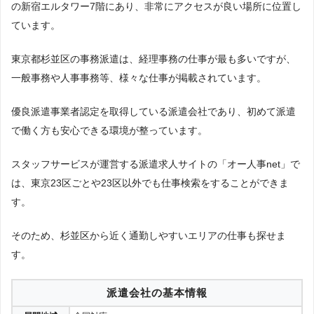
の新宿エルタワー7階にあり、非常にアクセスが良い場所に位置し
損保事務
生保事務
ています。
東京都杉並区の事務派遣は、経理事務の仕事が最も多いですが、
一般事務や人事事務等、様々な仕事が掲載されています。
データ入力
コールセンター
OAインストラクター
秘書
受付
優良派遣事業者認定を取得している派遣会社であり、初めて派遣
で働く方も安心できる環境が整っています。
企業受付
スタッフサービスが運営する派遣求人サイトの「オー人事net」で
は、東京23区ごとや23区以外でも仕事検索をすることができま
外資系
ホテル
テレビ局
マスコミ
す。
リゾートバイト（リゾバ）
コンビニ
そのため、杉並区から近く通勤しやすいエリアの仕事も探せま
建設業界
土木業界
す。
派遣会社の基本情報