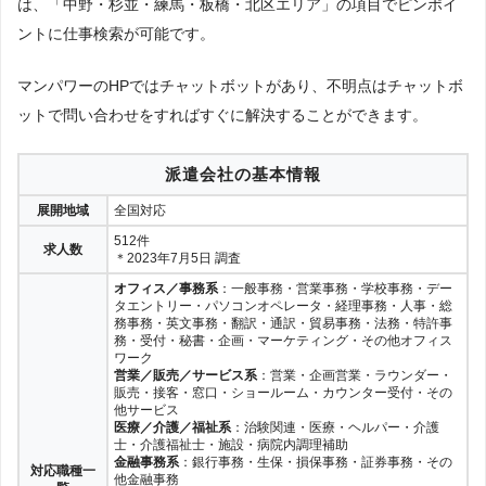
は、「中野・杉並・練馬・板橋・北区エリア」の項目でピンポイ
ントに仕事検索が可能です。
岡山
広島
鳥取
島根
マンパワーのHPではチャットボットがあり、不明点はチャットボ
ットで問い合わせをすればすぐに解決することができます。
山口
派遣会社の基本情報
四国
展開地域
全国対応
512件
求人数
＊2023年7月5日 調査
香川
徳島
愛媛
高知
オフィス／事務系
：一般事務・営業事務・学校事務・デー
タエントリー・パソコンオペレータ・経理事務・人事・総
務事務・英文事務・翻訳・通訳・貿易事務・法務・特許事
務・受付・秘書・企画・マーケティング・その他オフィス
九州・沖縄
ワーク
営業／販売／サービス系
：営業・企画営業・ラウンダー・
販売・接客・窓口・ショールーム・カウンター受付・その
他サービス
福岡
佐賀
長崎
熊本
医療／介護／福祉系
：治験関連・医療・ヘルパー・介護
士・介護福祉士・施設・病院内調理補助
金融事務系
：銀行事務・生保・損保事務・証券事務・その
対応職種一
他金融事務
大分
宮崎
鹿児島
沖縄