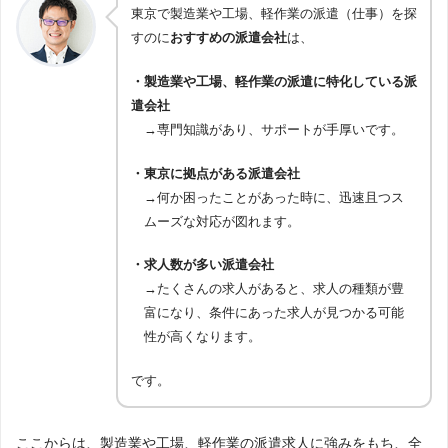
テレフォンオペレーター
：テレフォンオペレーター・ テレ
東京で製造業や工場、軽作業の派遣（仕事）を探
フォンオペレーター（スーパーバイザー）・督促
WEB
：WEBディレクター・Web制作・Webライター・We
すのに
おすすめの派遣会社
は、
bアナリスト・その他Webの運用・クリエイティブ
IT／エンジニア
：ITクラーク・ITコンサルタント・OAイン
対応職種一
・製造業や工場、軽作業の派遣に特化している派
ストラクター・サーバー・ネットワーク・システムエンジ
覧
ニア・テクニカルサポート・プログラマー・サイバーセキ
遣会社
ュリティ
→専門知識があり、サポートが手厚いです。
RPA
：RPAエキスパート
データオペレーション
：データオペレーション
ヘルスケア／産業保健
：栄養士・栄養指導・ヘルスケア・
・東京に拠点がある派遣会社
産業保健
医療／保育／介護
：歯科・助産・保育・看護師・医療事
→何か困ったことがあった時に、迅速且つス
務・メディカルセクレタリー・クラーク・助手・薬剤・調
ムーズな対応が図れます。
剤・トラベルナース・介護
医薬／臨床開発
：DM・安全性情報・CRA・CRAアシスタ
ント・その他（医薬・臨床開発）
・求人数が多い派遣会社
法務／特許事務
：コンプライアンス・特許・知財関係・法
→たくさんの求人があると、求人の種類が豊
務事務
CAD／設計
：CAD・設計
富になり、条件にあった求人が見つかる可能
製造／作業
：軽作業・検査・測定・メンテナンス・工事・
性が高くなります。
土木施工管理・生産・品質管理・製造（組立・加工・食
品・薬品）・電気・電子・組込み制御・入出荷・重機・機
械オペレーター
です。
研究開発
：研究開発・分析・評価
その他
：イベント・インテリアコーディネーター・広告・
デモスト・アナウンサー・司会・放送・教育・市場調査・
試験監督・設計・製図・添乗・旅行事務・筆耕・速記・テ
ここからは、製造業や工場、軽作業の派遣求人に強みをもち、全