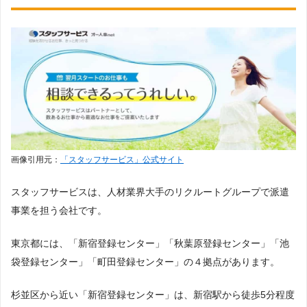
来社不要
web登録可能
紹介予定派遣
事務職・営業職の紹介予定派遣
画像引用元：
「スタッフサービス」公式サイト
東京
障がい者
理系
外国人
英語
スタッフサービスは、人材業界大手のリクルートグループで派遣
事業を担う会社です。
東京都には、「新宿登録センター」「秋葉原登録センター」「池
事務
一般事務
営業事務
経理事務
袋登録センター」「町田登録センター」の４拠点があります。
人事・総務事務
金融事務
学校事務
杉並区から近い「新宿登録センター」は、新宿駅から徒歩5分程度
貿易事務・国際事務
医療事務
大学事務