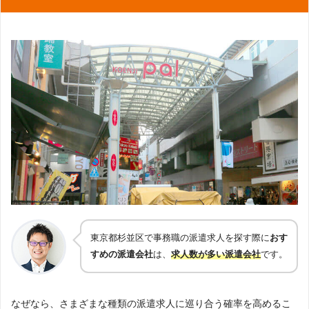
営業職
試食（試飲）販売
携帯販売
マネキン
ライブスタッフ・コンサートスタッフ・イベントスタ
ッフ
試験監督
webデザイナー
ゲーム開発
クリエイター（クリエイティブ系）
ITエンジニア（SE・PG）
CAD
DTP
東京都杉並区で事務職の派遣求人を探す際に
おす
すめの派遣会社
は、
求人数が多い派遣会社
です。
プログラマー
アプリ開発
機械設計
なぜなら、さまざまな種類の派遣求人に巡り合う確率を高めるこ