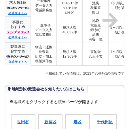
一般事務
求人数1位
164,915件
池袋
1ヶ月以上
データ入力
秋葉原
期が多い
うち東京都
電話業務他
町田
1,086件
公式サイトへ
池袋
事務に
一般事務
秋葉原
おすすめ
総求人数
1ヶ月以上
データ入力
錦糸町
48,032件
期が多い
電話業務他
品川
公式サイトへ
渋谷 他
製造系に
物流・運搬
おすすめ
検査系
総求人数
東池袋
1ヶ月以上
組立・加工
12,363件
八王子市
期が多い
機械操作他
公式サイトへ
※掲載している情報は、2023年7月時点の情報です
地域別の派遣会社を知りたい方はこちら
※地域名をクリックすると該当ページが開きます
世田谷
新宿区
港区
千代田区