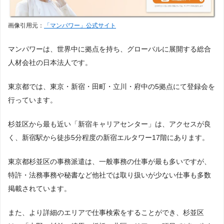
富山
福井
画像引用元：
「マンパワー」公式サイト
マンパワーは、世界中に拠点を持ち、グローバルに展開する総合
中部
人材会社の日本法人です。
愛知
岐阜
静岡
三重
東京都では、東京・新宿・田町・立川・府中の5拠点にて登録会を
行っています。
関西
杉並区から最も近い「新宿キャリアセンター」は、アクセスが良
く、新宿駅から徒歩5分程度の新宿エルタワー17階にあります。
大阪
兵庫
京都
滋賀
東京都杉並区の事務派遣は、一般事務の仕事が最も多いですが、
特許・法務事務や秘書など他社では取り扱いが少ない仕事も多数
奈良
和歌山
掲載されています。
また、より詳細のエリアで仕事検索をすることができ、杉並区
中国