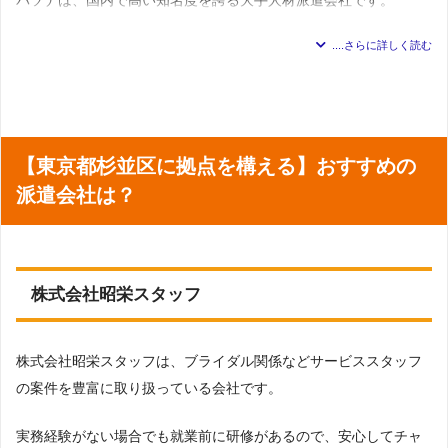
作関連
派遣会社の基本情報
研究開発／メディカル／医事
：研究開発系（実験・検査・
分析）・メディカル・臨床開発・医療事務関連
東京都では、青山・丸の内・立川の3拠点で来社登録が可能です。
関連記事:
アデコの口コミ
展開地域
全国対応
作業／物流／整備
：作業・物流・運転・設備管理・整備・
自動車整備・ピットメカニック
50件
求人数
保育／介護
：保育・児童指導員・介護関連
＊2023年7月5日 調査
青山の拠点は、表参道駅から徒歩5分、外苑前駅から徒歩4分の位
栄養士／調理師
：栄養士・調理師
置に本社の「PASONA SQUARE」にあり、杉並区からもアクセス
オフィスワーク／事務
：一般事務・OA事務・営業事務・貿
易・海外営業事務・人事・総務事務・経理事務・財務・会
が良いです。
計事務法務・特許事務・英文事務・学校事務・医療事務・
登録について
【東京都杉並区に拠点を構える】おすすめの
秘書・受付・案内業務・企画・マーケティング・広報・通
訳・翻訳・OA・IT系インストラクター・データ入力・その
登録方法
WEB面談付登録・電話面談付登録・来社登録
東京都杉並区の事務派遣は、一般事務の求人が多く、営業事務、
派遣会社は？
他事務系
経理等の仕事も掲載されています。
来社登録の
金融
：銀行事務（後方・外為・融資）・銀行窓口業務・証
調布オフィス
：東京都調布市布田4-6-1 調布丸善ビル3階
会場
券事務・生保・損保事務・その他金融系
営業／販売
：営業・企画営業・家電販売・通信・携帯販
東京23区ではそれぞれの区ごとに仕事検索ができるため、杉並区
売・カウンター受付・アパレル販売・コスメ・ファッショ
ン雑貨・その他販売・接客系
テンプスタッフの公式ページで詳細を見る
だけではなく、近い渋谷区や新宿区等の求人も見つけやすいで
株式会社昭栄スタッフ
対応職種一
テレマーケティング
：スーパーバイザー・テレフォンオペ
す。
覧
レーター・テレマーケティング（営業）
メディカル／バイオ
：メディカル・臨床開発・研究開発・
関連記事:
テンプスタッフの口コミ
実験職・臨床開発関連職
またパソナでは、オンラインでキャリア相談ができるアバターキ
クリエイティブ
：Webディレクター・Webデザイナー・コ
株式会社昭栄スタッフは、ブライダル関係などサービススタッフ
ーダー・Web更新・修正・グラフィックデザイナー・DTP
ャリアコンシェルジュがあります。
の案件を豊富に取り扱っている会社です。
オペレーター・編集・制作・校正・CADオペレーター・設
計・製図
IT／技術
：SE・プログラマー(オ－プン系・パッケ－ジ・制
国家資格を持つキャリアデザインのプロがカウンセリングを実施
実務経験がない場合でも就業前に研修があるので、安心してチャ
御系・汎用機)・テスト・評価・サーバーエンジニア・ネッ