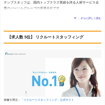
いるため、就業イメージがつきやすいです。
テンプスタッフは、国内トップクラス実績を誇る人材サービス企
業のパーソルグループの派遣会社です。
派遣会社の基本情報
東京都内には新宿や渋谷、品川等を含め11か所の登録窓口があ
展開地域
全国対応
り、すべてのエリアに対応しています。
125件
求人数
＊2023年7月5日 調査
杉並区を主にカバーしている吉祥寺オフィスは、JR吉祥寺駅から
【求人数 5位】 リクルートスタッフィング
オフィスワーク／事務系
：一般事務・OA事務・営業事務・
徒歩1分の日本生命吉祥寺本町ビル7階に位置しています。
データ入力・学校事務・経理・財務・英文経理・人事・総
務・法務・特許・広報・宣伝・IR・企画・マーケティン
グ・貿易事務・英文事務・翻訳・通訳・秘書・セクレタリ
東京都杉並区の事務派遣は、一般事務の求が中心ですが、営業事
ー・企業受付・事務的軽作業・その他
金融系
：銀行・信託銀行業務・証券業務・投信・投資顧問
務やデータ入力等の求人もあり幅広い仕事を扱っています。
業務・生保・損保事務・その他
営業／販売／サービス系
：営業・企画営業・ラウンダー・
接客・販売（アパレル・コスメ・家電・モバイル・飲食・
東京都内では市や区ごとにピンポイントで仕事検索をすることが
フード・その他）・ショールーム・カウンター受付・テレ
できるため、杉並区から通いやすい新宿区・渋谷区・三鷹市・武
オペ・コールセンター・SV（スーパーバイザー）・その他
IT系
：システムコンサルタント・プロジェクトマネジメン
蔵野市などの仕事も探せます。
ト・システムエンジニア（SE）・プログラマ（PG)・テス
ト・評価・QA・インフラエンジニア・運用管理・保守・ユ
ーザサポート・ヘルプデスク・ITインストラクター・情報
またテンプスタッフではスキルアップ支援が充実しており、OA・
セキュリティエンジニア・データアナリスト・技術文書作
対応職種一
語学や資格取得のための講座など2600以上のスキルアップ講座が
成・その他
画像引用元：
「リクルートスタッフィング」公式サイト
覧
クリエイティブ系
：Webマーケティング・Web制作・DT
用意されています。