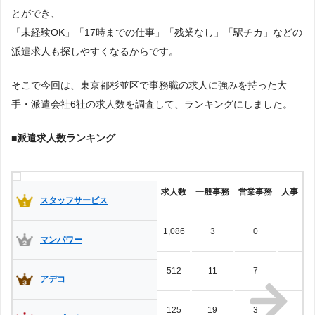
とができ、
軽作業
「未経験OK」「17時までの仕事」「残業なし」「駅チカ」などの
シール貼り・ティッシュ配り・サンプリング
派遣求人も探しやすくなるからです。
ピッキング
倉庫
そこで今回は、東京都杉並区で事務職の求人に強みを持った大
手・派遣会社6社の求人数を調査して、ランキングにしました。
看護師（ナース）の短期単発
看護助手
■派遣求人数ランキング
薬剤師
研究職
求人数
一般事務
営業事務
人事・総
スタッフサービス
栄養士
調理師
施工管理
1,086
3
0
4
マンパワー
添乗員・ツアーコンダクター
翻訳・通訳
512
11
7
3
ブライダルスタッフ
パチンコスタッフ
アデコ
125
19
3
3