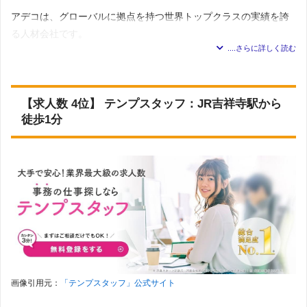
アデコは、グローバルに拠点を持つ世界トップクラスの実績を誇
る人材会社です。
東京都では、溜池山王駅から徒歩4分の霞が関東急ビルと、新宿駅
から徒歩7分の新宿センタービル34階に拠点があり、東京エリアを
カバーしています。
【求人数 4位】 テンプスタッフ：JR吉祥寺駅から
徒歩1分
しかし、アデコの登録はWEBで完結するため、オフィスへの来社
不要で登録可能です。
アデコでは、東京都23区のそれぞれの区ごとに仕事検索ができる
ため、他の派遣会社と異なり、杉並区の仕事をピンポイントで検
索することができます。
東京都杉並区の事務派遣は、一般事務・OA事務の仕事が最も多く
掲載されています。
画像引用元：
「テンプスタッフ」公式サイト
また、職場の男女比や年齢層などの就業環境も求人に記載されて