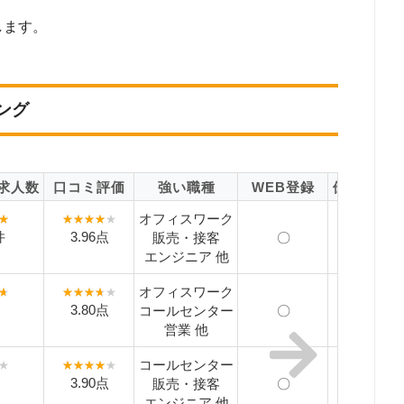
します。
ング
求人数
口コミ評価
強い職種
WEB登録
優良派遣
オフィスワーク
件
3.96点
販売・接客
〇
210100
エンジニア 他
オフィスワーク
3.80点
コールセンター
〇
210100
営業 他
コールセンター
3.90点
販売・接客
〇
210100
エンジニア 他