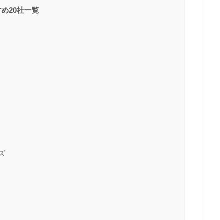
め20社一覧
ズ