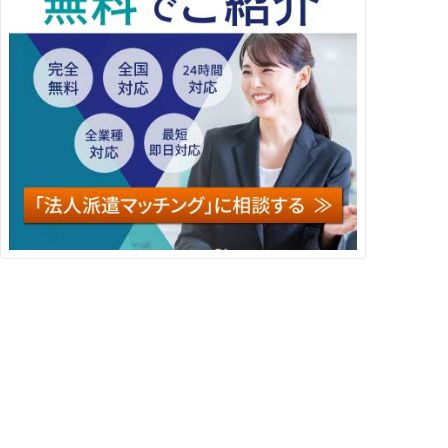
事業者認定
新宿の登録拠点
〇
〇：新宿駅すぐ
8(03)
新宿マインズタワー18F
〇
〇：新宿駅すぐ
3(03)
新宿エルタワー7F
〇
×
5(03)
※新橋に拠点あり