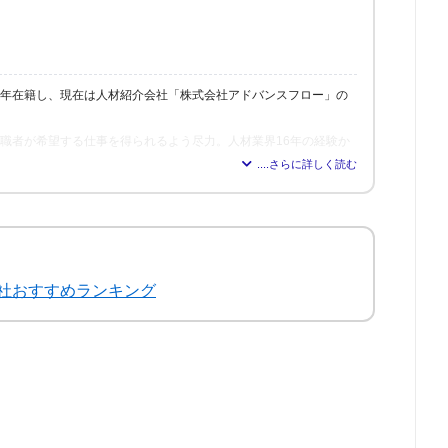
6年在籍し、現在は人材紹介会社「株式会社アドバンスフロー」の
、求職者が希望する仕事を得られるよう尽力。人材業界16年の経験か
れれば得られるほど、理想の職場を見つけられる」と確信し、多く
修も行う。
社おすすめランキング