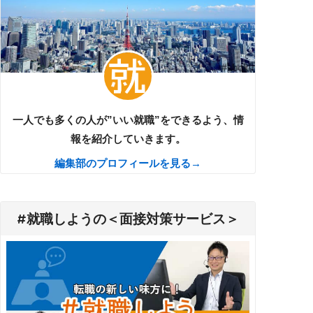
対応地域
運営会社
全国47都道府県
株式会社トライトキャリア
一人でも多くの人が”いい就職”をできるよう、情
全国47都道府県
株式会社マイナビ
報を紹介していきます。
編集部のプロフィールを見る→
#就職しようの＜面接対策サービス＞