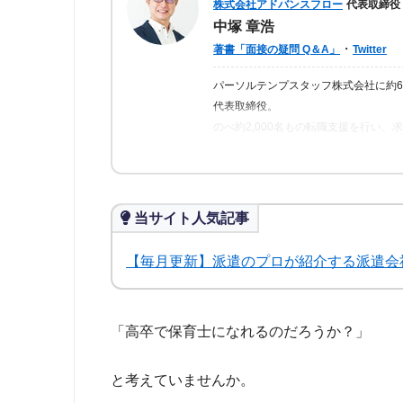
株式会社アドバンスフロー
代表取締役
中塚 章浩
・
著書「面接の疑問 Q＆A」
Twitter
パーソルテンプスタッフ株式会社に約
代表取締役。
のべ約2,000名もの転職支援を行い
ら「転職はしっかりとした情報が得ら
の人が情報を得られるよう、記事の監
当サイト人気記事
【毎月更新】派遣のプロが紹介する派遣会
「高卒で保育士になれるのだろうか？」
と考えていませんか。